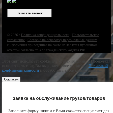
Заказать звонок
© 2026 /
Политика конфиденциальности
|
Пользовательское
соглашение
|
Согласие на обработку персональных данных
Информация приведенная на сайте не является публичной
офертой согласно ст. 437 гражданского кодекса РФ
Этот сайт использует cookie для хранения данных. Продолжая
использовать сайт, Вы выражаете свое согласие с
Политикой
конфиденциальности
и обработки персональных данных.
Согласен
Заявка на обслуживание грузов/товаров
Заполните форму ниже и с Вами свяжется специалист для