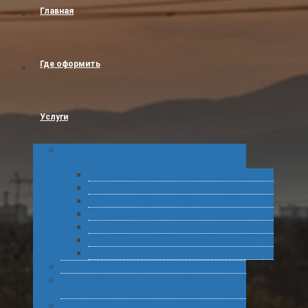
Главная
Где оформить
Услуги
Таможенное оформление товаров и
грузов
Растаможка
Затаможка
Сертификация продукции
Услуги по ВЭД
Предварительное информирование
Получение классификационных решений
Подготовка статистических форм
Экспорт в Абхазию из России
Консультирование по таможенному
оформлению грузов
Комплексное обслуживание при получении