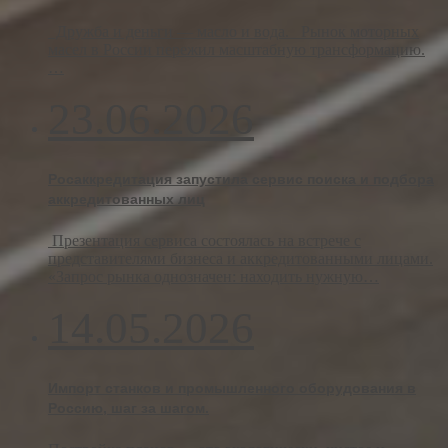
Дружба и деньги — масло и вода. Рынок моторных
масел в России пережил масштабную трансформацию.
…
23.06.2026
Росаккредитация запустила сервис поиска и подбора
аккредитованных лиц
Презентация сервиса состоялась на встрече с
представителями бизнеса и аккредитованными лицами.
«Запрос рынка однозначен: находить нужную…
14.05.2026
Импорт станков и промышленного оборудования в
Россию, шаг за шагом.