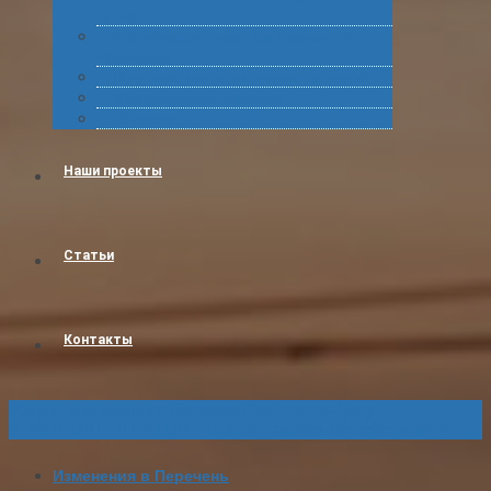
грузов
Сертификация товара для таможенного
оформления
Получение классификационных решений
Международные перевозки
Обучение
Наши проекты
Статьи
Контакты
Услуги таможенного брокера
в Ростове-на-Дону
АЭРОПОРТ "ПЛАТОВ", полное таможенное
оформление
Изменения в Перечень