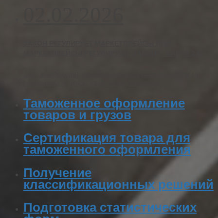
02.02.2026
ЗАКОН РЕГУЛИРУЕТ МАРКЕТПЛЕЙСЫ ИЛИ
МАРКЕТПЛЕЙСЫ РЕГУЛИРУЮТ ЗАКОН? КАРГО 2.0.
«… я тебе один умный вещь скажу, но только ты не
обижайся…» фраза из фильма «Мимино».…
Таможенное оформление
товаров и грузов
Сертификация товара для
таможенного оформления
Получение
классификационных решений
Подготовка статистических