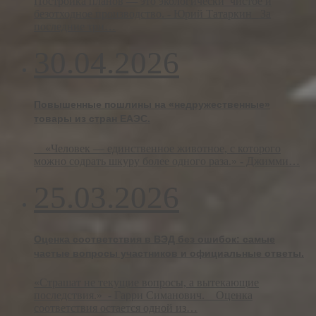
Постройка планов — это экологически чистое и
безотходное производство. - Юрий Татаркин За
последние три…
30.04.2026
Повышенные пошлины на «недружественные»
товары из стран ЕАЭС.
«Человек — единственное животное, с которого
можно содрать шкуру более одного раза.» - Джимми…
25.03.2026
Оценка соответствия в ВЭД без ошибок: самые
частые вопросы участников и официальные ответы.
«Страшат не текущие вопросы, а вытекающие
последствия.» - Гарри Симанович. Оценка
соответствия остается одной из…