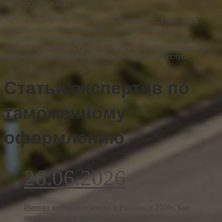
профессионального уровня.
Техническая оснащённость, использование современных
информационных технологий, в том числе и средств
электронного декларирования, знание рынка – всё это
позволяет
сократить сроки таможенного оформления
при
неизменно высоком качестве предоставляемых услуг.
Статьи экспертов по
таможенному
оформлению
26.06.2026
Импорт моторных масел в Россию в 2026г. Как
смажешь, так и поедешь.