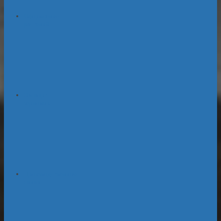
Оформление
растений
Экспорт
зерновых
Производственные
линии