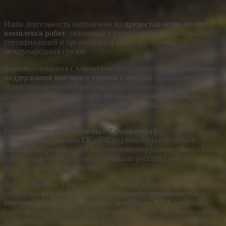
Наша деятельность направлена на
предоставление полного
комплекса работ
, связанных с таможенным оформлением,
сертификацией и организацией транспортировки
международных грузов.
Взаимоотношения с клиентами основываются на
принципах
поддержания высокого уровня качества
оказываемых нами
услуг, оперативности работы, ответственности и
долгосрочного партнёрства.
Индивидуальный подход
к
поставленным задачам является залогом нашей успешной
деятельности.
Группа Компаний «Южный Таможенный
Альянс»
(сокращённо ГК «ЮТА») возникла и успешно
работает на рынке услуг по таможенному оформлению грузов
с 2000 года, сотрудничая с крупными российскими и
иностранными компаниями.
Ядром Южного Таможенного Альянса является
коллектив
высококвалифицированных специалистов, с
многолетним опытом работы в области ВЭД
, имеющих
квалификационные аттестаты специалистов по таможенному
оформлению и проходящих регулярное повышение своего