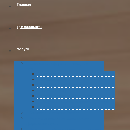
Главная
Где оформить
Услуги
Таможенное оформление товаров и
грузов
Растаможка
Затаможка
Сертификация продукции
Услуги по ВЭД
Предварительное информирование
Получение классификационных решений
Подготовка статистических форм
Экспорт в Абхазию из России
Консультирование по таможенному
оформлению грузов
Комплексное обслуживание при получении