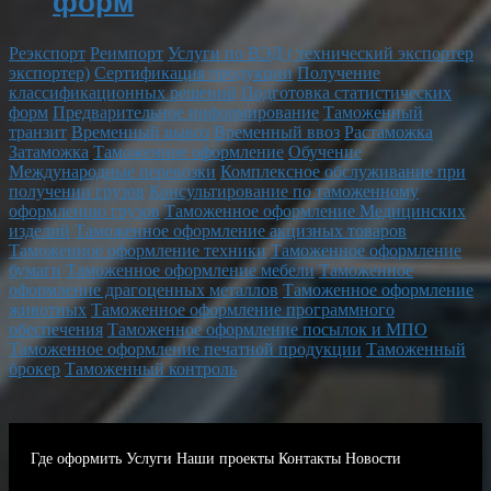
форм
Реэкспорт
Реимпорт
Услуги по ВЭД ( технический экспортер
экспортер)
Сертификация продукции
Получение
классификационных решений
Подготовка статистических
форм
Предварительное информирование
Таможенный
транзит
Временный вывоз
Временный ввоз
Растаможка
Затаможка
Таможенное оформление
Обучение
Международные перевозки
Комплексное обслуживание при
получении грузов
Консультирование по таможенному
оформлению грузов
Таможенное оформление Медицинских
изделий
Таможенное оформление акцизных товаров
Таможенное оформление техники
Таможенное оформление
бумаги
Таможенное оформление мебели
Таможенное
оформление драгоценных металлов
Таможенное оформление
животных
Таможенное оформление программного
обеспечения
Таможенное оформление посылок и МПО
Таможенное оформление печатной продукции
Таможенный
брокер
Таможенный контроль
Где оформить
Услуги
Наши проекты
Контакты
Новости