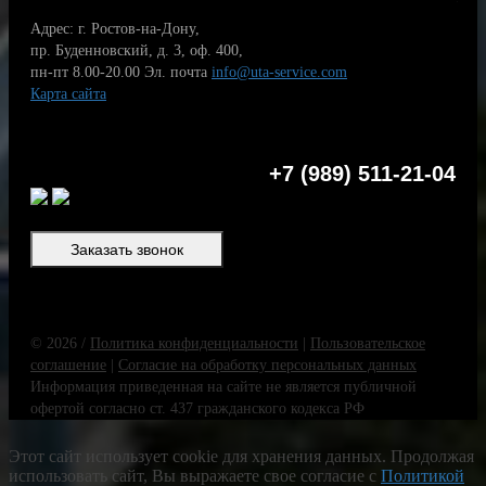
Адрес: г. Ростов-на-Дону,
пр. Буденновский, д. 3, оф. 400,
пн-пт 8.00-20.00
Эл. почта
info@uta-service.com
Карта сайта
+7 (989) 511-21-04
Заказать звонок
© 2026 /
Политика конфиденциальности
|
Пользовательское
соглашение
|
Согласие на обработку персональных данных
Информация приведенная на сайте не является публичной
офертой согласно ст. 437 гражданского кодекса РФ
Этот сайт использует cookie для хранения данных. Продолжая
использовать сайт, Вы выражаете свое согласие с
Политикой