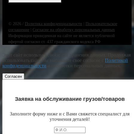
© 2026 /
Политика конфиденциальности
|
Пользовательское
соглашение
|
Согласие на обработку персональных данных
Информация приведенная на сайте не является публичной
офертой согласно ст. 437 гражданского кодекса РФ
Этот сайт использует cookie для хранения данных. Продолжая
использовать сайт, Вы выражаете свое согласие с
Политикой
конфиденциальности
и обработки персональных данных.
Согласен
Заявка на обслуживание грузов/товаров
Заполните форму ниже и с Вами свяжется специалист для
уточнения деталей!