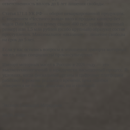
ответственность вплоть до 6 лет лишения свободы.
Статья 171.1 УК РФ — оборот немаркированной продукции.
С введением «Честного знака» ввоз и продажа канистр без
кодов Data Matrix на сумму свыше 400 тыс. рублей (крупный
размер) или 1,5 млн рублей (особо крупный) образуют состав
преступления. Максимальное наказание — лишение свободы
на срок до 5 лет.
Если у вас остались вопросы в отношении импорта моторных
масел, наши специалисты проконсультируют.
Импорт моторных масел в Россию в 2026 году — это
высокотехнологичный и юридически насыщенный процесс. В
условиях, когда фискальные органы и цифровые платформы
работают в режиме реального времени, цена ошибки
измеряется не только деньгами, но и свободой.
Эксперт Геннадий Меркурьев
24.06.2026г.