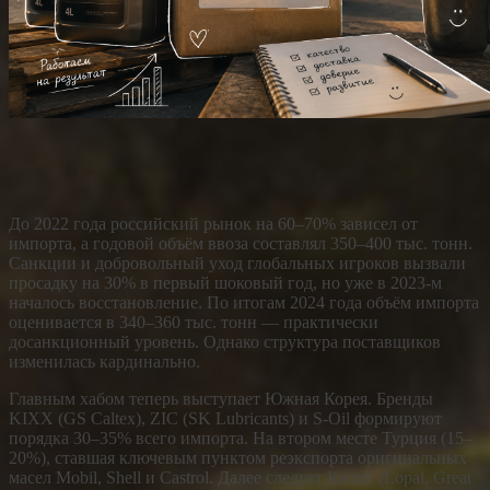
До 2022 года российский рынок на 60–70% зависел от
импорта, а годовой объём ввоза составлял 350–400 тыс. тонн.
Санкции и добровольный уход глобальных игроков вызвали
просадку на 30% в первый шоковый год, но уже в 2023-м
началось восстановление. По итогам 2024 года объём импорта
оценивается в 340–360 тыс. тонн — практически
досанкционный уровень. Однако структура поставщиков
изменилась кардинально.
Главным хабом теперь выступает Южная Корея. Бренды
KIXX (GS Caltex), ZIC (SK Lubricants) и S-Oil формируют
порядка 30–35% всего импорта. На втором месте Турция (15–
20%), ставшая ключевым пунктом реэкспорта оригинальных
масел Mobil, Shell и Castrol. Далее следует Китай (Lopal, Great