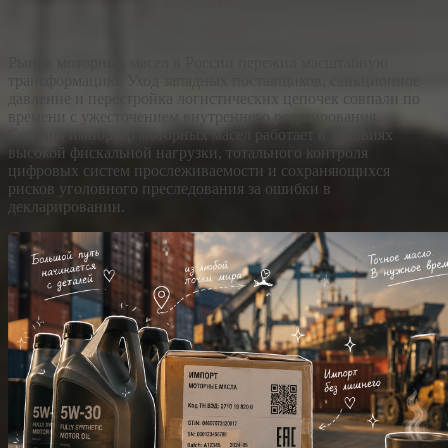
Рынок моторных масел в России пережил масштабную
трансформацию. Уход западных поставщиков, санкционное
давление и перестройка логистических цепочек совпали по
времени с ужесточением внутреннего регулирования.
Сегодня импортёр моторных масел работает в условиях
высокой фискальной нагрузки, тотального контроля
цифровых систем прослеживаемости и сохраняющихся
рисков уголовного преследования за ошибки в
декларировании.