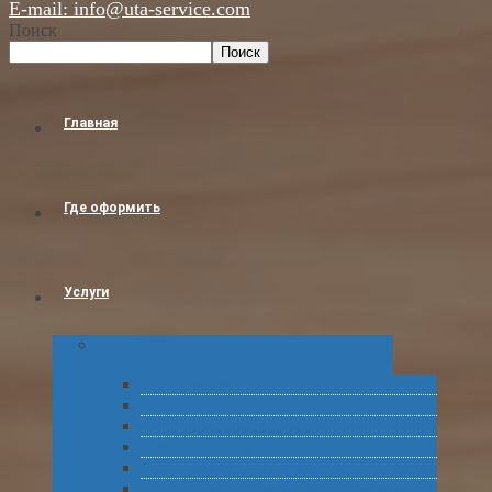
E-mail: info@uta-service.com
Поиск
Поиск
Главная
Где оформить
Услуги
Таможенное оформление товаров и
грузов
Растаможка
Затаможка
Сертификация продукции
Услуги по ВЭД
Предварительное информирование
Получение классификационных решений