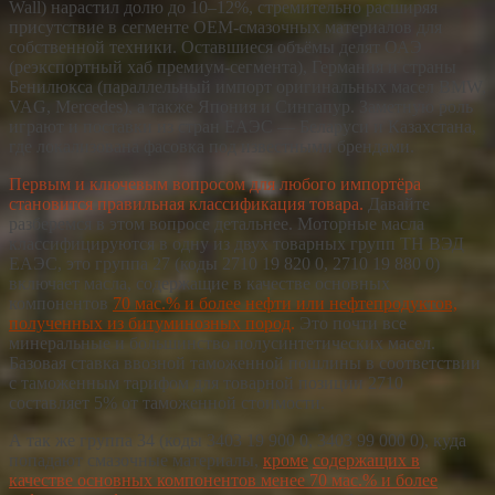
Wall) нарастил долю до 10–12%, стремительно расширяя
присутствие в сегменте OEM-смазочных материалов для
собственной техники. Оставшиеся объёмы делят ОАЭ
(реэкспортный хаб премиум-сегмента), Германия и страны
Бенилюкса (параллельный импорт оригинальных масел BMW,
VAG, Mercedes), а также Япония и Сингапур. Заметную роль
играют и поставки из стран ЕАЭС — Беларуси и Казахстана,
где локализована фасовка под известными брендами.
Первым и ключевым вопросом для любого импортёра
становится правильная классификация товара.
Давайте
разберемся в этом вопросе детальнее. Моторные масла
классифицируются в одну из двух товарных групп ТН ВЭД
ЕАЭС, это группа 27 (коды 2710 19 820 0, 2710 19 880 0)
включает масла, содержащие в качестве основных
компонентов
70 мас.% и более нефти или нефтепродуктов,
полученных из битуминозных пород
.
Это почти все
минеральные и большинство полусинтетических масел.
Базовая ставка ввозной таможенной пошлины в соответствии
с таможенным тарифом для товарной позиции 2710
составляет 5% от таможенной стоимости.
А так же группа 34 (коды 3403 19 900 0, 3403 99 000 0), куда
попадают смазочные материалы,
кроме
содержащих в
качестве основных компонентов менее 70 мас.% и более