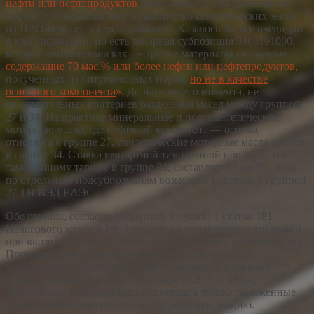
нефти или нефтепродуктов
,
полученных из битуминозных
пород. Это подавляющее большинство синтетических масел
на ПАО-основе, эстеров, гликолей. Казалось бы все очевидно
в классификации, но есть товарная субпозиция 3403191000,
которая поименована как - «Прочие материалы смазочные,
содержащие 70 мас.% или более нефти или нефтепродуктов
,
полученных из битуминозных пород,
но не в качестве
основного компонента
».
До настоящего момента, нет
вразумительных критериев разделения масел между группой
27 и 34. На практике минеральные и полусинтетические
моторные масла, где нефтяной компонент — основа,
относятся к группе 27, синтетические моторные масла относят
в группу 34. Ставка импортной таможенной пошлины по
таможенному тарифу в группе 34, составляет те же 5%, хотя
по отдельным подсубпозициям возможны различия с группой
27 ТН ВЭД ЕАЭС.
Обе группы, согласно подпункту 9 пункта 1 статьи 181
Налогового кодекса РФ, относится к подакцизным товарам и
при ввозе на территорию России должен быть уплачен акциз.
При таможенном декларировании моторных масел
установлена особая компетенция таможенных органов
(Приказ Минфина РФ от 8 сентября 2020 г. N 185н),
таможенные операции могут совершать только таможенные
органы, имеющие соответствующую компетенцию.