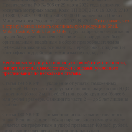
Правительства РФ № 506 от 29 марта 2022 года напрямую
коснулась моторных масел. Коды ТН ВЭД 2710 19 820 0, 2710
19 880 0, 3403 19 900 0 и 3403 99 000 0 включены в Приказ
Минпромторга России от 21.07.2023 N 2701.
Это означает, что
в страну можно ввозить оригинальную продукцию Shell,
Mobil, Castrol, Motul, Liqui Moly
и других брендов без согласия
правообладателя. Ключевое условие — товар должен быть
оригинальным, введённым в оборот правообладателем за
рубежом на законных основаниях. Перефасовка, подделки и
контрафакт под действие механизма не подпадают.
Необходимо затронуть и вопрос уголовной ответственности,
импорт моторных масел сопряжён с рисками уголовного
преследования по нескольким статьям.
Статья 194 УК РФ — уклонение от уплаты таможенных
платежей. Наступает при неуплате пошлин, акцизов или НДС
в крупном (более 2 млн рублей) или особо крупном (более 6
млн рублей) размере. Санкция по части 2 — до 5 лет лишения
свободы.
Статья 180 УК РФ — незаконное использование товарного
знака. Если ввезённое в обход параллельного импорта масло
является контрафактным и ущерб превышает 400 тыс. рублей,
либо деяние совершено группой лиц, наступает