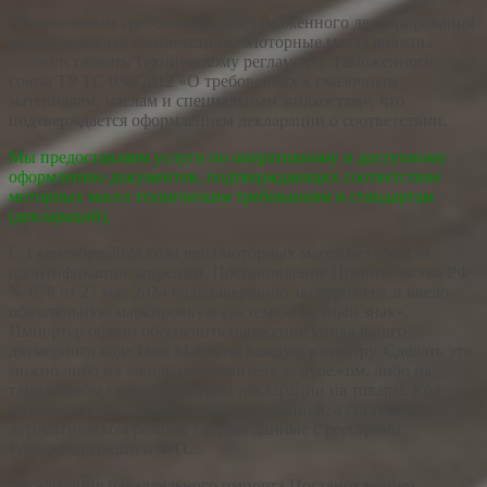
Обязательным требованием для таможенного декларирования
является оценка соответствия. Моторные масла должны
соответствовать Техническому регламенту Таможенного
союза ТР ТС 030/2012 «О требованиях к смазочным
материалам, маслам и специальным жидкостям», что
подтверждается оформлением декларации о соответствии.
Мы предоставляем услуги по оперативному и доступному
оформлению документов, подтверждающих соответствие
моторных масел техническим требованиям и стандартам
(деклараций).
С 1 сентября 2024 года ввоз моторных масел без средств
идентификации запрещён. Постановление Правительства РФ
№ 678 от 27 мая 2024 года завершило эксперимент и ввело
обязательную маркировку в системе «Честный знак».
Импортёр обязан обеспечить нанесение уникального
двумерного кода Data Matrix на каждую канистру. Сделать это
можно либо на заводе-изготовителе за рубежом, либо на
таможенном складе до подачи декларации на товары. Код
интегрируется с таможенной декларацией, а система в
автоматическом режиме сверяет данные с реестрами
Росаккредитации и ФТС.
Легализация параллельного импорта Постановлением