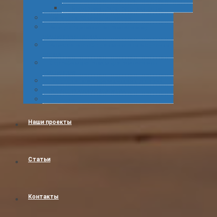
Подготовка статистических форм
Экспорт в Абхазию из России
Консультирование по таможенному
оформлению грузов
Комплексное обслуживание при получении
грузов
Сертификация товара для таможенного
оформления
Получение классификационных решений
Международные перевозки
Обучение
Наши проекты
Статьи
Контакты