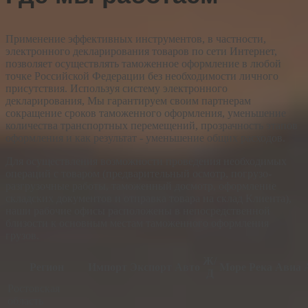
Применение эффективных инструментов, в частности,
электронного декларирования товаров по сети Интернет,
позволяет осуществлять таможенное оформление в любой
точке Российской Федерации без необходимости личного
присутствия. Используя систему электронного
декларирования, Мы гарантируем своим партнерам
сокращение сроков таможенного оформления, уменьшение
количества транспортных перемещений, прозрачность этапов
оформления и как результат - уменьшение общих расходов.
Для осуществления возможности проведения необходимых
операций с товаром (предварительный осмотр, погрузо-
разгрузочные работы, таможенный досмотр, оформление
складских документов и отправка товара на склад Клиента),
наши рабочие офисы расположены в непосредственной
близости к основным местам таможенного оформления
грузов.
Ж/
Регион
Импорт
Экспорт
Авто
Море
Река
Авиа
Д
Ростовская
область