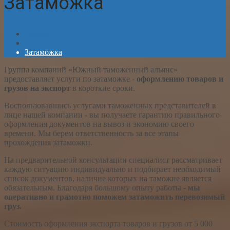
Затаможка
Главная
Затаможка
Группа компаний «Южный таможенный альянс»
предоставляет услуги по затаможке -
оформлению товаров и
грузов на экспорт
в короткие сроки.
Воспользовавшись услугами таможенных представителей в
лице нашей компании - вы получаете гарантию правильного
оформления документов на вывоз и экономию своего
времени. Мы берем ответственность за все этапы
прохождения затаможки.
На предварительной консультации специалист рассматривает
каждую ситуацию индивидуально и подбирает необходимый
список документов, наличие которых на таможне является
обязательным. Благодаря большому опыту работы -
мы
оперативно и грамотно поможем затаможить перевозимый
груз.
Стоимость оформления экспорта товаров и грузов
от 5 000