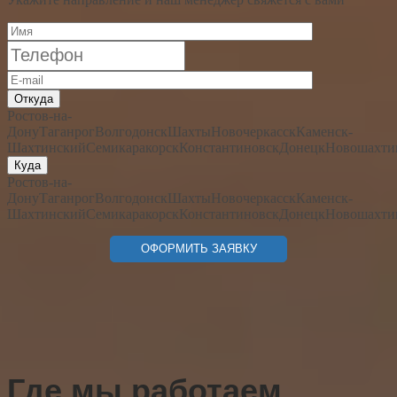
Откуда
Ростов-на-
Дону
Таганрог
Волгодонск
Шахты
Новочеркасск
Каменск-
Шахтинский
Семикаракорск
Константиновск
Донецк
Новошахти
Куда
Ростов-на-
Дону
Таганрог
Волгодонск
Шахты
Новочеркасск
Каменск-
Шахтинский
Семикаракорск
Константиновск
Донецк
Новошахти
Где мы работаем