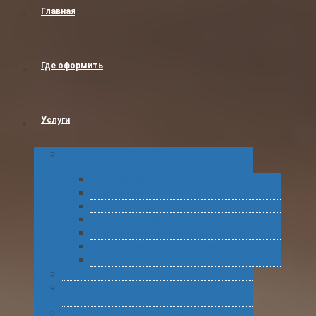
Главная
Где оформить
Услуги
Таможенное оформление товаров и
грузов
Растаможка
Затаможка
Сертификация продукции
Услуги по ВЭД
Предварительное информирование
Получение классификационных решений
Подготовка статистических форм
Экспорт в Абхазию из России
Консультирование по таможенному
оформлению грузов
Комплексное обслуживание при получении