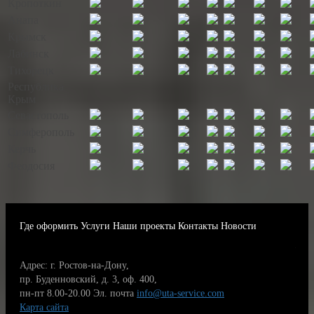
Кропоткин
Анапа
Крымск
Лабинск
Тихорецк
Республика
Крым
Севастополь
Симферополь
Керчь
Феодосия
Где оформить
Услуги
Наши проекты
Контакты
Новости
Адрес: г. Ростов-на-Дону,
пр. Буденновский, д. 3, оф. 400,
пн-пт 8.00-20.00
Эл. почта
info@uta-service.com
Карта сайта