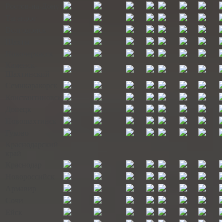
Ростов-на-Дону
Таганрог
Волгодонск
Шахты
Новочеркасск
Каменск-
Шахтинский
Семикаракорск
Константиновск
Донецк
Новошахтинск
Гуково
Краснодарский
край
Краснодар
Новороссийск
Армавир
Сочи
Ейск