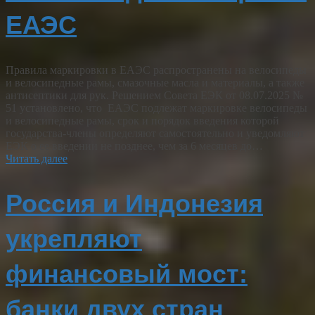
ЕАЭС
Правила маркировки в ЕАЭС распространены на велосипеды
и велосипедные рамы, смазочные масла и материалы, а также
антисептики для рук. Решением Совета ЕЭК от 08.07.2025 №
51 установлено, что ЕАЭС подлежат маркировке велосипеды
и велосипедные рамы, срок и порядок введения которой
государства-члены определяют самостоятельно и уведомляют
ЕЭК о ее введении не позднее, чем за 6 месяцев до…
Читать далее
Россия и Индонезия
укрепляют
финансовый мост:
банки двух стран