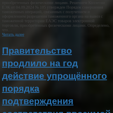
приобретенных физическими лицами. Решением Коллегии
ЕЭК от 04.09.2024 № 105 утвержден Порядок совершения
таможенных операций, связанных с получением и
оформлением разрешения таможенного органа на вывоз с
таможенной территории ЕАЭС товаров электронной
торговли, приобретенных физическими лицами. Определено,
что…
Читать далее
Правительство
продлило на год
действие упрощённого
порядка
подтверждения