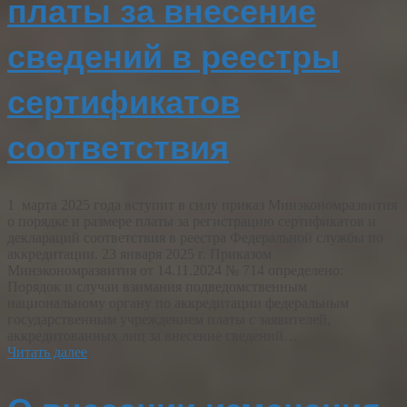
платы за внесение
сведений в реестры
сертификатов
соответствия
1 марта 2025 года вступит в силу приказ Минэкономразвития
о порядке и размере платы за регистрацию сертификатов и
деклараций соответствия в реестра Федеральной службы по
аккредитации. 23 января 2025 г. Приказом
Минэкономразвития от 14.11.2024 № 714 определено:
Порядок и случаи взимания подведомственным
национальному органу по аккредитации федеральным
государственным учреждением платы с заявителей,
аккредитованных лиц за внесение сведений…
Читать далее