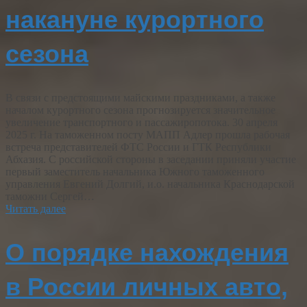
накануне курортного
сезона
В связи с предстоящими майскими праздниками, а также
началом курортного сезона прогнозируется значительное
увеличение транспортного и пассажиропотока. 30 апреля
2025 г. На таможенном посту МАПП Адлер прошла рабочая
встреча представителей ФТС России и ГТК Республики
Абхазия. С российской стороны в заседании приняли участие
первый заместитель начальника Южного таможенного
управления Евгений Долгий, и.о. начальника Краснодарской
таможни Сергей…
Читать далее
О порядке нахождения
в России личных авто,