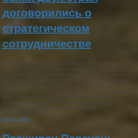
договорились о
стратегическом
сотрудничестве
Россия и Индонезия укрепляют финансовый мост: банки двух
стран договорились о стратегическом сотрудничестве В
условиях глобальной трансформации финансового ландшафта
все большую важность приобретает прямое межбанковское
взаимодействие между странами. Россия и Индонезия,
являющиеся стратегическими партнерами, делают серьезный
шаг в этом направлении. По данным информированных
источников, финансовые институты двух стран ведут
активную работу по налаживанию прямых
корреспондентских…
Читать далее