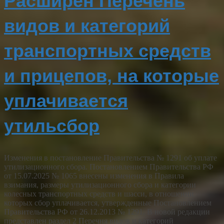
Расширен Перечень
видов и категорий
транспортных средств
и прицепов, на которые
уплачивается
утильсбор
Изменения в постановление Правительства № 1291 об уплате
утилизационного сбора. Постановлением Правительства РФ
от 15.07.2025 № 1065 внесены изменения в Правила
взимания, размеры утилизационного сбора и категории
колесных транспортных средств и шасси, в отношении
которых сбор уплачивается, утвержденные Постановлением
Правительства РФ от 26.12.2013 № 1291. В новой редакции
представлен раздел 2 Перечня видов и категорий