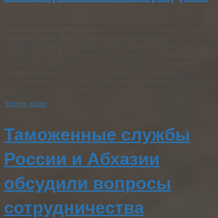
Изменения в Перечень автомобильных пунктов пропуска
через госграницу РФ, в которых устанавливается
резервирование даты и времени пересечения границы России.
30 апреля 2025 г. Распоряжением Правительства РФ от
28.04.2025 № 1064-р внесены изменения в распоряжение
Правительства РФ от 27.05.2023 № 1347-р о Перечне
автомобильных пунктов пропуска через госграницу РФ, в
отношении которых устанавливается резервирование даты и
времени в целях пересечения…
Читать далее
Таможенные службы
России и Абхазии
обсудили вопросы
сотрудничества