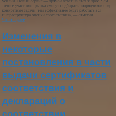
усилий. Новый сервис — прямой ответ на этот запрос. Чем
точнее участники рынка смогут подбирать подрядчиков под
конкретные задачи, тем эффективнее будет работать вся
инфраструктура оценки соответствия», — отметил…
Читать далее
Изменения в
некоторые
постановления в части
выдачи сертификатов
соответствия и
деклараций о
соответствии