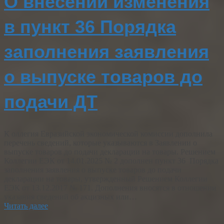
О внесении изменения
в пункт 36 Порядка
заполнения заявления
о выпуске товаров до
подачи ДТ
К оллегия Евразийской экономической комиссии дополнила
перечень сведений, которые указываются в Заявлении о
выпуске товаров до подачи декларации на товары. Решением
Коллегии ЕЭК от 14.01.2025 № 2 дополнен пункт 36 Порядка
заполнения заявления о выпуске товаров до подачи
декларации на товары, утвержденный Решением Коллегии
ЕЭК от 13.12.2017 № 171. Дополнения вносятся в отношении
указания сведений об акцизных или…
Читать далее