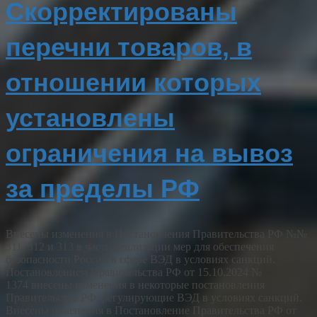
Скорректированы
перечни товаров, в
отношении которых
установлены
ограничения на вывоз
за пределы РФ
Внесены изменения в Постановления Правительства РФ №№
311, 312 и 313 в части реализации мер для обеспечения
безопасности России в сфере ВЭД в условиях санкций.
Постановлением Правительства РФ от 15.10.2024 №
1374 внесены изменения в некоторые постановления
Правительства РФ, регулирующие ВЭД в условиях санкций.
Внесены изменения в Постановление Правительства РФ от