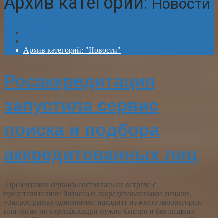
Архив категорий:
Новости
Главная
Архив категорий: "Новости"
Росаккредитация
запустила сервис
поиска и подбора
аккредитованных лиц
Презентация сервиса состоялась на встрече с
представителями бизнеса и аккредитованными лицами.
«Запрос рынка однозначен: находить нужную лабораторию
или орган по сертификации нужно быстро и без лишних