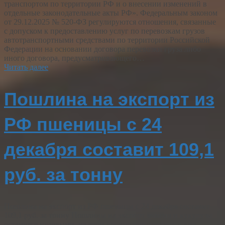
транспортом по территории РФ и о внесении изменений в
отдельные законодательные акты РФ». Федеральным законом
от 29.12.2025 № 520-ФЗ регулируются отношения, связанные
с допуском к предоставлению услуг по перевозкам грузов
автотранспортными средствами по территории Российской
Федерации на основании договора перевозки груза либо
иного договора, предусматривающего…
Читать далее
Пошлина на экспорт из
РФ пшеницы с 24
декабря составит 109,1
руб. за тонну
Пошлина на экспорт из РФ пшеницы с 24 декабря составит
109,1 руб. за тонну Пошлины на экспорт ячменя и кукурузы
останутся нулевыми, на этом уровне они находятся уже