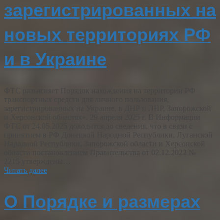
зарегистрированных на
новых территориях РФ
и в Украине
ФТС разъясняет Порядок нахождения на территории РФ
транспортных средств для личного пользования,
зарегистрированных на Украине, в ДНР и ЛНР, Запорожской
и Херсонской областях». 29 апреля 2025 г. В Информации
ФТС от 24.05.2025 доводится до сведения, что в связи с
принятием в РФ Донецкой Народной Республики, Луганской
Народной Республики, Запорожской области и Херсонской
области постановлением Правительства от 02.12.2022 №
2215 утверждены…
Читать далее
О Порядке и размерах