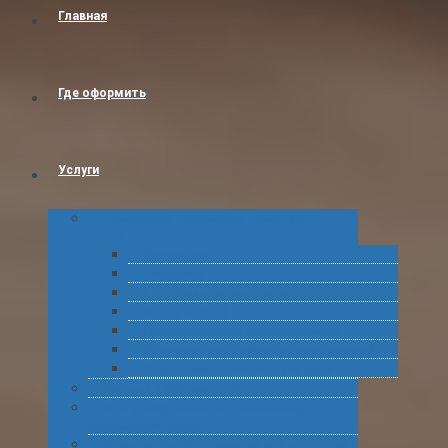
Главная
Где оформить
Услуги
Таможенное оформление товаров и
грузов
Растаможка
Затаможка
Сертификация продукции
Услуги по ВЭД
Предварительное информирование
Получение классификационных решений
Подготовка статистических форм
Экспорт в Абхазию из России
Консультирование по таможенному
оформлению грузов
Комплексное обслуживание при получении