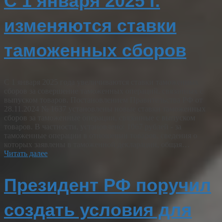
С 1 января 2025 г.
изменяются ставки
таможенных сборов
С 1 января 2025 года увеличиваются ставки таможенных
сборов за совершение таможенных операций, связанных с
выпуском товаров. Постановлением Правительства РФ от
28.11.2024 № 1637 установлены новые ставки таможенных
сборов за таможенные операции, связанные с выпуском
товаров. В частности, установлено: 1067 рублей - за
таможенные операции в отношении товаров, сведения о
которых заявлены в таможенной декларации, общая…
Читать далее
Президент РФ поручил
создать условия для