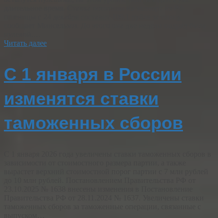
длительное время. Ставка пошлины на экспорт из РФ
пшеницы с 24 декабря составит 109,1 рубля за тонну,
сообщает Минсельхоз. До этого она две недели подряд была
нулевой.…
Читать далее
С 1 января в России
изменятся ставки
таможенных сборов
С 1 января 2026 года увеличены ставки таможенных сборов в
зависимости от стоимостного размера партии, а также
вырастет верхний стоимостной порог партии с 7 млн рублей
до 10 млн рублей. Постановлением Правительства РФ от
23.10.2025 № 1638 внесены изменения в Постановление
Правительства РФ от 28.11.2024 № 1637. Увеличены ставки
таможенных сборов за таможенные операции, связанные с
выпуском…