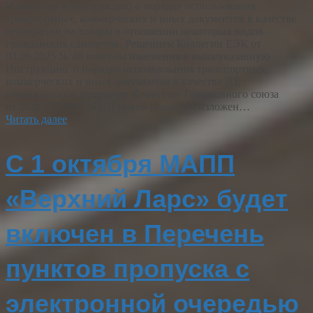
Изменения в Инструкцию о порядке использования
транспортных, коммерческих и иных документов в качестве
декларации на товары в отношении некоторых видов
гражданских самолетов. Решением Коллегии ЕЭК от
03.06.2025 № 48 внесены изменения в вышеуказанную
Инструкцию о порядке использования транспортных,
коммерческих и иных документов в качестве ДТ,
утвержденную Решением Комиссии Таможенного союза
от 20.05.2010 № 263. В новой редакции изложен…
Читать далее
С 1 октября МАПП
«Верхний Ларс» будет
включен в Перечень
пунктов пропуска с
электронной очередью