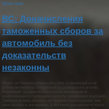
Читать далее
ВС: Доначисления
таможенных сборов за
автомобиль без
доказательств
незаконны
Может ли таможня доначислить сбор за ввезенный из-за
рубежа автомобиль? Верховный суд разобрался в деталях.
Верховный суд защитил покупателя автомобиля от
необоснованного требования доплаты таможенных платежей.
Таможня должна доказать, что машина стоила дороже, чем
было указано в декларации. А без таких доказательств никто