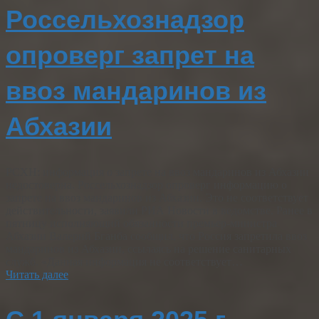
Россельхознадзор
опроверг запрет на
ввоз мандаринов из
Абхазии
РСХН: информация о запрете на ввоз мандаринов из Абхазии
недостоверна. Россельхознадзор опроверг информацию о
запрете на ввоз мандаринов из Абхазии. Это не соответствует
действительности, заявили РИА Новости в ведомстве. Ранее в
пятницу исполняющий обязанности премьер-министра
Абхазии Валерий Бганба сообщил, что Россия запретила ввоз
мандаринов из Абхазии, ссылаясь на решение санитарных
служб. «Данная информация не соответствует…
Читать далее