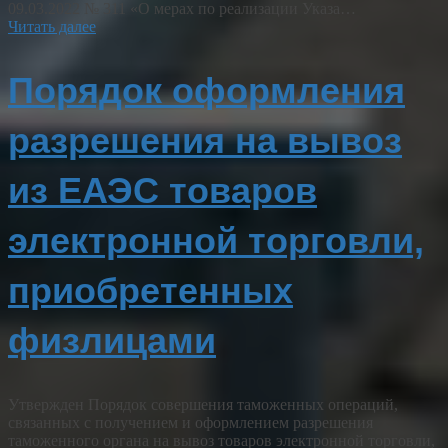
09.03.2022 № 311 «О мерах по реализации Указа…
Читать далее
Порядок оформления
разрешения на вывоз
из ЕАЭС товаров
электронной торговли,
приобретенных
физлицами
Утвержден Порядок совершения таможенных операций,
связанных с получением и оформлением разрешения
таможенного органа на вывоз товаров электронной торговли,