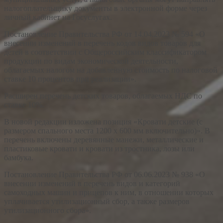
налогоплательщику документы в электронной форме через
личный кабинет на Госуслугах.
Постановление Правительства РФ от 14.04.2023 № 594 «О
внесении изменений в перечень кодов видов товаров для
детей в соответствии с Общероссийским классификатором
продукции по видам экономической деятельности,
облагаемых налогом на добавленную стоимость по налоговой
ставке 10 процентов при реализации».
Расширен перечень детских товаров, облагаемых НДС по
ставке 10%.
В новой редакции изложена позиция «Кровати детские (с
размером спального места 1200 х 600 мм включительно)». В
перечень включены деревянные манежи, металлические и
пластиковые кровати и кровати из тростника, лозы или
бамбука.
Постановление Правительства РФ от 06.06.2023 № 938 «О
внесении изменений в перечень видов и категорий
самоходных машин и прицепов к ним, в отношении которых
уплачивается утилизационный сбор, а также размеров
утилизационного сбора».