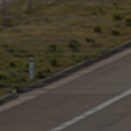
изменений в раздел X1 Порядка заполнения декларации на
товары».
Внесены изменения в Инструкцию по заполнению
декларации на товары, утвержденную Решением Комиссии
Таможенного Союза от 20.05.2010 № 257.
Скорректирован порядок заполнения декларации на товары
при перемещении припасов через таможенную границу,
который предусматривает не только порядок вывоза, но также
и ввоза припасов. Также появилась возможность
декларирования припасов в электронной форме.
Федеральный закон от 14.04.2023 № 125-ФЗ «О внесении
изменений в часть первую Налогового кодекса РФ».
Законом носятся изменения в часть 1 Налогового Кодекса РФ.
Новым пунктом дополняется статья 21 «Права
налогоплательщиков (плательщиков сборов, плательщиков
страховых взносов) НК РФ.
Изменениями, в частности, предусмотрено, что
налогоплательщики - физические лица вправе представлять
документы и сведения в налоговые органы в электронной
форме с использованием единого портала государственных и
муниципальных услуг, а налоговые органы могут направлять