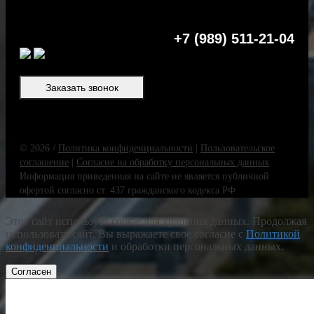
+7 (989) 511-21-04
Заказать звонок
© 2026 /
Политика конфиденциальности
|
Пользовательское
соглашение
|
Согласие на обработку персональных данных
Информация приведенная на сайте не является публичной
офертой согласно ст. 437 гражданского кодекса РФ
Этот сайт использует cookie для хранения данных. Продолжая
использовать сайт, Вы выражаете свое согласие с
Политикой
конфиденциальности
и обработки персональных данных.
Согласен