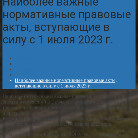
Наиболее важные
нормативные правовые
акты, вступающие в
силу с 1 июля 2023 г.
Главная
Новости
Наиболее важные нормативные правовые акты,
вступающие в силу с 1 июля 2023 г.
Наиболее интересные и важные правовые акты касаются
внесения изменений в Порядок заполнения декларации на
товары в отношении припасов, ставок утилизационного сбора
и другого.
В данном обзоре рассмотрим перечень нормативно-правовых
актов, которые вступают в силу с 1 июля 2023 года.
Решение Коллегии ЕЭК от 01.11.2022 № 157 «О внесении