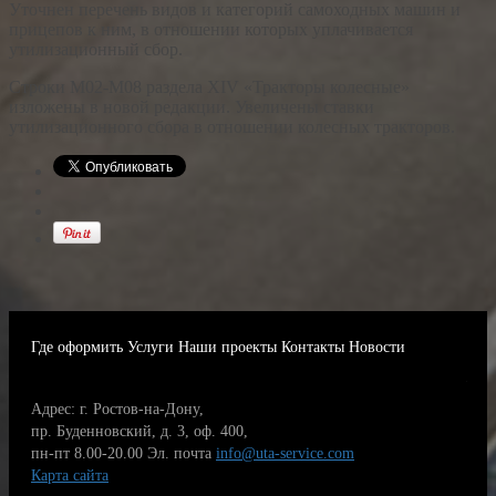
Уточнен перечень видов и категорий самоходных машин и
прицепов к ним, в отношении которых уплачивается
утилизационный сбор.
Строки М02-М08 раздела XIV «Тракторы колесные»
изложены в новой редакции. Увеличены ставки
утилизационного сбора в отношении колесных тракторов.
Где оформить
Услуги
Наши проекты
Контакты
Новости
Адрес: г. Ростов-на-Дону,
пр. Буденновский, д. 3, оф. 400,
пн-пт 8.00-20.00
Эл. почта
info@uta-service.com
Карта сайта