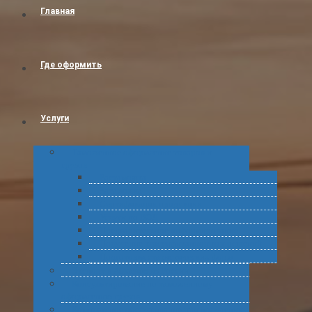
Главная
Где оформить
Услуги
Таможенное оформление товаров и
грузов
Растаможка
Затаможка
Сертификация продукции
Услуги по ВЭД
Предварительное информирование
Получение классификационных решений
Подготовка статистических форм
Экспорт в Абхазию из России
Консультирование по таможенному
оформлению грузов
Комплексное обслуживание при получении