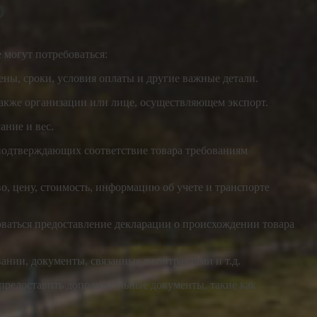
ю
 могут потребоваться:
ены, сроки, условия оплаты и другие важные детали.
 также организации или лице, осуществляющем экспорт.
ание и вес.
 подтверждающих соответствие товара требованиям
о, цену, стоимость, информацию об учете и транспорте
оваться предоставление декларации о происхождении товара
ании, документы, связанные с контрактами и т.д.
предоставить дополнительные документы, такие как