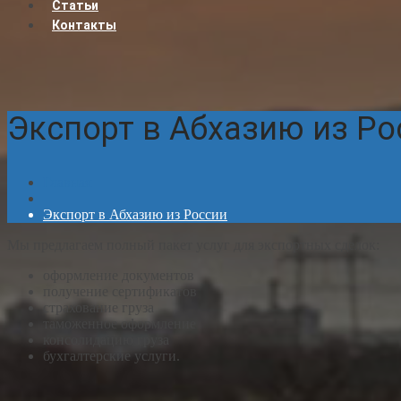
Статьи
Контакты
Экспорт в Абхазию из Ро
Главная
Экспорт в Абхазию из России
Мы предлагаем полный пакет услуг для экспортных сделок:
оформление документов
получение сертификатов
страхование груза
таможенное оформление
консолидацию груза
бухгалтерские услуги.