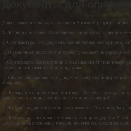
Документы для оформле
Для оформления экспорта товаров в Абхазию требуются опреде
1. Договор о поставке: Он является основным соглашением меж
2. Счет-фактура: Это документ, выставляемый экспортером, ко
3. Упаковочный лист: Этот документ указывает информацию о 
4. Сертификаты соответствия: В зависимости от типа товара 
безопасности, качества или стандартам.
5. Товарная накладная: Этот документ содержит информацию о 
товаров.
6. Декларация о происхождении товара: В случае, если распро
для получения определенных льгот или преференций.
7. Документы для таможенного оформления: Это могут быть пас
8. Документы, связанные с таможенными процедурами: В завис
декларация на ввоз-вывоз товаров, документы, связанные с уп