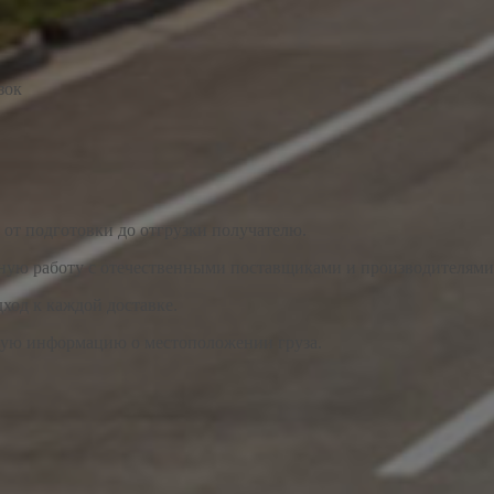
зок
от подготовки до отгрузки получателю.
вную работу с отечественными поставщиками и производителями,
ход к каждой доставке.
лную информацию о местоположении груза.