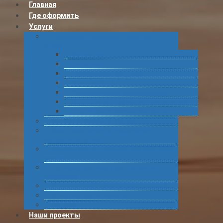
Главная
Где оформить
Услуги
Таможенное оформление товаров и
грузов
Растаможка
Затаможка
Сертификация продукции
Услуги по ВЭД
Предварительное информирование
Получение классификационных решений
Подготовка статистических форм
Экспорт в Абхазию из России
Консультирование по таможенному
оформлению грузов
Комплексное обслуживание при получении
грузов
Сертификация товара для таможенного
оформления
Получение классификационных решений
Международные перевозки
Обучение
Наши проекты