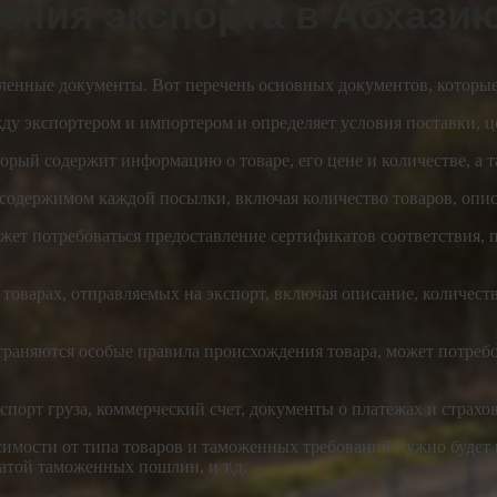
ния экспорта в Абхази
ленные документы. Вот перечень основных документов, которые
ду экспортером и импортером и определяет условия поставки, ц
торый содержит информацию о товаре, его цене и количестве, а
содержимом каждой посылки, включая количество товаров, опис
может потребоваться предоставление сертификатов соответствия,
товарах, отправляемых на экспорт, включая описание, количеств
страняются особые правила происхождения товара, может потреб
порт груза, коммерческий счет, документы о платежах и страхов
имости от типа товаров и таможенных требований нужно будет 
латой таможенных пошлин, и т.д.