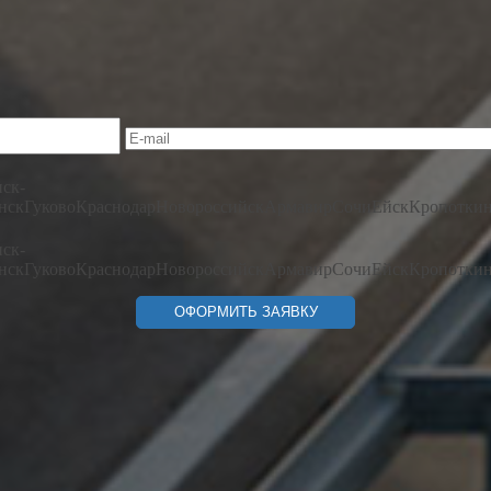
ск-
нск
Гуково
Краснодар
Новороссийск
Армавир
Сочи
Ейск
Кропотки
ск-
нск
Гуково
Краснодар
Новороссийск
Армавир
Сочи
Ейск
Кропотки