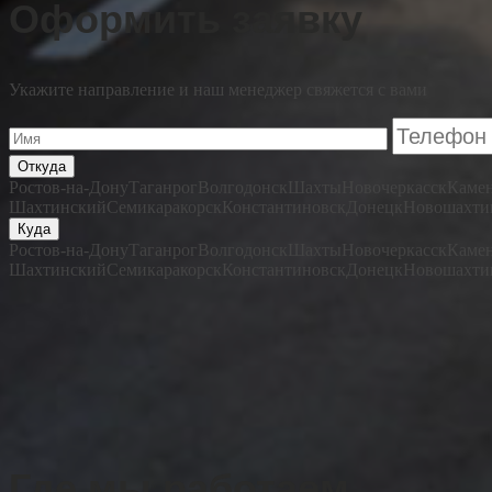
Оформить заявку
Укажите направление и наш менеджер свяжется с вами
Откуда
Ростов-на-Дону
Таганрог
Волгодонск
Шахты
Новочеркасск
Камен
Шахтинский
Семикаракорск
Константиновск
Донецк
Новошахти
Куда
Ростов-на-Дону
Таганрог
Волгодонск
Шахты
Новочеркасск
Камен
Шахтинский
Семикаракорск
Константиновск
Донецк
Новошахти
Где мы работаем