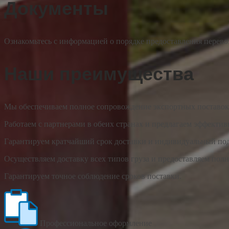
Документы
Ознакомьтесь с информацией о порядке предоставления перево
Наши преимущества
Мы обеспечиваем полное сопровождение экспортных поставок 
Работаем с партнерами в обеих странах и предлагаем эффекти
Гарантируем кратчайший срок доставки и индивидуальный под
Осуществляем доставку всех типов груза и предоставляем по
Гарантируем точное соблюдение сроков поставки.
Профессиональное оформление