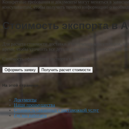
Конкретные требования и документы могут меняться в зависимо
консультантам, чтобы получить точную информацию о необходи
Стоимость экспорта в 
Для расчета стоимости доставки и получения консультации, по
время, чтобы уточнить все детали и подобрать наиболее выгод
Стоимость оформления экспорта в Абхазию
Оформить заявку
Получить расчет стоимости
На этой странице
Документы
Наши преимущества
Стоимость связанных с растаможкой услуг
Где мы работаем