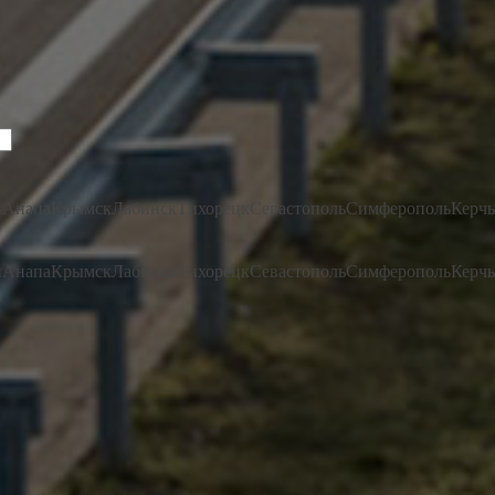
н
Анапа
Крымск
Лабинск
Тихорецк
Севастополь
Симферополь
Керчь
н
Анапа
Крымск
Лабинск
Тихорецк
Севастополь
Симферополь
Керчь