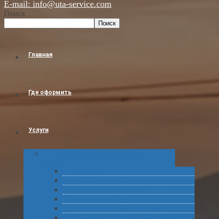
E-mail: info@uta-service.com
Поиск
Поиск
Главная
Где оформить
Услуги
Таможенное оформление товаров и
грузов
Растаможка
Затаможка
Сертификация продукции
Услуги по ВЭД
Предварительное информирование
Получение классификационных решений