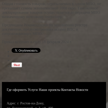
Общая стоимость товаров, пересылаемых в одном МПО, не
превышает суммы эквивалентной 1000 евро. Таможенное
декларирование товаров осуществляется до передачи МПО
назначенному почтовому оператору.
Предписаны Рекомендации по заполнению реестра
документов, предусмотренных актами ВПС и
сопровождающих МПО.
Приказ вступает в силу 18 февраля 2024 г.
Где оформить
Услуги
Наши проекты
Контакты
Новости
Адрес: г. Ростов-на-Дону,