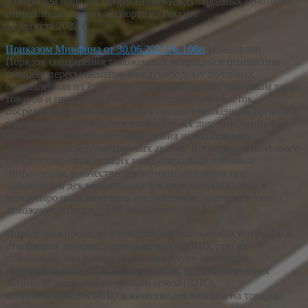
Утвержден порядок оформления Международных почтовых
отправлений при их экспорте из России.
22 августа 2023
г.
Приказом Минфина от 30.06.2023 № 108н
установлен
Порядок совершения таможенных операций в отношении
товаров, пересылаемых в международных почтовых
отправлениях из РФ, в том числе связанных с выпуском таких
товаров и проставлением соответствующих отметок,
посредством информационных систем таможенных органов с
участием или без участия должностных лиц таможенных
органов. Также определены условия использования
документов, предусмотренных актами Всемирного почтового
союза и сопровождающих международные почтовые
отправления, в качестве декларации на товары при
таможенном декларировании товаров, пересылаемых в
международных почтовых отправлениях, в соответствии с
таможенной процедурой экспорта.
Определена процедура совершения таможенных операций в
отношении товаров, пересылаемых в МПО, при их
помещении под таможенную процедуру экспорта с
использованием ДТ или документов, предусмотренных
актами Всемирного почтового союза (ВПС),
сопровождающих МПО в качестве декларации на товары.