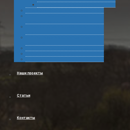
Подготовка статистических форм
Экспорт в Абхазию из России
Консультирование по таможенному
оформлению грузов
Комплексное обслуживание при получении
грузов
Сертификация товара для таможенного
оформления
Получение классификационных решений
Международные перевозки
Обучение
Наши проекты
Статьи
Контакты