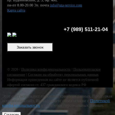
пр. Буденновский, д. 3, оф. 400,
пн-пт 8.00-20.00
Эл. почта
info@uta-service.com
Карта сайта
+7 (989) 511-21-04
Заказать звонок
© 2026 /
Политика конфиденциальности
|
Пользовательское
соглашение
|
Согласие на обработку персональных данных
Информация приведенная на сайте не является публичной
офертой согласно ст. 437 гражданского кодекса РФ
Этот сайт использует cookie для хранения данных. Продолжая
использовать сайт, Вы выражаете свое согласие с
Политикой
конфиденциальности
и обработки персональных данных.
Согласен