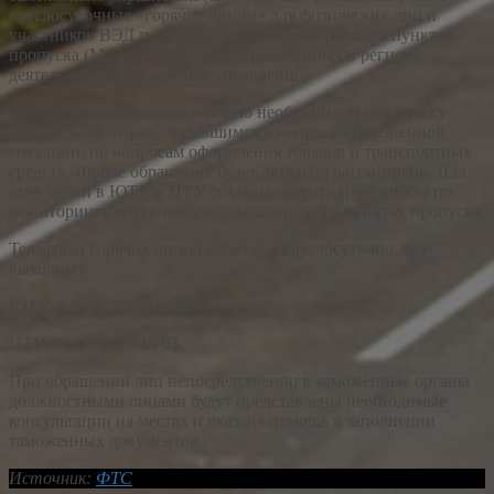
круглосуточные «горячие линии» для физических лиц и
участников ВЭД по вопросам функционирования пунктов
пропуска (МАПП, ЖДПП), расположенных в регионе
деятельности таможенных управлений.
ФТС России готова оказать всю необходимую поддержку
физическим лицам, оказавшимся в непростой жизненной
ситуации, по вопросам оформления товаров и транспортных
средств. Любое обращение будет детально рассмотрено. Для
этих целей в ЮТУ и ЦТУ созданы оперативные штабы по
мониторингу ситуаций, складывающихся в пунктах пропуска.
Телефоны горячих линий работают круглосуточно, без
выходных:
ЮТУ: 8 (863) 250 93 15;
ЦТУ: 8 (499) 975 16 03.
При обращении лиц непосредственно в таможенные органы
должностными лицами будут представлены необходимые
консультации на местах и оказана помощь в заполнении
таможенных документов.
Источник:
ФТС