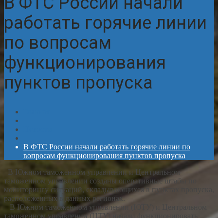
В ФТС России начали
работать горячие линии
по вопросам
функционирования
пунктов пропуска
Главная
Новости
В ФТС России начали работать горячие линии по
вопросам функционирования пунктов пропуска
В Южном таможенном управлении и Центральном
таможенном управлении созданы оперативные штабы по
мониторингу ситуаций, складывающихся в пунктах пропуска,
расположенных в данных регионах.
В Южном таможенном управлении (ЮТУ) и Центральном
таможенном управлении (ЦТУ) начали функционировать