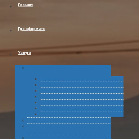
Главная
Где оформить
Услуги
Таможенное оформление товаров и
грузов
Растаможка
Затаможка
Сертификация продукции
Услуги по ВЭД
Предварительное информирование
Получение классификационных решений
Подготовка статистических форм
Экспорт в Абхазию из России
Консультирование по таможенному
оформлению грузов
Комплексное обслуживание при получении