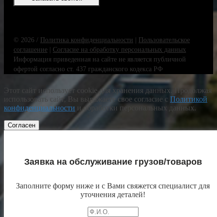
© 2026 /
Политика конфиденциальности
|
Пользовательское
соглашение
|
Согласие на обработку персональных данных
Информация приведенная на сайте не является публичной
офертой согласно ст. 437 гражданского кодекса РФ
Этот сайт использует cookie для хранения данных. Продолжая
использовать сайт, Вы выражаете свое согласие с
Политикой
конфиденциальности
и обработки персональных данных.
Согласен
Заявка на обслуживание грузов/товаров
Заполните форму ниже и с Вами свяжется специалист для
уточнения деталей!