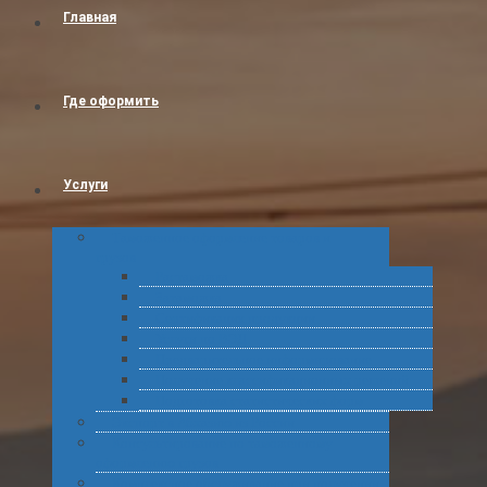
Главная
Где оформить
Услуги
Таможенное оформление товаров и
грузов
Растаможка
Затаможка
Сертификация продукции
Услуги по ВЭД
Предварительное информирование
Получение классификационных решений
Подготовка статистических форм
Экспорт в Абхазию из России
Консультирование по таможенному
оформлению грузов
Комплексное обслуживание при получении