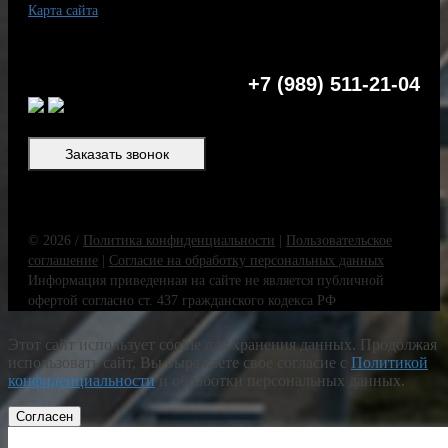
Карта сайта
+7 (989) 511-21-04
Заказать звонок
© 2026 /
Политика конфиденциальности
|
Пользовательское
соглашение
|
Согласие на обработку персональных данных
Информация приведенная на сайте не является публичной
офертой согласно ст. 437 гражданского кодекса РФ
Этот сайт использует cookie для хранения данных. Продолжая
использовать сайт, Вы выражаете свое согласие с
Политикой
конфиденциальности
и обработки персональных данных.
Согласен