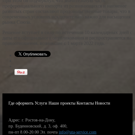
При этом он подчеркнул, что значительную часть
преференциального импорта из развивающихся и наименее
развитых стран составляют продовольственные товары, что в
современных условиях исключительно важно для насыщения
рынка Союза.
Решение вступает в силу по истечении 10 календарных дней с
даты его официального опубликования и распространяется на
правоотношения, возникшие с 1 марта 2022 года.
Где оформить
Услуги
Наши проекты
Контакты
Новости
Адрес: г. Ростов-на-Дону,
пр. Буденновский, д. 3, оф. 400,
пн-пт 8.00-20.00
Эл. почта
info@uta-service.com