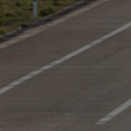
В текущей ситуации внешнего давления необходимо снижать
любые административные нагрузки на бизнес.
18 марта 2022 г.
Совет Евразийской экономической комиссии принял решение
об упрощении процедуры документального подтверждения
происхождения товаров, ввозимых из развивающихся и
наименее развитых стран. На временной основе будет
обеспечена возможность использования копий сертификатов
о происхождении товаров для получения тарифных
преференций.
Кроме того, до 31 декабря 2023 года не будет применяться
условие непосредственной закупки товаров, которое состоит
в обязательном требовании заключения прямого контракта
между хозяйствующим субъектом из страны ЕАЭС и
хозяйствующим субъектом из развивающейся или наименее
развитой страны.
«В текущей ситуации внешнего давления необходимо
снижать любые административные нагрузки на бизнес.
Принятие сегодняшнего решения позволит нивелировать
сложности, с которыми столкнулись экономические
операторы при ведении внешнеторговой деятельности», -
пояснил министр по торговле ЕЭК Андрей Слепнев.