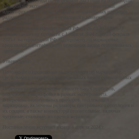
С 1 апреля 2024 года по 28 февраля 2025 года на территории
РФ пройдет эксперимент по маркировке средствами
идентификации отдельных видов отопительных приборов -
радиаторов центрального отопления и конвекторов.
29 марта 2024 г.
Постановлением Правительства РФ от 26.03.2024 № 373
принято решение провести с 1 апреля 2024 г. по 28 февраля
2025 г. на территории РФ эксперимент по маркировке
средствами идентификации отдельных видов отопительных
приборов.
Утверждены:
Положение о проведении эксперимента по маркировке
средствами идентификации отдельных видов отопительных
приборов;
Перечень отдельных видов отопительных приборов,
подлежащих маркировке в рамках эксперимента.
В перечень отопительных приборов, подлежащих
маркировке, включены радиаторы центрального отопления и
их секции, а также конвекторы отопительные, включая
чугунные, стальные, из прочих металлов.
Постановление вступает в силу 4 апреля 2024 г.