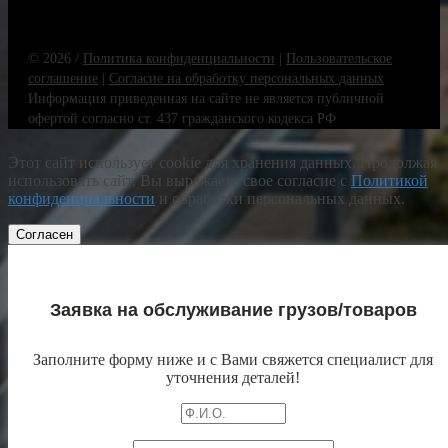
© 2026 /
Политика конфиденциальности
|
Пользовательское
соглашение
|
Согласие на обработку персональных данных
Информация приведенная на сайте не является публичной
офертой согласно ст. 437 гражданского кодекса РФ
Этот сайт использует cookie для хранения данных. Продолжая
использовать сайт, Вы выражаете свое согласие с
Политикой
конфиденциальности
и обработки персональных данных.
Согласен
Заявка на обслуживание грузов/товаров
Заполните форму ниже и с Вами свяжется специалист для
уточнения деталей!