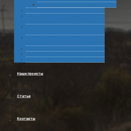
Подготовка статистических форм
Экспорт в Абхазию из России
Консультирование по таможенному
оформлению грузов
Комплексное обслуживание при получении
грузов
Сертификация товара для таможенного
оформления
Получение классификационных решений
Международные перевозки
Обучение
Наши проекты
Статьи
Контакты