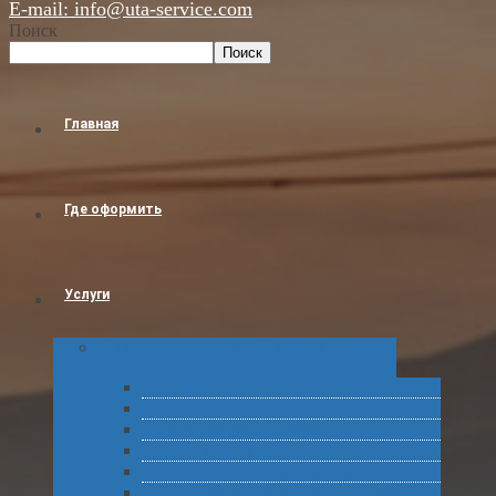
E-mail: info@uta-service.com
Поиск
Поиск
Главная
Где оформить
Услуги
Таможенное оформление товаров и
грузов
Растаможка
Затаможка
Сертификация продукции
Услуги по ВЭД
Предварительное информирование
Получение классификационных решений