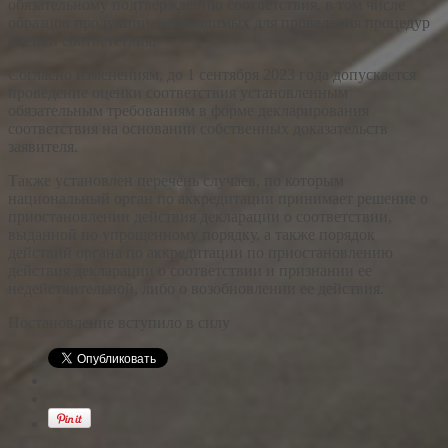
обязательному подтверждению соответствия, в том числе
образцов продукции, необходимых для проведения процедур
оценки соответствия.
Согласно изменениям, до 1 сентября 2023 года допускается
проведение оценки соответствия установленным
обязательным требованиям в форме декларирования
соответствия на основании собственных доказательств
заявителя.
Также установлен перечень случаев, по которым
национальный орган по аккредитации принимает решение о
приостановлении действия декларации о соответствии,
выданной по упрощенному порядку, а также порядок
действий органа по аккредитации по приостановлению
действия декларации о соответствии и признании ее
недействительной, либо о возобновлении ее действия.
Постановление вступило в силу