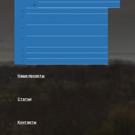
Подготовка статистических форм
Экспорт в Абхазию из России
Консультирование по таможенному
оформлению грузов
Комплексное обслуживание при получении
грузов
Сертификация товара для таможенного
оформления
Получение классификационных решений
Международные перевозки
Обучение
Наши проекты
Статьи
Контакты