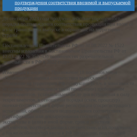
подтверждения соответствия ввозимой и выпускаемой
продукции
До сентября 2023 года продлено действие упрощённого
порядка подтверждения соответствия продукции при ввозе её
из-за границы или выпуске в обращение на территории
страны
Постановлением Правительства РФ от 31.08.2022 № 1522
внесены изменения в постановление Правительства РФ от
12.03.2022 № 353 «Об особенностях разрешительной
деятельности в РФ в 2022 году».
Изменения в носятся в Приложение 18 постановления
«Особенности оценки соответствия выпускаемой в
обращение на территории РФ продукции (в т.ч. в зависимости
от страны происхождения такой продукции) требованиям
техрегламентов, устанавливаемым до дня вступления в силу
техрегламентов, в отношении порядка (схем, процедур)
оценки соответствия в форме регистрации (госрегистрации),
испытаний, обязательного подтверждения соответствия
(сертификации или декларирования соответствия),
экспертизы и (или) в иной форме, сроков действия
документов, подтверждающих соответствие, и их продления,
а также особенностей ввоза в РФ продукции, подлежащей