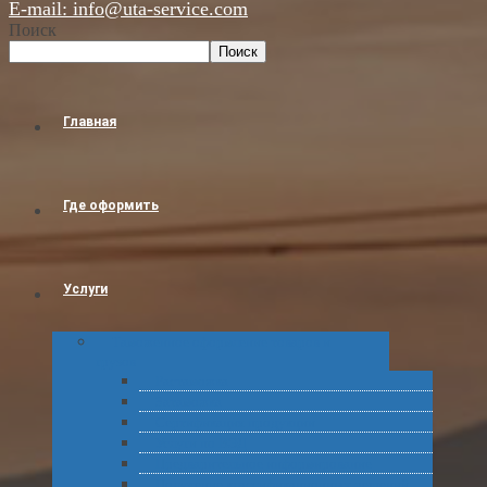
E-mail: info@uta-service.com
Поиск
Поиск
Главная
Где оформить
Услуги
Таможенное оформление товаров и
грузов
Растаможка
Затаможка
Сертификация продукции
Услуги по ВЭД
Предварительное информирование
Получение классификационных решений