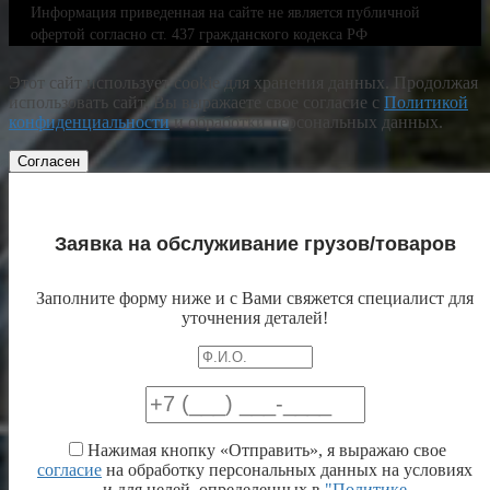
Информация приведенная на сайте не является публичной
офертой согласно ст. 437 гражданского кодекса РФ
Этот сайт использует cookie для хранения данных. Продолжая
использовать сайт, Вы выражаете свое согласие с
Политикой
конфиденциальности
и обработки персональных данных.
Согласен
Заявка на обслуживание грузов/товаров
Заполните форму ниже и с Вами свяжется специалист для
уточнения деталей!
Нажимая кнопку «Отправить», я выражаю свое
согласие
на обработку персональных данных на условиях
и для целей, определенных в
"Политике