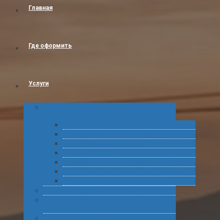
Главная
Где оформить
Услуги
Таможенное оформление товаров и
грузов
Растаможка
Затаможка
Сертификация продукции
Услуги по ВЭД
Предварительное информирование
Получение классификационных решений
Подготовка статистических форм
Экспорт в Абхазию из России
Консультирование по таможенному
оформлению грузов
Комплексное обслуживание при получении