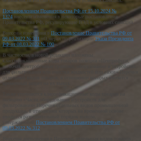
безопасности России в сфере ВЭД в условиях санкций.
Постановлением Правительства РФ от 15.10.2024 №
1374
внесены изменения в некоторые постановления
Правительства РФ, регулирующие ВЭД в условиях санкций.
Внесены изменения в
Постановление Правительства РФ от
09.03.2022 № 311
«О мерах по реализации
Указа Президента
РФ от 08.03.2022 № 100
».
В частности, в новой редакции изложены
классификационные коды товаров позиции «Центрифуги,
включая центробежные сушилки; оборудование и устройства
для фильтрования или очистки жидкостей или газов» Перечня
отдельных видов товаров, в отношении которых ввозится
временный запрет на их вывоз.
Также уточняются классификационные коды товаров на
позицию «Части оборудования и устройств для
фильтрования» Перечня отдельных видов промышленной
продукции, в отношении которых на временной основе
вводится разрешительный порядок вывоза,
утвержденный
Постановлением Правительства РФ от
09.03.2022 № 312
.
Внесены дополнения в Перечень отдельных видов товаров