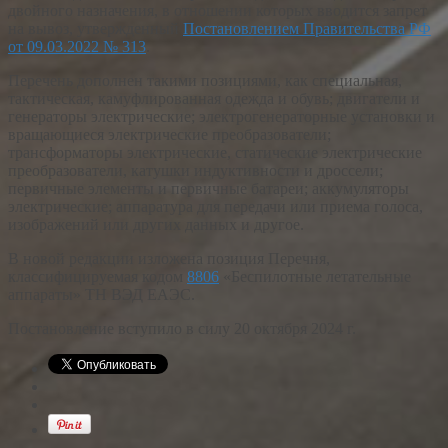
двойного назначения, в отношении которых вводится запрет
на вывоз, утвержденный
Постановлением Правительства РФ
от 09.03.2022 № 313
.
Перечень дополнен такими позициями, как специальная,
тактическая, камуфлированная одежда и обувь; двигатели и
генераторы электрические; электрогенераторные установки и
вращающиеся электрические преобразователи;
трансформаторы электрические, статические электрические
преобразователи, катушки индуктивности и дроссели;
первичные элементы и первичные батареи; аккумуляторы
электрические; аппаратура для передачи или приема голоса,
изображений или других данных и другое.
В новой редакции изложена позиция Перечня,
классифицируемая кодом
8806
«Беспилотные летательные
аппараты» ТН ВЭД ЕАЭС.
Постановление вступило в силу 20 октября 2024 г.