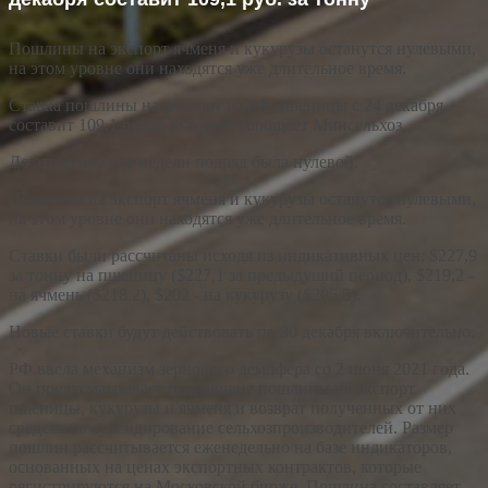
Пошлины на экспорт ячменя и кукурузы останутся нулевыми,
на этом уровне они находятся уже длительное время.
Ставка пошлины на экспорт из РФ пшеницы с 24 декабря
составит 109,1 рубля за тонну, сообщает Минсельхоз.
До этого она две недели подряд была нулевой.
Пошлины на экспорт ячменя и кукурузы останутся нулевыми,
на этом уровне они находятся уже длительное время.
Ставки были рассчитаны исходя из индикативных цен: $227,9
за тонну на пшеницу ($227,1 за предыдущий период), $219,2 -
на ячмень ($218,2), $202 - на кукурузу ($205,5).
Новые ставки будут действовать по 30 декабря включительно.
РФ ввела механизм зернового демпфера со 2 июня 2021 года.
Он предусматривает плавающие пошлины на экспорт
пшеницы, кукурузы и ячменя и возврат полученных от них
средств на субсидирование сельхозпроизводителей. Размер
пошлин рассчитывается еженедельно на базе индикаторов,
основанных на ценах экспортных контрактов, которые
регистрируются на Московской бирже. Пошлина составляет