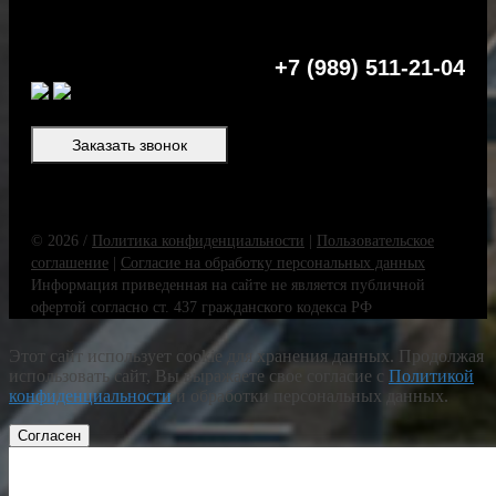
+7 (989) 511-21-04
Заказать звонок
© 2026 /
Политика конфиденциальности
|
Пользовательское
соглашение
|
Согласие на обработку персональных данных
Информация приведенная на сайте не является публичной
офертой согласно ст. 437 гражданского кодекса РФ
Этот сайт использует cookie для хранения данных. Продолжая
использовать сайт, Вы выражаете свое согласие с
Политикой
конфиденциальности
и обработки персональных данных.
Согласен