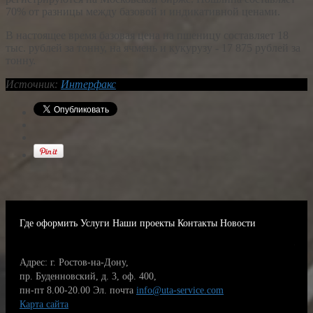
70% от разницы между базовой и индикативной ценами.
В настоящее время базовая цена на пшеницу составляет 18
тыс. рублей за тонну, на ячмень и кукурузу - 17 875 рублей за
тонну.
Источник:
Интерфакс
Где оформить
Услуги
Наши проекты
Контакты
Новости
Адрес: г. Ростов-на-Дону,
пр. Буденновский, д. 3, оф. 400,
пн-пт 8.00-20.00
Эл. почта
info@uta-service.com
Карта сайта