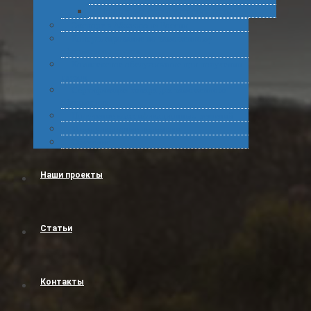
Подготовка статистических форм
Экспорт в Абхазию из России
Консультирование по таможенному
оформлению грузов
Комплексное обслуживание при получении
грузов
Сертификация товара для таможенного
оформления
Получение классификационных решений
Международные перевозки
Обучение
Наши проекты
Статьи
Контакты