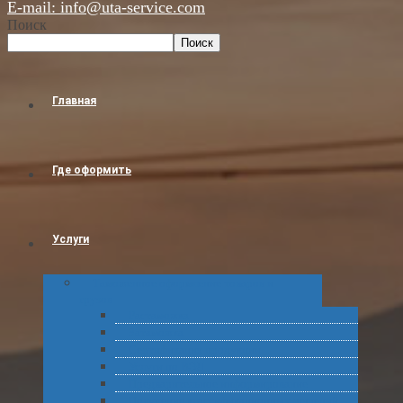
E-mail: info@uta-service.com
Поиск
Поиск
Главная
Где оформить
Услуги
Таможенное оформление товаров и
грузов
Растаможка
Затаможка
Сертификация продукции
Услуги по ВЭД
Предварительное информирование
Получение классификационных решений