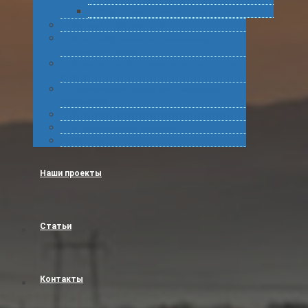
Подготовка статистических форм
Экспорт в Абхазию из России
Консультирование по таможенному
оформлению грузов
Комплексное обслуживание при получении
грузов
Сертификация товара для таможенного
оформления
Получение классификационных решений
Международные перевозки
Обучение
Наши проекты
Статьи
Контакты