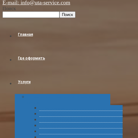
E-mail: info@uta-service.com
Поиск
Поиск
Главная
Где оформить
Услуги
Таможенное оформление товаров и
грузов
Растаможка
Затаможка
Сертификация продукции
Услуги по ВЭД
Предварительное информирование
Получение классификационных решений