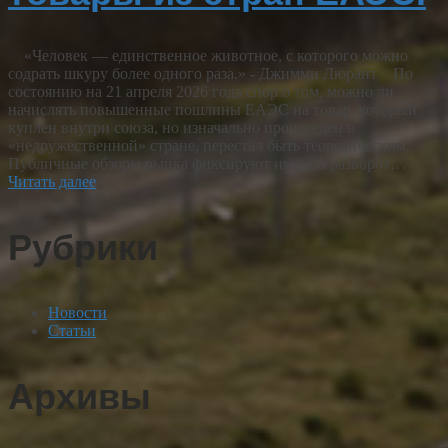
«Человек — единственное животное, с которого можно
содрать шкуру более одного раза.» - Джимми Дюрант По
состоянию на 21 апреля 2026 года спор о том, можно ли
начислять повышенные пошлины ЕАЭС на товар, который
куплен внутри союза, но изначально произведен в
«недружественной» стране, перестал быть теоретическим.
Публичные обзоры рынка фиксируют именно разворот…
Читать далее
Рубрики
Новости
Статьи
Архивы