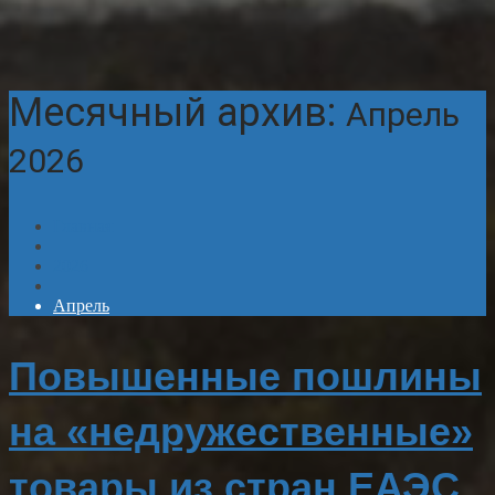
Месячный архив:
Апрель
2026
Главная
2026
Апрель
Повышенные пошлины
на «недружественные»
товары из стран ЕАЭС.