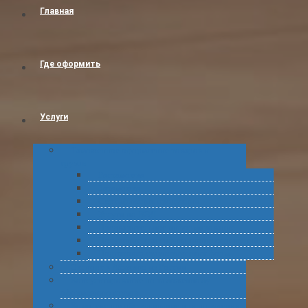
Главная
Где оформить
Услуги
Таможенное оформление товаров и
грузов
Растаможка
Затаможка
Сертификация продукции
Услуги по ВЭД
Предварительное информирование
Получение классификационных решений
Подготовка статистических форм
Экспорт в Абхазию из России
Консультирование по таможенному
оформлению грузов
Комплексное обслуживание при получении