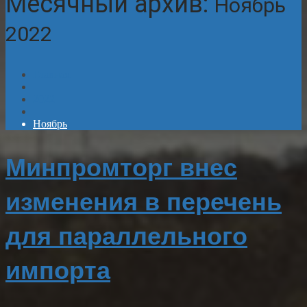
Месячный архив:
Ноябрь
2022
Главная
2022
Ноябрь
Минпромторг внес
изменения в перечень
для параллельного
импорта