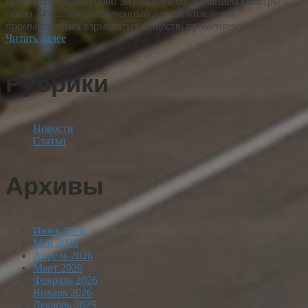
представляющий собой эмульсию с содержанием селитры
около 74%... предназначенный для изготовления
промышленных взрывчатых веществ, применяемых для…
Читать далее
Рубрики
Новости
Статьи
Архивы
Июнь 2026
Май 2026
Апрель 2026
Март 2026
Февраль 2026
Январь 2026
Декабрь 2025