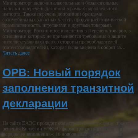
Минпромторг включил алкогольные и безалкогольные
напитки в перечень для ввоза в рамках параллельного
импорта. Также перечень дополнили брендами
автомобильных запасных частей, продукцией химической
промышленности, игрушками и другими товарами.
Минпромторг России внес изменения в Перечень товаров, в
отношении которых не применяются требования о защите
интеллектуальных прав со стороны правообладателей
(патентообладателей), которая была введена в оборот за…
Читать далее
ОРВ: Новый порядок
заполнения транзитной
декларации
На сайте ЕАЭС проходит общественное обсуждение проект
решения Коллегии ЕЭК «О форме транзитной декларации и
порядке ее заполнения». 16 ноября 2022 г. Действующий