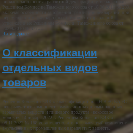
порядок заполнения транзитной декларации, утвержденный
Решением Комиссии Таможенного союза от 18.06.2010 № 289,
включая особенности заполнения транзитной декларации при
перемещении международных почтовых отправлений,
утвержденные Решением Комиссии Таможенного союза от
20.09.2010 № 377,…
Читать далее
О классификации
отдельных видов
товаров
Решения Коллегии ЕЭК о классификации по ТН ВЭД ЕАЭС
невзрывчатого компонента эмульсионных промышленных
взрывчатых веществ и пищевого продукта «кокосовое
молоко». 14 ноября 2022 г. Решением Коллегии ЕЭК от
08.11.2022 № 168 установлено, что невзрывчатый компонент
эмульсионных промышленных взрывчатых веществ,