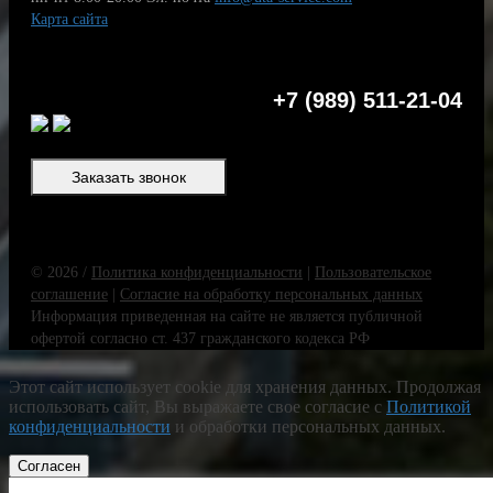
Карта сайта
+7 (989) 511-21-04
Заказать звонок
© 2026 /
Политика конфиденциальности
|
Пользовательское
соглашение
|
Согласие на обработку персональных данных
Информация приведенная на сайте не является публичной
офертой согласно ст. 437 гражданского кодекса РФ
Этот сайт использует cookie для хранения данных. Продолжая
использовать сайт, Вы выражаете свое согласие с
Политикой
конфиденциальности
и обработки персональных данных.
Согласен