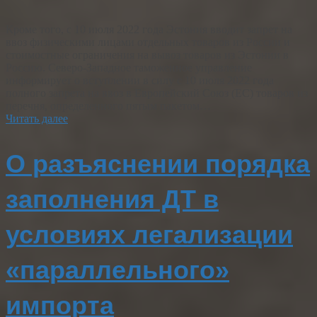
Кроме того, с 10 июля 2022 года Эстония вводит запрет на
ввоз физическими лицами отдельных товаров из России и
стоимостные ограничения на вывоз товаров из Эстонии в
Россию. Северо-Западное таможенное управление
информирует о вступлении в силу с 10 июля 2022 года
полного запрета на ввоз в Европейский Союз (ЕС) товаров из
перечня, определенного пятым пакетом…
Читать далее
О разъяснении порядка
заполнения ДТ в
условиях легализации
«параллельного»
импорта