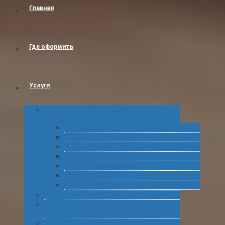
Главная
Где оформить
Услуги
Таможенное оформление товаров и
грузов
Растаможка
Затаможка
Сертификация продукции
Услуги по ВЭД
Предварительное информирование
Получение классификационных решений
Подготовка статистических форм
Экспорт в Абхазию из России
Консультирование по таможенному
оформлению грузов
Комплексное обслуживание при получении