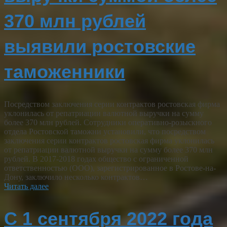
370 млн рублей
выявили ростовские
таможенники
Посредством заключения серии контрактов ростовская фирма
уклонилась от репатриации валютной выручки на сумму
более 370 млн рублей. Сотрудники оперативно-розыскного
отдела Ростовской таможни установили, что посредством
заключения серии контрактов ростовская фирма уклонилась
от репатриации валютной выручки на сумму более 370 млн
рублей. В 2017-2018 годах общество с ограниченной
ответственностью (ООО), зарегистрированное в Ростове-на-
Дону, заключило несколько контрактов…
Читать далее
С 1 сентября 2022 года