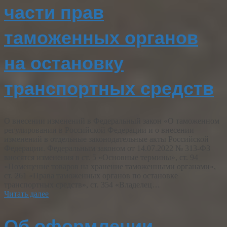
части прав
таможенных органов
на остановку
транспортных средств
О внесении изменений в Федеральный закон «О таможенном
регулировании в Российской Федерации и о внесении
изменений в отдельные законодательные акты Российской
Федерации. Федеральным законом от 14.07.2022 № 313-ФЗ
вносятся изменения в ст. 5 «Основные термины», ст. 94
«Помещение товаров на хранение таможенными органами»,
ст. 261 «Права таможенных органов по остановке
транспортных средств», ст. 354 «Владелец…
Читать далее
Об оформлении