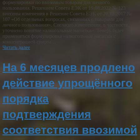
формулировки по ввозимым товарам для личного
пользования. Решением Совета ЕЭК от 19.08.2022 № 123
внесены изменения в Решение Совета ЕЭК от 20.12.2017 №
107 «Об отдельных вопросах, связанных с товарами для
личного пользования». Согласно изменениям, в частности,
уточнено понятие «алкогольные напитки». Теперь будет
применяться формулировка «алкогольные напитки с
концентрацией спирта…
Читать далее
На 6 месяцев продлено
действие упрощённого
порядка
подтверждения
соответствия ввозимой