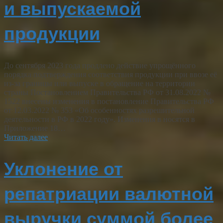
и выпускаемой
продукции
До сентября 2023 года продлено действие упрощённого
порядка подтверждения соответствия продукции при ввозе её
из-за границы или выпуске в обращение на территории
страны Постановлением Правительства РФ от 31.08.2022 №
1522 внесены изменения в постановление Правительства РФ
от 12.03.2022 № 353 «Об особенностях разрешительной
деятельности в РФ в 2022 году». Изменения в носятся в
Приложение 18…
Читать далее
Уклонение от
репатриации валютной
выручки суммой более