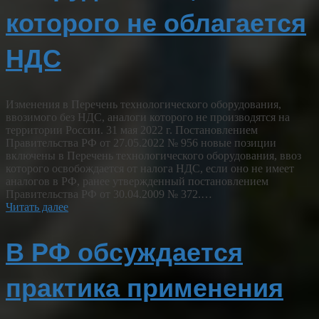
которого не облагается
НДС
Изменения в Перечень технологического оборудования,
ввозимого без НДС, аналоги которого не производятся на
территории России. 31 мая 2022 г. Постановлением
Правительства РФ от 27.05.2022 № 956 новые позиции
включены в Перечень технологического оборудования, ввоз
которого освобождается от налога НДС, если оно не имеет
аналогов в РФ, ранее утвержденный постановлением
Правительства РФ от 30.04.2009 № 372.…
Читать далее
В РФ обсуждается
практика применения