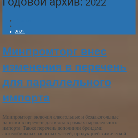
Годовой архив:
2022
Главная
2022
Минпромторг внес
изменения в перечень
для параллельного
импорта
Минпромторг включил алкогольные и безалкогольные
напитки в перечень для ввоза в рамках параллельного
импорта. Также перечень дополнили брендами
автомобильных запасных частей, продукцией химической