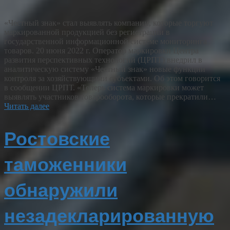
«Честный знак» стал выявлять компании, которые торгуют
маркированной продукцией без регистрации в
государственной информационной системе мониторинга
товаров. 20 июня 2022 г. Оператор маркировки Центра
развития перспективных технологий (ЦРПТ) внедрил в
аналитическую систему «Честный знак» новые функции
контроля за хозяйствующими субъектами. Об этом говорится
в сообщении ЦРПТ. «Теперь система маркировки может
выявлять участников товарооборота, которые прекратили…
Читать далее
Ростовские
таможенники
обнаружили
незадекларированную