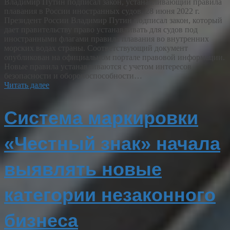
Владимир Путин подписал закон, устанавливающий правила
плавания в России иностранных судов. 28 июня 2022 г.
Президент России Владимир Путин подписал закон, который
дает правительству право устанавливать для судов под
иностранными флагами правила плавания во внутренних
морских водах страны. Соответствующий документ
опубликован на официальном портале правовой информации.
Новые правила устанавливаются с учетом интересов
безопасности и обороноспособности…
Читать далее
Система маркировки
«Честный знак» начала
выявлять новые
категории незаконного
бизнеса