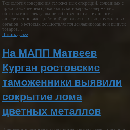
Технология совершения таможенных операций, связанных с
приостановлением срока выпуска товаров, содержащих
объекты интеллектуальной собственности. Технология
определяет порядок действий должностных лиц таможенных
органов, в которых осуществляется декларирование и выпуск
товаров,…
Читать далее
На МАПП Матвеев
Курган ростовские
таможенники выявили
сокрытие лома
цветных металлов
В результате таможенного досмотра должностные лица поста