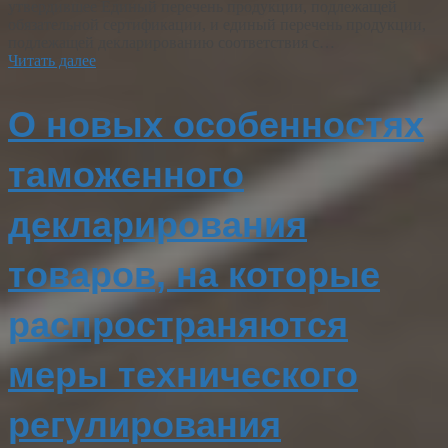
утвердившее Единый перечень продукции, подлежащей
обязательной сертификации, и единый перечень продукции,
подлежащей декларированию соответствия с…
Читать далее
О новых особенностях
таможенного
декларирования
товаров, на которые
распространяются
меры технического
регулирования