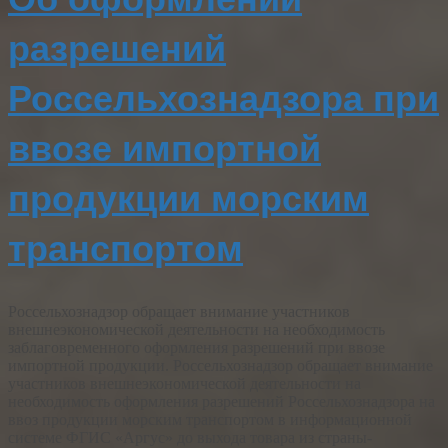
разрешений
Россельхознадзора при
ввозе импортной
продукции морским
транспортом
Россельхознадзор обращает внимание участников
внешнеэкономической деятельности на необходимость
заблаговременного оформления разрешений при ввозе
импортной продукции. Россельхознадзор обращает внимание
участников внешнеэкономической деятельности на
необходимость оформления разрешений Россельхознадзора на
ввоз продукции морским транспортом в информационной
системе ФГИС «Аргус» до выхода товара из страны-