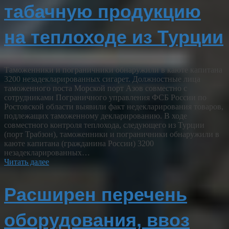
табачную продукцию
на теплоходе из Турции
Таможенники и пограничники обнаружили в каюте капитана
3200 незадекларированных сигарет. Должностные лица
таможенного поста Морской порт Азов совместно с
сотрудниками Пограничного управления ФСБ России по
Ростовской области выявили факт недекларирования товаров,
подлежащих таможенному декларированию. В ходе
совместного контроля теплохода, следующего из Турции
(порт Трабзон), таможенники и пограничники обнаружили в
каюте капитана (гражданина России) 3200
незадекларированных…
Читать далее
Расширен перечень
оборудования, ввоз