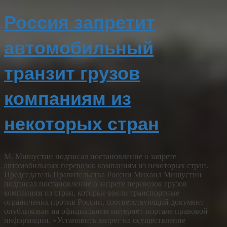
Россия запретит
автомобильный
транзит грузов
компаниям из
некоторых стран
М. Мишустин подписал постановление о запрете
автомобильных перевозок компаниям из некоторых стран.
Председатель Правительства России Михаил Мишустин
подписал постановление о запрете перевозок грузов
компаниям из стран, которые ввели транспортные
ограничения против России, соответствующий документ
опубликован на официальном интернет-портале правовой
информации. «Установить запрет на осуществление