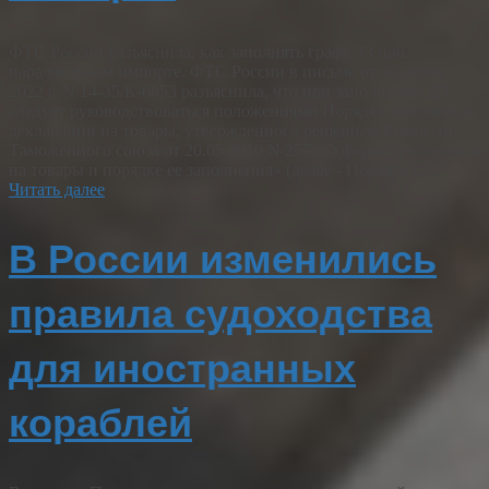
ФТС России разъяснила, как заполнять графу 33 при
параллельном импорте. ФТС России в письме от 30 июня
2022 г. N 14-35/К-6853 разъяснила, что при заполнении ДТ
следует руководствоваться положениями Порядка заполнения
декларации на товары, утвержденного решением Комиссии
Таможенного союза от 20.05.2010 N 257 «О форме декларации
на товары и порядке ее заполнения» (далее - Порядок).…
Читать далее
В России изменились
правила судоходства
для иностранных
кораблей