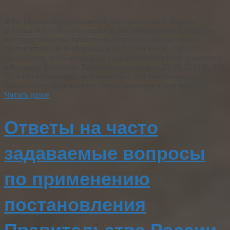
ФТС разъясняет особенности декларирования товаров,
которые могут быть помещены под таможенные процедуры
без представления таможенным органам документов о
соответствии. В Информации ФТС России от 27.07.2022
сообщается, что 6 июня 2022 года вступили в силу изменения
в Решение Комиссии Таможенного союза от 20.09.2010 № 378
«О классификаторах, используемых для заполнения
таможенных документов», затрагивающие в том числе…
Читать далее
Ответы на часто
задаваемые вопросы
по применению
постановления