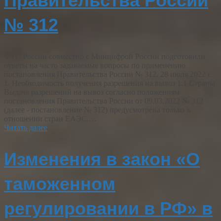
Правительства России
№ 312
ФТС России совместно с Минцифрой России подготовили
ответы на часто задаваемые вопросы по применению
постановления Правительства России № 312. 28 июля 2022 г.
1. Необходимость получения разрешения на вывоз 1.1 Страны
Выдача разрешений на вывоз согласно положениям
постановления Правительства России от 09.03.2022 № 312
(далее - постановление № 312) предусмотрена только в
отношении стран ЕАЭС.…
Читать далее
Изменения в закон «О
таможенном
регулировании в РФ» в