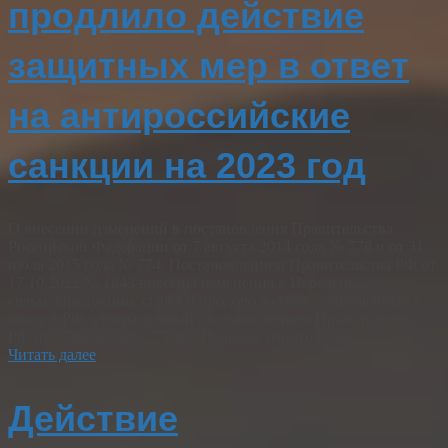
продлило действие
защитных мер в ответ
на антироссийские
санкции на 2023 год
О внесении изменений в постановления Правительства
Российской Федерации от 7 августа 2014 года № 778 и от 31
июля 2015 года № 774. Постановлением Правительства РФ от
17.10.2022 № 1843 внесены изменения в Перечень
сельхозпродукции, сырья и продовольствия, запрещенных к
ввозу в РФ, утвержденный постановлением Правительства
РФ от 07.08.2014 № 778 и в Правила уничтожения…
Читать далее
Действие