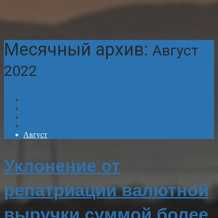
Месячный архив:
Август
2022
Главная
2022
Август
Уклонение от
репатриации валютной
выручки суммой более