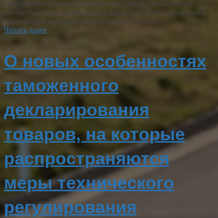
утвердившее Единый перечень продукции, подлежащей
обязательной сертификации, и единый перечень продукции,
подлежащей декларированию соответствия с…
Читать далее
О новых особенностях
таможенного
декларирования
товаров, на которые
распространяются
меры технического
регулирования