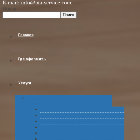
E-mail: info@uta-service.com
Поиск
Поиск
Главная
Где оформить
Услуги
Таможенное оформление товаров и
грузов
Растаможка
Затаможка
Сертификация продукции
Услуги по ВЭД
Предварительное информирование
Получение классификационных решений