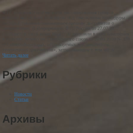
ФТС разъясняет особенности декларирования товаров,
которые могут быть помещены под таможенные процедуры
без представления таможенным органам документов о
соответствии. В Информации ФТС России от 27.07.2022
сообщается, что 6 июня 2022 года вступили в силу изменения
в Решение Комиссии Таможенного союза от 20.09.2010 № 378
«О классификаторах, используемых для заполнения
таможенных документов», затрагивающие в том числе…
Читать далее
Рубрики
Новости
Статьи
Архивы