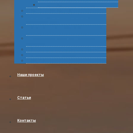
Подготовка статистических форм
Экспорт в Абхазию из России
Консультирование по таможенному
оформлению грузов
Комплексное обслуживание при получении
грузов
Сертификация товара для таможенного
оформления
Получение классификационных решений
Международные перевозки
Обучение
Наши проекты
Статьи
Контакты