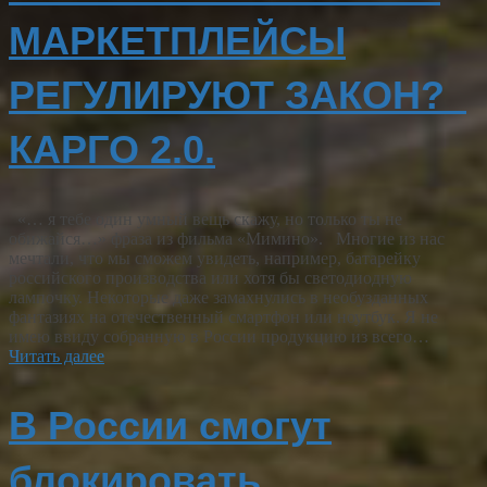
МАРКЕТПЛЕЙСЫ
РЕГУЛИРУЮТ ЗАКОН?
КАРГО 2.0.
«… я тебе один умный вещь скажу, но только ты не
обижайся…» фраза из фильма «Мимино». Многие из нас
мечтали, что мы сможем увидеть, например, батарейку
российского производства или хотя бы светодиодную
лампочку. Некоторые даже замахнулись в необузданных
фантазиях на отечественный смартфон или ноутбук. Я не
имею ввиду собранную в России продукцию из всего…
Читать далее
В России смогут
блокировать