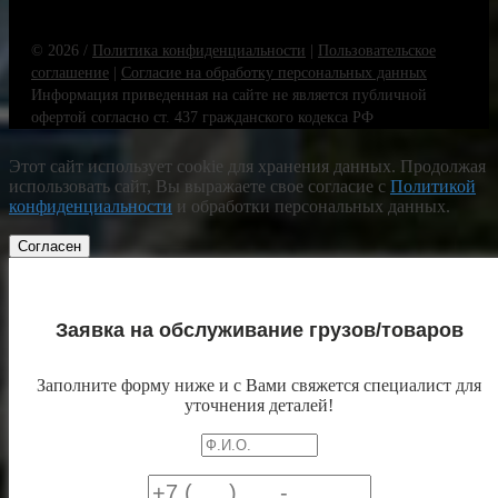
© 2026 /
Политика конфиденциальности
|
Пользовательское
соглашение
|
Согласие на обработку персональных данных
Информация приведенная на сайте не является публичной
офертой согласно ст. 437 гражданского кодекса РФ
Этот сайт использует cookie для хранения данных. Продолжая
использовать сайт, Вы выражаете свое согласие с
Политикой
конфиденциальности
и обработки персональных данных.
Согласен
Заявка на обслуживание грузов/товаров
Заполните форму ниже и с Вами свяжется специалист для
уточнения деталей!