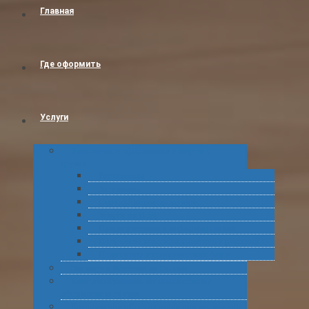
Главная
Где оформить
Услуги
Таможенное оформление товаров и
грузов
Растаможка
Затаможка
Сертификация продукции
Услуги по ВЭД
Предварительное информирование
Получение классификационных решений
Подготовка статистических форм
Экспорт в Абхазию из России
Консультирование по таможенному
оформлению грузов
Комплексное обслуживание при получении