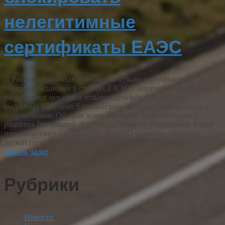
нелегитимные
сертификаты ЕАЭС
В России разработают механизм отзыва сертификатов
товаров, выданных в странах ЕАЭС с нарушениями. В России
разработают механизм отзыва сертификатов товаров,
выданных в странах Евразийского экономического союза с
нарушениями. Об этом заявил министр экономического
развития Российской Федерации Максим Решетников в ходе
парламентских слушаний на тему «О развитии отраслей
легкой промышленности в РФ» в Госдуме 29 января.…
Читать далее
Рубрики
Новости