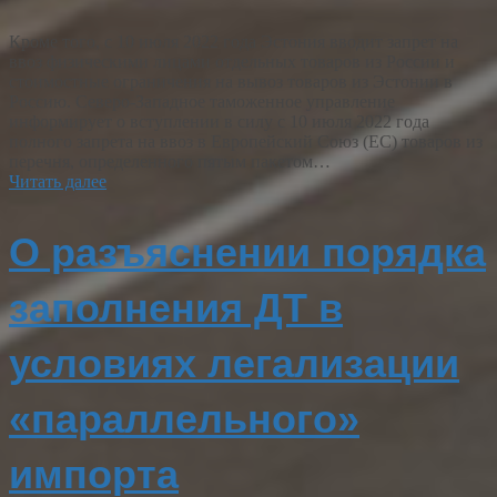
Кроме того, с 10 июля 2022 года Эстония вводит запрет на
ввоз физическими лицами отдельных товаров из России и
стоимостные ограничения на вывоз товаров из Эстонии в
Россию. Северо-Западное таможенное управление
информирует о вступлении в силу с 10 июля 2022 года
полного запрета на ввоз в Европейский Союз (ЕС) товаров из
перечня, определенного пятым пакетом…
Читать далее
О разъяснении порядка
заполнения ДТ в
условиях легализации
«параллельного»
импорта