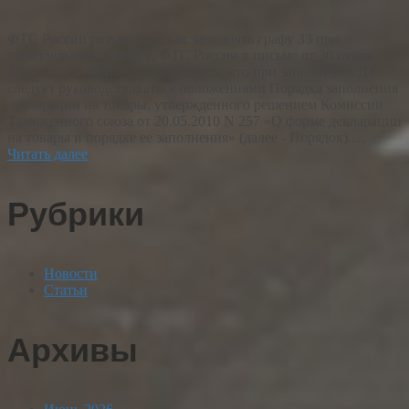
ФТС России разъяснила, как заполнять графу 33 при
параллельном импорте. ФТС России в письме от 30 июня
2022 г. N 14-35/К-6853 разъяснила, что при заполнении ДТ
следует руководствоваться положениями Порядка заполнения
декларации на товары, утвержденного решением Комиссии
Таможенного союза от 20.05.2010 N 257 «О форме декларации
на товары и порядке ее заполнения» (далее - Порядок).…
Читать далее
Рубрики
Новости
Статьи
Архивы