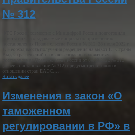
№ 312
ФТС России совместно с Минцифрой России подготовили
ответы на часто задаваемые вопросы по применению
постановления Правительства России № 312. 28 июля 2022 г.
1. Необходимость получения разрешения на вывоз 1.1 Страны
Выдача разрешений на вывоз согласно положениям
постановления Правительства России от 09.03.2022 № 312
(далее - постановление № 312) предусмотрена только в
отношении стран ЕАЭС.…
Читать далее
Изменения в закон «О
таможенном
регулировании в РФ» в