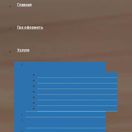
Главная
Где оформить
Услуги
Таможенное оформление товаров и
грузов
Растаможка
Затаможка
Сертификация продукции
Услуги по ВЭД
Предварительное информирование
Получение классификационных решений
Подготовка статистических форм
Экспорт в Абхазию из России
Консультирование по таможенному
оформлению грузов
Комплексное обслуживание при получении