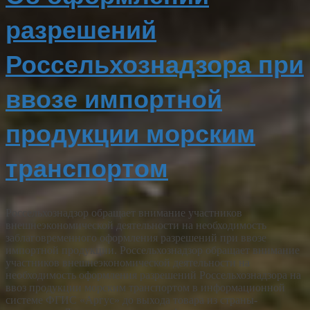
разрешений
Россельхознадзора при
ввозе импортной
продукции морским
транспортом
Россельхознадзор обращает внимание участников
внешнеэкономической деятельности на необходимость
заблаговременного оформления разрешений при ввозе
импортной продукции. Россельхознадзор обращает внимание
участников внешнеэкономической деятельности на
необходимость оформления разрешений Россельхознадзора на
ввоз продукции морским транспортом в информационной
системе ФГИС «Аргус» до выхода товара из страны-