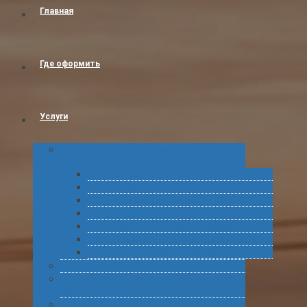
Главная
Где оформить
Услуги
Таможенное оформление товаров и
грузов
Растаможка
Затаможка
Сертификация продукции
Услуги по ВЭД
Предварительное информирование
Получение классификационных решений
Подготовка статистических форм
Экспорт в Абхазию из России
Консультирование по таможенному
оформлению грузов
Комплексное обслуживание при получении