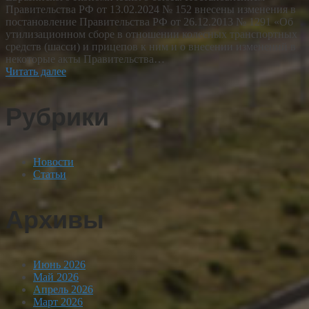
Правительства РФ от 13.02.2024 № 152 внесены изменения в
постановление Правительства РФ от 26.12.2013 № 1291 «Об
утилизационном сборе в отношении колесных транспортных
средств (шасси) и прицепов к ним и о внесении изменений в
некоторые акты Правительства…
Читать далее
Рубрики
Новости
Статьи
Архивы
Июнь 2026
Май 2026
Апрель 2026
Март 2026