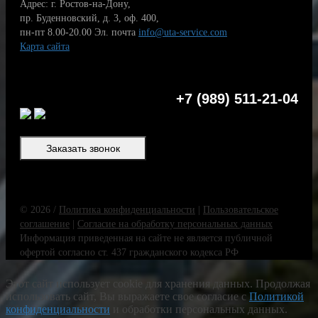
Адрес: г. Ростов-на-Дону,
пр. Буденновский, д. 3, оф. 400,
пн-пт 8.00-20.00
Эл. почта
info@uta-service.com
Карта сайта
+7 (989) 511-21-04
Заказать звонок
© 2026 /
Политика конфиденциальности
|
Пользовательское
соглашение
|
Согласие на обработку персональных данных
Информация приведенная на сайте не является публичной
офертой согласно ст. 437 гражданского кодекса РФ
Этот сайт использует cookie для хранения данных. Продолжая
использовать сайт, Вы выражаете свое согласие с
Политикой
конфиденциальности
и обработки персональных данных.