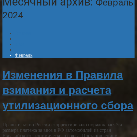
Месячный архив:
Февраль
2024
Главная
2024
Февраль
Изменения в Правила
взимания и расчета
утилизационного сбора
Правительство России скорректировало порядок расчёта
размера платежа за ввоз в РФ автомобилей из стран
Евразийского экономического союза. Постановлением