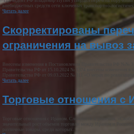
Президент РФ Владимир Путин утвердил перечень поручений по
внебюджетных средств сети ключевых транспортно-логистиче
Читать далее
Скорректированы переч
ограничения на вывоз 
Внесены изменения в Постановления Правительства РФ №№ 311,
Правительства РФ от 15.10.2024 № 1374 внесены изменения в
Правительства РФ от 09.03.2022 № 311 «О мерах по реализаци
Читать далее
Торговые отношения с 
Торговые отношения с Ираном. Сложности и решения. «Свобо
значительный рост объемов торговли между Ираном и Россией
различные товары, среди которых…