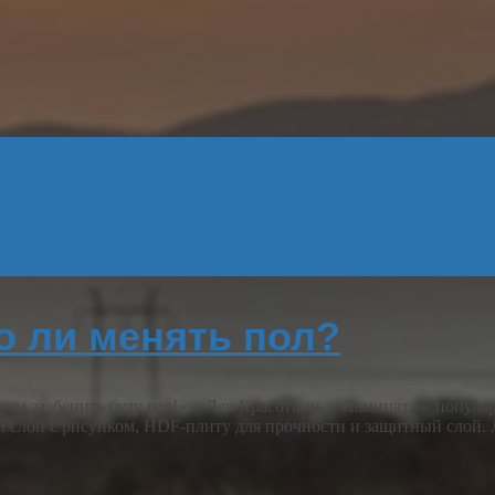
о ли менять пол?
атом заэбенить буду рад!» - Лев Красоткин Ламинат — популяр
й слой с рисунком, HDF-плиту для прочности и защитный слой. 