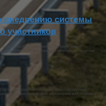
о внедрению системы
о участников
расширено число его участников. Постановлением
ении эксперимента по мониторингу таможенными органами
 груз – это малогабаритный груз, транспортируемый
 транспортировки направление перемещения всех сборных