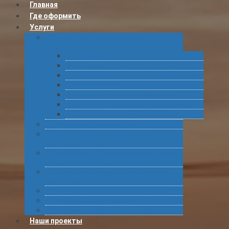
Главная
Где оформить
Услуги
Таможенное оформление товаров и
грузов
Растаможка
Затаможка
Сертификация продукции
Услуги по ВЭД
Предварительное информирование
Получение классификационных решений
Подготовка статистических форм
Экспорт в Абхазию из России
Консультирование по таможенному
оформлению грузов
Комплексное обслуживание при получении
грузов
Сертификация товара для таможенного
оформления
Получение классификационных решений
Международные перевозки
Обучение
Наши проекты