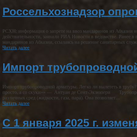
Россельхознадзор опров
РСХН: информация о запрете на ввоз мандаринов из Абхазии не
действительности, заявили РИА Новости в ведомстве. Ранее в
мандаринов из Абхазии, ссылаясь на решение санитарных слу
Читать далее
Импорт трубопроводной
Импорт трубопроводной арматуры. Легко ли вылететь в трубу?
просто, а со скуки»» — Антуан де Сент-Экзюпери Трубопрово
различных сред (жидкости, газа, пара). Она позволяет…
Читать далее
С 1 января 2025 г. изм