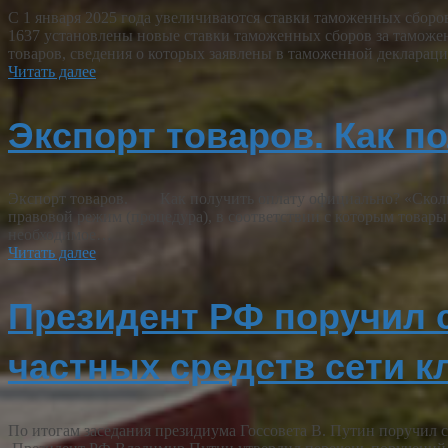
С 1 января 2025 года увеличиваются ставки таможенных сборо
1637 установлены новые ставки таможенных сборов за таможен
товаров, сведения о которых заявлены в таможенной декларац
Читать далее
Экспорт товаров. Как 
Экспорт товаров. Как получить оплату официально? «Сколь
правовой режим (процедура), в соответствии с которым товары
необходимое…
Читать далее
Президент РФ поручил с
частных средств сети 
По итогам заседания президиума Госсовета В. Путин поручил с