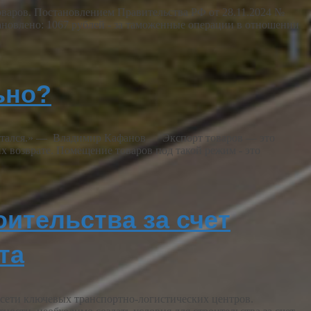
оваров. Постановлением Правительства РФ от 28.11.2024 №
ановлено: 1067 рублей - за таможенные операции в отношении
ьно?
считался.» — Владимир Кафанов Экспорт товаров — это
х возврате. Помещение товаров под такой режим - это
ительства за счет
та
в сети ключевых транспортно-логистических центров.