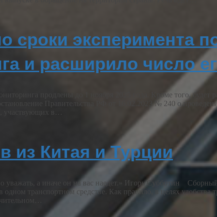
о сроки эксперимента п
га и расширило число ег
иторинга продлены до 1 ноября 2025 года. Кроме того, будет 
постановление Правительства РФ от 16.02.2023 № 240 о провед
ц, участвующих в…
в из Китая и Турции
 уважать, а иначе он на вас наедет.» Игорь Субботин Сборный
в одном транспортном средстве. Как правило, в целях удобства
начительном…