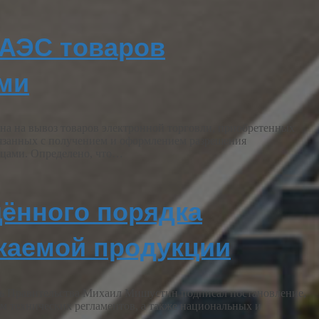
ЕАЭС товаров
ми
а на вывоз товаров электронной торговли, приобретенных
язанных с получением и оформлением разрешения
ицами. Определено, что…
щённого порядка
каемой продукции
ель Правительства Михаил Мишустин подписал постановление,
ям технических регламентов, а также национальных и