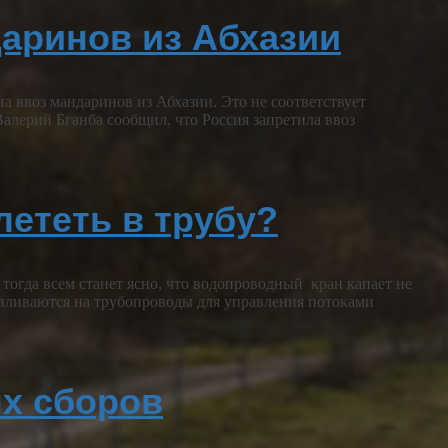
даринов из Абхазии
а ввоз мандаринов из Абхазии. Это не соответствует
алерий Бганба сообщил, что Россия запретила ввоз
ететь в трубу?
тогда всем станет ясно, что водопроводный кран капает не
вливаются на трубопроводы для управления потоками
ых сборов