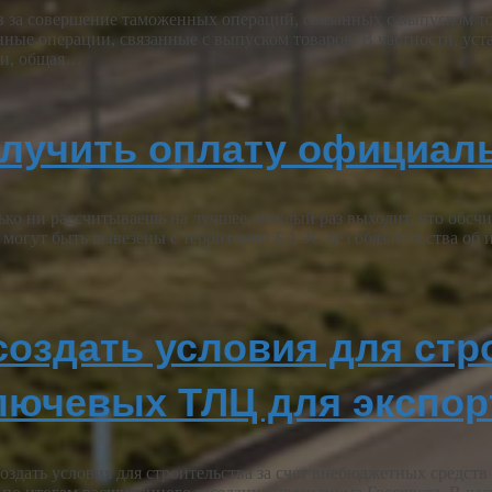
в за совершение таможенных операций, связанных с выпуском т
ные операции, связанные с выпуском товаров. В частности, уст
ии, общая…
получить оплату официал
ко ни рассчитываешь на лучшее, каждый раз выходит, что об
 могут быть вывезены с территории ЕАЭС без обязательства об и
оздать условия для стро
ключевых ТЛЦ для экспор
оздать условия для строительства за счет внебюджетных средст