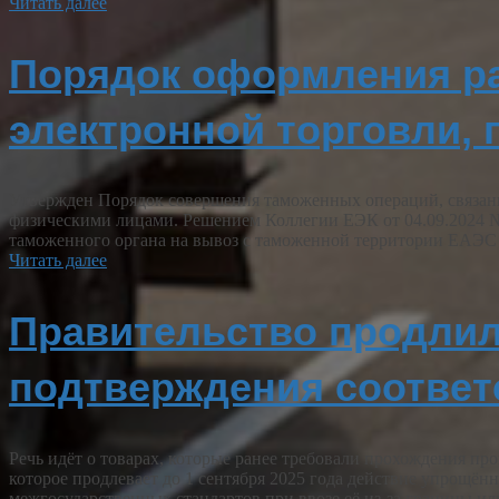
Читать далее
Порядок оформления ра
электронной торговли,
Утвержден Порядок совершения таможенных операций, связанн
физическими лицами. Решением Коллегии ЕЭК от 04.09.2024 
таможенного органа на вывоз с таможенной территории ЕАЭС
Читать далее
Правительство продлил
подтверждения соответ
Речь идёт о товарах, которые ранее требовали прохождения 
которое продлевает до 1 сентября 2025 года действие упрощё
межгосударственных стандартов при ввозе её из‑за границы и