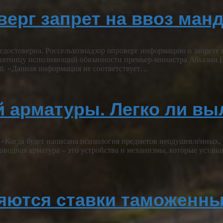
ерг запрет на ввоз ман
достоверна. Россельхознадзор опроверг информацию о запрете н
 пятницу исполняющий обязанности премьер-министра Абхазии В
жб. «Данная информация не соответствует…
 арматуры. Легко ли выл
 «Когда будет написана психология предметов неодушевлённых, 
дная арматура – это устройства и механизмы, которые устана
еняются ставки таможенн