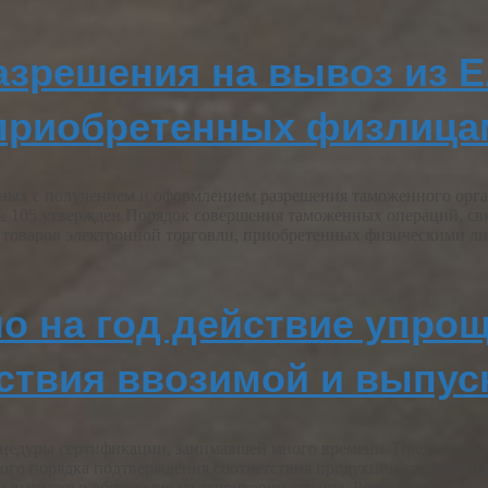
зрешения на вывоз из 
 приобретенных физлица
ых с получением и оформлением разрешения таможенного орган
№ 105 утвержден Порядок совершения таможенных операций, св
 товаров электронной торговли, приобретенных физическими л
о на год действие упро
ствия ввозимой и выпус
процедуры сертификации, занимавшей много времени. Председат
нного порядка подтверждения соответствия продукции требовани
ли выпуске в обращение на территории страны. Речь идёт…