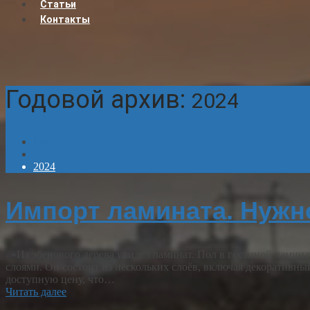
Статьи
Контакты
Годовой архив:
2024
Главная
2024
Импорт ламината. Нужн
«Из эбенового дерева увидел ламинат. Пол в гостиной ламин
слоями. Он состоит из нескольких слоёв, включая декоративны
доступную цену, что…
Читать далее