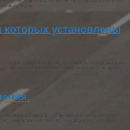
сти, необходимо создать условия для строительства за счет
вления экспорта…
и которых установлены
сти России в сфере ВЭД в условиях санкций. Постановлением
 в условиях санкций. Внесены изменения в Постановление
шения.
.» — Бенджамин Дизраэли В последнее время наблюдается
лет увеличился на 30-40%. Иран экспортирует в Россию