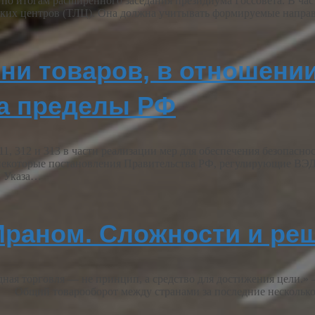
 итогам расширенного заседания президиума Госсовета. В частно
ских центров (ТЛЦ). Она должна учитывать формируемые напра
ни товаров, в отношени
за пределы РФ
 312 и 313 в части реализации мер для обеспечения безопасно
 некоторые постановления Правительства РФ, регулирующие ВЭД
и Указа…
Ираном. Сложности и ре
дная торговля — не принцип, а средство для достижения цели
. Общий товарооборот между странами за последние несколько 