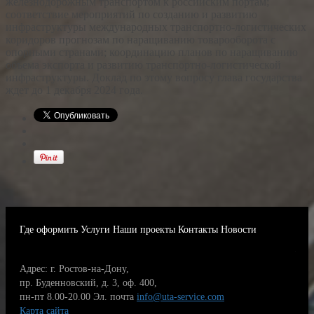
железнодорожным транспортом к российским портам;
соответствие мероприятий по созданию и развитию
инфраструктуры международных транспортно-логистических
коридоров прогнозам по наращиванию товарооборота с
опорными странами; координацию планов по наращиванию
объема экспорта и развитию транспортно-логистической
инфраструктуры. Доклад по этому вопросу глава государства
ждет до 1 декабря 2024 года.
Где оформить
Услуги
Наши проекты
Контакты
Новости
Адрес: г. Ростов-на-Дону,
пр. Буденновский, д. 3, оф. 400,
пн-пт 8.00-20.00
Эл. почта
info@uta-service.com
Карта сайта