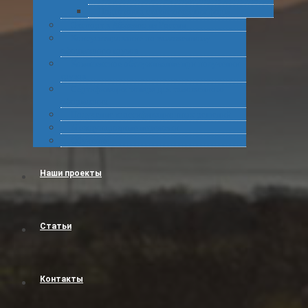
Подготовка статистических форм
Экспорт в Абхазию из России
Консультирование по таможенному
оформлению грузов
Комплексное обслуживание при получении
грузов
Сертификация товара для таможенного
оформления
Получение классификационных решений
Международные перевозки
Обучение
Наши проекты
Статьи
Контакты