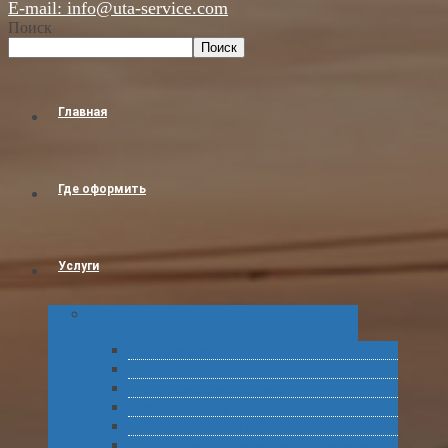
E-mail: info@uta-service.com
Поиск
Поиск
Главная
Где оформить
Услуги
Таможенное оформление товаров и
грузов
Растаможка
Затаможка
Сертификация продукции
Услуги по ВЭД
Предварительное информирование
Получение классификационных решений