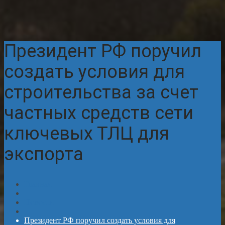
Президент РФ поручил
создать условия для
строительства за счет
частных средств сети
ключевых ТЛЦ для
экспорта
Главная
Новости
Президент РФ поручил создать условия для