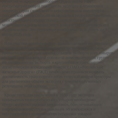
развития межрегионального сотрудничества РФ,
предусматривающий показатели экспорта в отношении
опорных стран (значимых и перспективных импортеров
российской продукции, не являющихся недружественными
иностранными государствами), определив механизм
мониторинга реализации этого плана и периодичность его
актуализации. Это поручение необходимо исполнить до 1
марта 2025 года.
При участии организаций — производителей несырьевых
неэнергетических товаров правительство также должно
провести оценку прогнозных объемов экспорта этих товаров
до 2030 года (по каждой основной номенклатурной группе,
по направлениям экспорта и крупнейшим транспортно-
логистическим коридорам). Вместе с ОАО «Российские
железные дороги» (РЖД) необходимо проанализировать
достаточность транспортно-логистической инфраструктуры
для увеличения объема экспорта с учетом полученных
результатов этой оценки.
Кроме того, для увеличения к 2030 году экспорта
несырьевых неэнергетических товаров необходимо
предусмотреть создание механизмов, обеспечивающих:
информирование грузовладельцев об имеющихся и
перспективных возможностях перевозки товаров