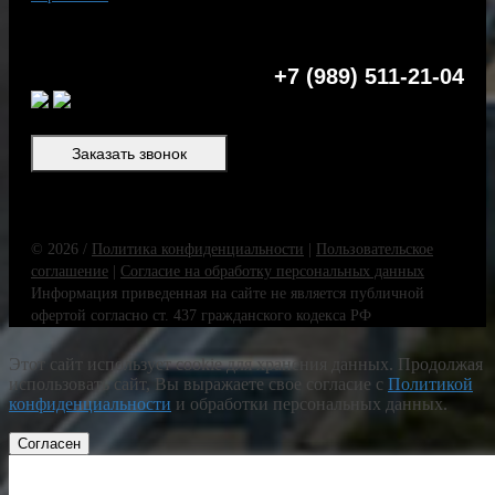
+7 (989) 511-21-04
Заказать звонок
© 2026 /
Политика конфиденциальности
|
Пользовательское
соглашение
|
Согласие на обработку персональных данных
Информация приведенная на сайте не является публичной
офертой согласно ст. 437 гражданского кодекса РФ
Этот сайт использует cookie для хранения данных. Продолжая
использовать сайт, Вы выражаете свое согласие с
Политикой
конфиденциальности
и обработки персональных данных.
Согласен