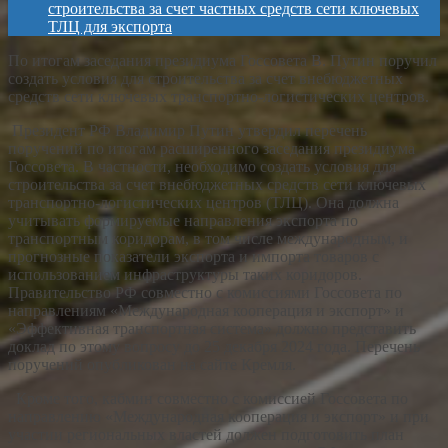
строительства за счет частных средств сети ключевых
ТЛЦ для экспорта
По итогам заседания президиума Госсовета В. Путин поручил
создать условия для строительства за счет внебюджетных
средств сети ключевых транспортно-логистических центров.
Президент РФ Владимир Путин утвердил перечень
поручений по итогам расширенного заседания президиума
Госсовета. В частности, необходимо создать условия для
строительства за счет внебюджетных средств сети ключевых
транспортно-логистических центров (ТЛЦ). Она должна
учитывать формируемые направления экспорта по
транспортным коридорам, в том числе международным, и
прогнозные показатели экспорта и импорта товаров с
использованием инфраструктуры таких коридоров.
Правительство РФ совместно с комиссиями Госсовета по
направлениям «Международная кооперация и экспорт» и
«Эффективная транспортная система» должно представить
доклад по этому вопросу до 25 декабря 2024 года. Перечень
поручений опубликован на сайте Кремля.
Кроме того, кабмин совместно с комиссией Госсовета по
направлению «Международная кооперация и экспорт» и при
участии региональных властей должен подготовить план