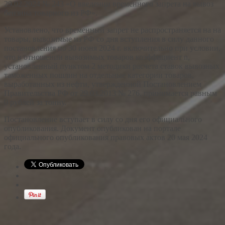
29.02.2024 № 243 «О введении временного запрета на вывоз
бензина товарного из РФ».
Установлено, что временный запрет не распространяется на на
товары, вывозимые из РФ со дня вступления в силу данного
постановления по 30 июня 2024 г. включительно при условии,
что в отношении вывозимых товаров коэффициент n,
установленный пунктом 2 методики расчета ставок вывозных
таможенных пошлин на отдельные категории товаров,
выработанных из нефти, утвержденной Постановлением
Правительства РФ от 29.03.2013 № 276, принимается равным
0 рублей за тонну.
Постановление вступает в силу со дня его официального
опубликования. Документ опубликован на портале
официального опубликования правовых актов 20 мая 2024
года.