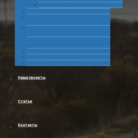
Подготовка статистических форм
Экспорт в Абхазию из России
Консультирование по таможенному
оформлению грузов
Комплексное обслуживание при получении
грузов
Сертификация товара для таможенного
оформления
Получение классификационных решений
Международные перевозки
Обучение
Наши проекты
Статьи
Контакты