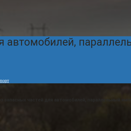
ля автомобилей, параллел
мпорт
оз запасных частей для автомобилей, параллельный имп