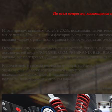
По всем вопросам, касающимся 
Итоги продаж запасных частей в 2023г. показывают значительн
менее чем на 27%. Основным фактором роста спроса на автомо
вызвана уходом с российского рынка многих мировых автомо
Особенности импорта автомобильных деталей связаны, в перву
автозапчастей вида «NONAME, OEM, NO BRAND, REPLICA», то 
бренды, вас не затронут. Данное обстоятельство значительно с
К сожалению, не всегда возможно подобрать детали, упомянут
этом случае при ввозе автозапчастей импортер должен иметь л
находящихся под охраной. В настоящее время, в отношении ряд
получили наименование - «товары параллельного импорта». Их
Наши специалисты помогут вам р