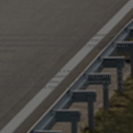
ина таможенной пошлины определяется классификационным
ссификация автозапчастей — это важнейший этап таможенного
ть таможенному органу классификацию в случае отнесения его
портеру.
таможенных платежей.
лько при наличии документа о их соответствии обязательным
 Решение Комиссии Таможенного союза от 09.12.2011 N 877 "О
анным решением установлены перечни компонентов и деталей, а
и РФ возможен только при наличии документа о соответствии