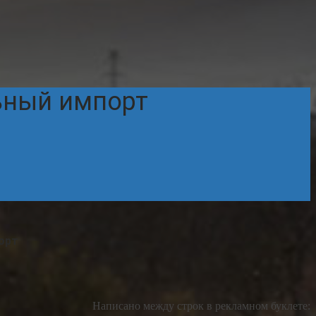
ьный импорт
орт
Написано между строк в рекламном буклете: