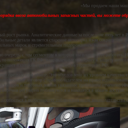
«Мы продаем наши маши
порядка ввоза автомобильных запасных частей, вы можете о
ый рост рынка. Аналитические данные за последние пять лет в Р
бильные детали является старение автопарка из-за сокращения
бильных марок и стремительным подорожанием машин.
ю очередь, с тем сегментом в котором вы планируете работать.
положения ГК РФ, направленные на охрану и защиту интеллек
окращает издержки при ввозе товара на территорию РФ.
ые в предыдущем абзаце. Это обусловлено их уровнем качества,
ицензионный договор с правообладателем на право использовани
а товаров и торговых знаков указанное требование отменено (Фе
 перечни регулярно публикуются и находятся в общем доступе.
азобраться в особенностях соблюдения норм законодательства 