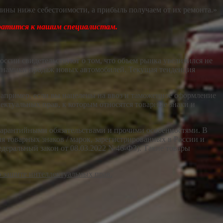
ны ниже себестоимости, а прибыль получаем от их ремонта
.
»
братится к нашим специалистам.
оссии свидетельствуют о том, что объем рынка увеличился не
 динамики продаж новых автомобилей. Текущая тенденция
 Например, если вы нацелены на ввоз и таможенное оформление
туальных прав, к которым относятся товарные знаки и
 гарантийными обязательствами и прочими особенностями. В
я товарных знаков / марок, зарегистрированных в России и
деральный закон от 08.03.2022 N 46-ФЗ). Такие товары
о защите интеллектуальных прав.