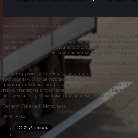
Ввоз запчастей для автомобилей
Ввозные таможенные платежи на автомобильные детали напр
кодом в соответствии с товарной номенклатурой внешнеэконом
оформления, на котором специалист должен не только присвоит
в позиции, где ставка ввозной пошлины равна нулю. В против
Мы имеем большой оп
Импортируемые автомобильные детали должны быть безопасны
требованиям. Нормы безопасности в России регулируются раз
принятии технического регламента Таможенного союза "О безо
также стандарты и требования к их безопасности. Выпуск т
обязательным требованиям. Получением документа о соответст
Эксперт Геннадий Меркурьев
28.05.2024г.