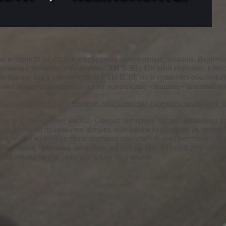
ямую зависят от ставок импортных таможенных пошлин. Велич
ической деятельности (далее – ТН ВЭД). По этой причине, кла
ь товару код в соответствии с ТН ВЭД, но и грамотно обоснова
ном случае, таможенный орган доначислит «лишние» платежи им
ыт классификации товаров, что позволит избежать «лишних» 
, это требование закона. Оборот запасных частей возможен то
нообразными правовыми актами, основным из которых является -
пасности колесных транспортных средств". В соответствии с д
аможенными органами запасных частей на таможенной территори
вии рекомендуем заняться заблаговременно.