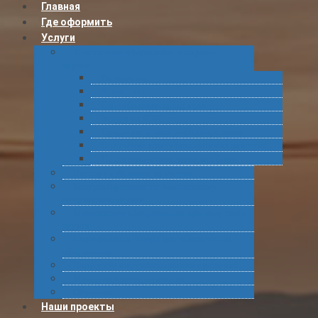
Главная
Где оформить
Услуги
Таможенное оформление товаров и
грузов
Растаможка
Затаможка
Сертификация продукции
Услуги по ВЭД
Предварительное информирование
Получение классификационных решений
Подготовка статистических форм
Экспорт в Абхазию из России
Консультирование по таможенному
оформлению грузов
Комплексное обслуживание при получении
грузов
Сертификация товара для таможенного
оформления
Получение классификационных решений
Международные перевозки
Обучение
Наши проекты