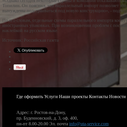
«Однако сегодня некоторые страны и компании отказываются п
Топилин. Он пояснил, что параллельный импорт позволяет это 
вынуждены подстраиваться под новую конструкцию», - подчерк
По его словам, отдельные схемы параллельного импорта коснут
иностранных упаковках. При возникновении проблем с поставка
наклейкой на русском языке.
Источник: Российская газета
Где оформить
Услуги
Наши проекты
Контакты
Новости
Адрес: г. Ростов-на-Дону,
пр. Буденновский, д. 3, оф. 400,
пн-пт 8.00-20.00
Эл. почта
info@uta-service.com