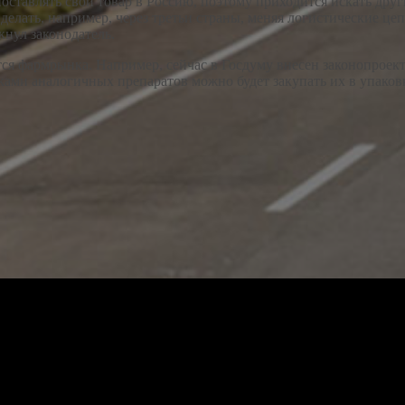
оставлять свой товар в Россию, поэтому приходится искать дру
делать, например, через третьи страны, меняя логистические ц
нул законодатель.
ся фармрынка. Например, сейчас в Госдуму внесен законопроект
ми аналогичных препаратов можно будет закупать их в упаковках