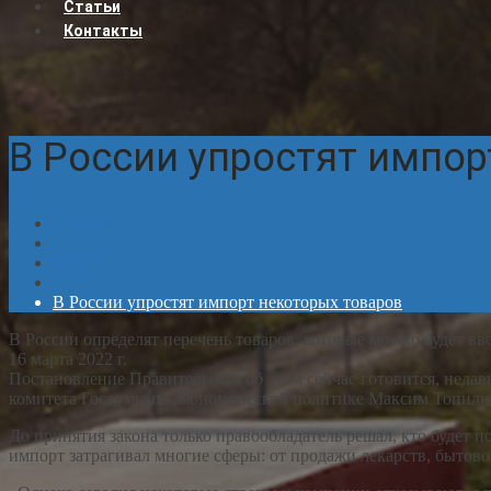
Статьи
Контакты
В России упростят импор
Главная
Новости
В России упростят импорт некоторых товаров
В России определят перечень товаров, которые можно будет вво
16 марта 2022 г.
Постановление Правительства об этом сейчас готовится, неда
комитета Госдумы по экономической политике Максим Топили
До принятия закона только правообладатель решал, кто будет
импорт затрагивал многие сферы: от продажи лекарств, бытово