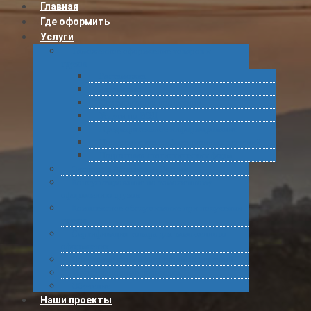
Главная
Где оформить
Услуги
Таможенное оформление товаров и
грузов
Растаможка
Затаможка
Сертификация продукции
Услуги по ВЭД
Предварительное информирование
Получение классификационных решений
Подготовка статистических форм
Экспорт в Абхазию из России
Консультирование по таможенному
оформлению грузов
Комплексное обслуживание при получении
грузов
Сертификация товара для таможенного
оформления
Получение классификационных решений
Международные перевозки
Обучение
Наши проекты