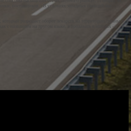
гие способы насыщения отечественного рынка», - говорит М.
епочки, поставщиков. «В условиях западных санкций мы
, который разрешает оборот лекарств на территории страны в
 с названием на другом языке, а продавать в аптеках - с