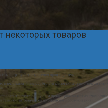
т некоторых товаров
зить в страну без разрешения производителя.
вно параллельный импорт был легализован первым пакетом антикр
н.
 поставлять запатентованную им продукцию, он же назначал офи
й техники, автозапчастей до сервисного обслуживания.