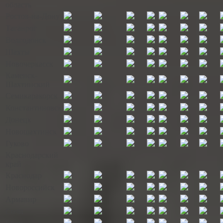
область
Ростов-на-Дону
Таганрог
Волгодонск
Шахты
Новочеркасск
Каменск-
Шахтинский
Семикаракорск
Константиновск
Донецк
Новошахтинск
Гуково
Краснодарский
край
Краснодар
Новороссийск
Армавир
Сочи