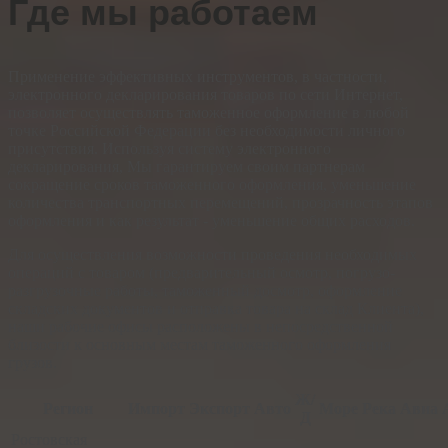
Где мы работаем
Применение эффективных инструментов, в частности,
электронного декларирования товаров по сети Интернет,
позволяет осуществлять таможенное оформление в любой
точке Российской Федерации без необходимости личного
присутствия. Используя систему электронного
декларирования, Мы гарантируем своим партнерам
сокращение сроков таможенного оформления, уменьшение
количества транспортных перемещений, прозрачность этапов
оформления и как результат - уменьшение общих расходов.
Для осуществления возможности проведения необходимых
операций с товаром (предварительный осмотр, погрузо-
разгрузочные работы, таможенный досмотр, оформление
складских документов и отправка товара на склад Клиента),
наши рабочие офисы расположены в непосредственной
близости к основным местам таможенного оформления
грузов.
Ж/
Регион
Импорт
Экспорт
Авто
Море
Река
Авиа
Д
Ростовская