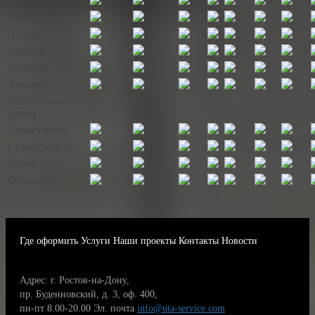
Ейск
Кропоткин
Анапа
Крымск
Лабинск
Тихорецк
Республика
Крым
Севастополь
Симферополь
Керчь
Феодосия
Где оформить
Услуги
Наши проекты
Контакты
Новости
Адрес: г. Ростов-на-Дону,
пр. Буденновский, д. 3, оф. 400,
пн-пт 8.00-20.00
Эл. почта
info@uta-service.com