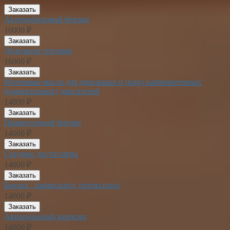
Заказать
Автомобильный бензин
16000 ₽
Заказать
Дизельное топливо
16000 ₽
Заказать
Моторные масла для дизельных и (или) карбюраторных
(инжекторных) двигателей
14000 ₽
Заказать
Прямогонный бензин
14000 ₽
Заказать
Средние дистилляты
14000 ₽
Заказать
Бензол , параксилол, ортоксилол
14000 ₽
Заказать
Авиационный керосин
14000 ₽