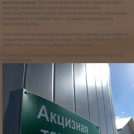
налога (акциза)
. Все процедуры, начиная с перевоза через
границу, оформления документов и заканчивая
транспортировкой в места хранения и выпуском продукции,
совершаются в соответствии с нормами таможенного
законодательства.
Таможенное оформление подакцизных товаров выполняется
компетентными подразделениями, согласно Приказу ФТС от
2009 года №93 и его редакции от 2010 года.
Стоимость таможенного оформления акцизных товаров
от
14 000 рублей