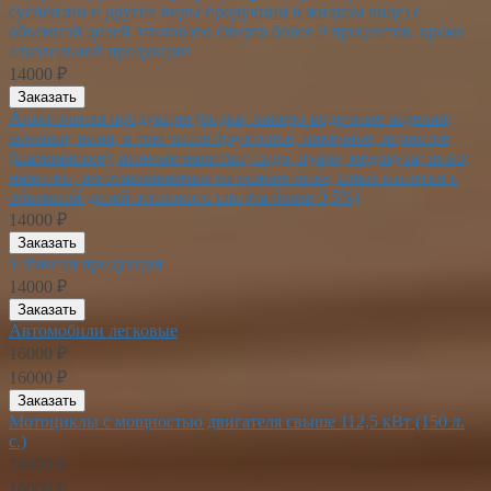
суспензии и другие виды продукции в жидком виде) с
объемной долей этилового спирта более 9 процентов, кроме
алкогольной продукции
14000 ₽
Заказать
Алкогольная продукция (водка; ликеро-водочные изделия;
коньяки; вина, в том числе фруктовое, ликерное, игристое
(шампанское); винные напитки; сидр, пуаре, медовуха; пиво;
напитки, изготавливаемые на основе пива; иные напитки с
объемной долей этилового спирта более 0,5%)
14000 ₽
Заказать
Табачная продукция
14000 ₽
Заказать
Автомобили легковые
16000 ₽
16000 ₽
Заказать
Мотоциклы с мощностью двигателя свыше 112,5 кВт (150 л.
с.)
16000 ₽
16000 ₽