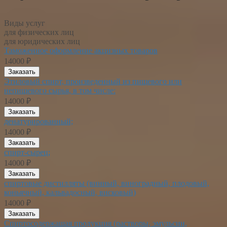
Виды услуг
для физических лиц
для юридических лиц
Таможенное оформление акцизных товаров
14000 ₽
Заказать
Этиловый спирт, произведенный из пищевого или
непищевого сырья, в том числе:
14000 ₽
Заказать
денатурированный;
14000 ₽
Заказать
спирт-сырец;
14000 ₽
Заказать
спиртовые дистилляты (винный, виноградный, плодовый,
коньячный, кальвадосный, висковый)
14000 ₽
Заказать
Спиртосодержащая продукция (растворы, эмульсии,