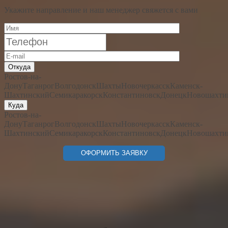
Укажите направление и наш менеджер свяжется с вами
Откуда
Ростов-на-
Дону
Таганрог
Волгодонск
Шахты
Новочеркасск
Каменск-
Шахтинский
Семикаракорск
Константиновск
Донецк
Новошахти
Куда
Ростов-на-
Дону
Таганрог
Волгодонск
Шахты
Новочеркасск
Каменск-
Шахтинский
Семикаракорск
Константиновск
Донецк
Новошахти