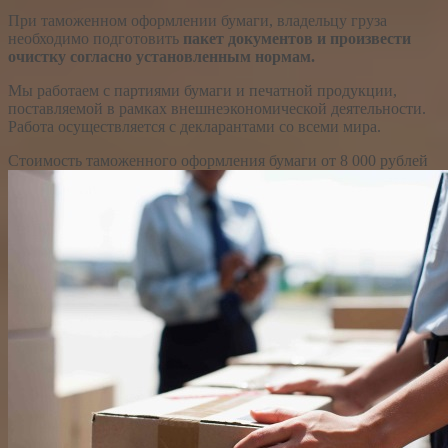
При таможенном оформлении бумаги, владельцу груза
необходимо подготовить
пакет документов и произвести
очистку согласно установленным нормам.
Мы работаем с партиями бумаги и печатной продукции,
поставляемой в рамках внешнеэкономической деятельности.
Работа осуществляется с декларантами со всеми мира.
Стоимость таможенного оформления бумаги
от 8 000 рублей