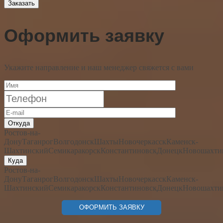
Заказать
Оформить заявку
Укажите направление и наш менеджер свяжется с вами
Откуда
Ростов-на-
Дону
Таганрог
Волгодонск
Шахты
Новочеркасск
Каменск-
Шахтинский
Семикаракорск
Константиновск
Донецк
Новошахти
Куда
Ростов-на-
Дону
Таганрог
Волгодонск
Шахты
Новочеркасск
Каменск-
Шахтинский
Семикаракорск
Константиновск
Донецк
Новошахти