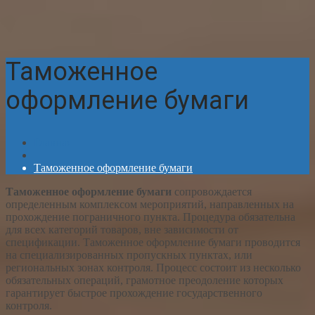
Таможенное
оформление бумаги
Главная
Таможенное оформление бумаги
Таможенное оформление бумаги
сопровождается
определенным комплексом мероприятий, направленных на
прохождение пограничного пункта. Процедура обязательна
для всех категорий товаров, вне зависимости от
спецификации. Таможенное оформление бумаги проводится
на специализированных пропускных пунктах, или
региональных зонах контроля. Процесс состоит из несколько
обязательных операций, грамотное преодоление которых
гарантирует быстрое прохождение государственного
контроля.