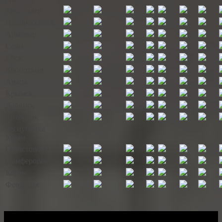
Краснодар
Новороссийск
Армавир
Сочи
Ейск
Кропоткин
Анапа
Крымск
Лабинск
Тихорецк
Республика
Крым
Севастополь
Симферополь
Керчь
Феодосия