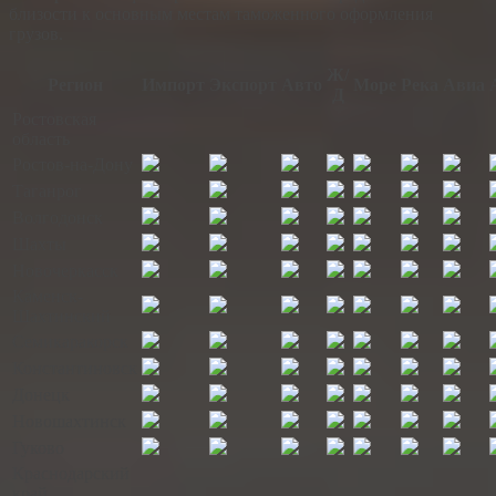
близости к основным местам таможенного оформления
грузов.
Ж/
Регион
Импорт
Экспорт
Авто
Море
Река
Авиа
Д
Ростовская
область
Ростов-на-Дону
Таганрог
Волгодонск
Шахты
Новочеркасск
Каменск-
Шахтинский
Семикаракорск
Константиновск
Донецк
Новошахтинск
Гуково
Краснодарский
край