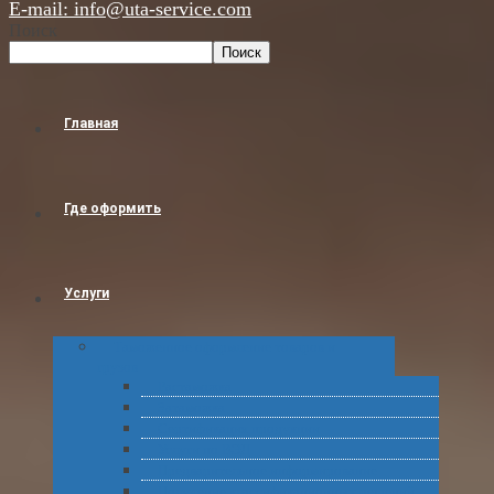
E-mail: info@uta-service.com
Поиск
Поиск
Главная
Где оформить
Услуги
Таможенное оформление товаров и
грузов
Растаможка
Затаможка
Сертификация продукции
Услуги по ВЭД
Предварительное информирование
Получение классификационных решений