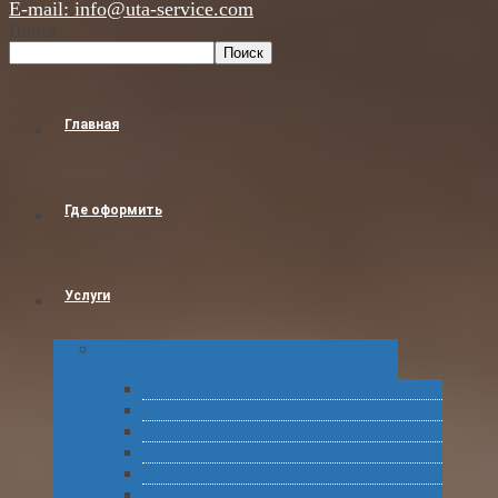
E-mail: info@uta-service.com
Поиск
Поиск
Главная
Где оформить
Услуги
Таможенное оформление товаров и
грузов
Растаможка
Затаможка
Сертификация продукции
Услуги по ВЭД
Предварительное информирование
Получение классификационных решений