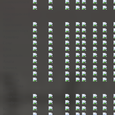
Новошахтинск
Гуково
Краснодарский
край
Краснодар
Новороссийск
Армавир
Сочи
Ейск
Кропоткин
Анапа
Крымск
Лабинск
Тихорецк
Республика
Крым
Севастополь
Симферополь
Керчь
Феодосия