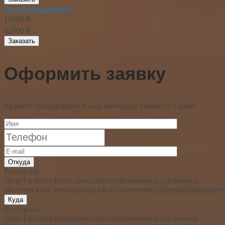
Растаможка мебели
12000 ₽
12000 ₽
Заказать
Оформить заявку
Укажите направление и наш менеджер свяжется с вами
Откуда
Ростов-на-
Дону
Таганрог
Волгодонск
Шахты
Новочеркасск
Каменск-
Шахтинский
Семикаракорск
Константиновск
Донецк
Новошахти
Куда
Ростов-на-
Дону
Таганрог
Волгодонск
Шахты
Новочеркасск
Каменск-