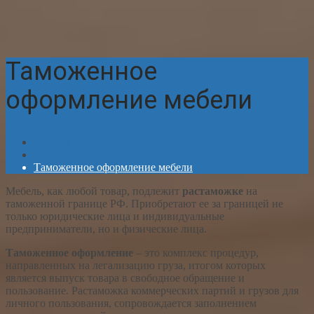
Таможенное
оформление мебели
Главная
Таможенное оформление мебели
Мебель, как любой товар, подлежит
растаможке
на
таможенной границе РФ. Приобретают ее за границей не
только юридические лица и индивидуальные
предприниматели, но и физические лица.
Таможенное оформление
– это комплекс процедур,
направленных на легализацию груза, итогом которых
является выпуск товара в свободное обращение и
пользование. Растаможка коммерческих партий и грузов для
личного пользования, сопровождается заполнением