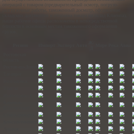
операций с товаром (предварительный осмотр, погрузо-
разгрузочные работы, таможенный досмотр, оформление
складских документов и отправка товара на склад Клиента),
наши рабочие офисы расположены в непосредственной
близости к основным местам таможенного оформления
грузов.
Ж/
Регион
Импорт
Экспорт
Авто
Море
Река
Авиа
Д
Ростовская
область
Ростов-на-Дону
Таганрог
Волгодонск
Шахты
Новочеркасск
Каменск-
Шахтинский
Семикаракорск
Константиновск
Донецк