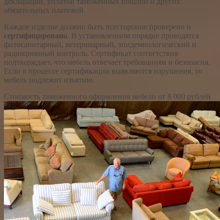
декларации, уплатой таможенных пошлин и других
обязательных платежей.
Каждое изделие должно быть всесторонне проверено и
сертифицировано
. В установленном порядке проводятся
фитосанитарный, ветеринарный, эпидемиологический и
радиационный контроль. Сертификат соответствия
подтверждает, что мебель отвечает требованиям и безопасна.
Если в процессе сертификации выявляются нарушения, то
мебель подлежит изъятию.
Стоимость таможенного оформления мебели
от 8 000 рублей