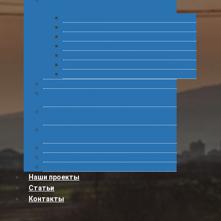
Таможенное оформление товаров и
грузов
Растаможка
Затаможка
Сертификация продукции
Услуги по ВЭД
Предварительное информирование
Получение классификационных решений
Подготовка статистических форм
Экспорт в Абхазию из России
Консультирование по таможенному
оформлению грузов
Комплексное обслуживание при получении
грузов
Сертификация товара для таможенного
оформления
Получение классификационных решений
Международные перевозки
Обучение
Наши проекты
Статьи
Контакты