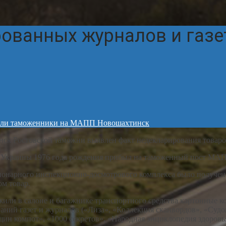
рованных журналов и газ
явили таможенники на МАПП Новошахтинск
 Ростовской таможни выявлен факт недекларирования товаро
краины 1976 года рождения прибыл на таможенный пост МАПП
ионарного инспекционно-досмотрового комплекса было получено
м товар.
жили в салоне и багажнике транспортного средства картонные к
аний газет и журналов («Лиза», «Коллекция сканвордов», «Судо
ин компот», «1000 секретов», «Народная энциклопедия здоровья