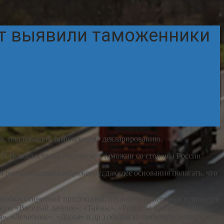
ет выявили таможенники
в, подлежащих таможенному декларированию.
 Новошахтинск Ростовской таможни со стороны России.
 рентгеновское изображение, дающее основания полагать, что
оробки с печатной продукцией. Мужчина намеривался провезти
ку», «Веселый дачник», «Тайны», «Рецепты на бис», «Моя
», «Лечебник», «Дарья» и др.) общим количеством более 3 000