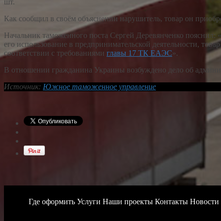
шт.
Как сообщил в своём объяснении нарушитель, товар он приобр
Начальник таможенного поста Сергей Деревянченко пояснил: 
его использование в предпринимательской деятельности, това
соответствии с требованиями
главы 17 ТК ЕАЭС
».
В отношении гражданина Украины возбуждено дело об админис
Источник:
Южное таможенное управление
Где оформить
Услуги
Наши проекты
Контакты
Новости