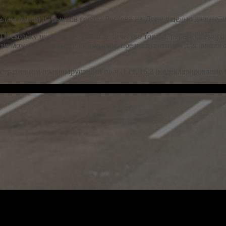
ел на одном из рынков города Ростова-на-Дону с целью дальней
«Поскольку предназначение и количество товара, перемещаемог
р не может быть отнесен к товарам, предназначенным для лично
тративном правонарушении по ч. 1 ст. 16.2 (недекларирование