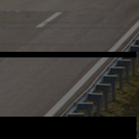
шей перепродажи.
о гражданином через таможенную границу ЕАЭС, предполагает
го пользования, и, подлежит таможенному декларированию в
 товаров, подлежащих таможенному декларированию).