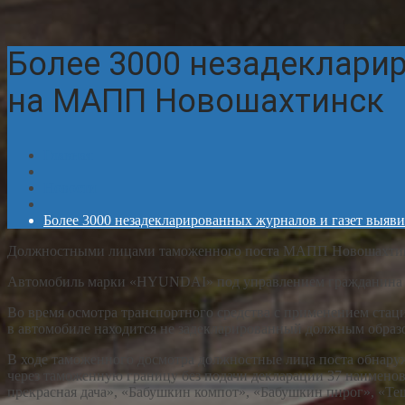
Более 3000 незадеклари
на МАПП Новошахтинск
Главная
Новости
Более 3000 незадекларированных журналов и газет вы
Должностными лицами таможенного поста МАПП Новошахтинск
Автомобиль марки «HYUNDAI» под управлением гражданина У
Во время осмотра транспортного средства с применением стац
в автомобиле находится не задекларированный должным образо
В ходе таможенного досмотра должностные лица поста обнару
через таможенную границу без подачи декларации 37 наименов
прекрасная дача», «Бабушкин компот», «Бабушкин пирог», «Тещ