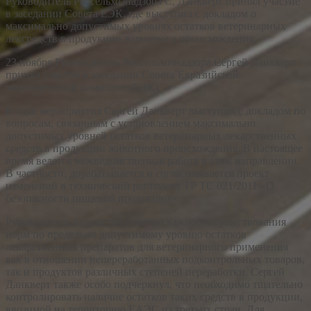
Руководитель Россельхознадзора С. Данкверт принял участие
в заседании Совета ЕЭК, где выступил с докладом о
максимально допустимых уровнях остатков ветеринарных
лексредств в продукции животного происхождения.
23 ноября Руководитель Россельхознадзора Сергей Данкверт
принял участие в заседании Совета Евразийской
экономической комиссии (ЕЭК).
В ходе мероприятия Сергей Данкверт выступил с докладом по
вопросам, связанным с установлением максимально
допустимых уровней остатков ветеринарных лекарственных
средств в продукции животного происхождения. В настоящее
время ведется межведомственная работа в этом направлении.
В частности, дорабатывается и согласовывается проект
изменений в технический регламент ТР ТС 021/2011 «О
безопасности пищевой продукции».
Руководитель ведомства отметил важность существования
норм по предельно допустимому уровню остатков
лекарственных препаратов для ветеринарного применения
как в отношении непереработанных подконтрольных товаров,
так и продуктов различных степеней переработки. Сергей
Данкверт также особо подчеркнул, что необходимо тщательно
контролировать наличие остатков таких средств в продукции,
ввозимой на территорию ЕАЭС из третьих стран. Для