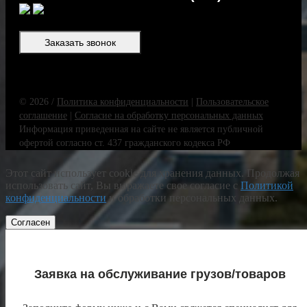
Заказать звонок
© 2026 /
Политика конфиденциальности
|
Пользовательское
соглашение
|
Согласие на обработку персональных данных
Информация приведенная на сайте не является публичной
офертой согласно ст. 437 гражданского кодекса РФ
Этот сайт использует cookie для хранения данных. Продолжая
использовать сайт, Вы выражаете свое согласие с
Политикой
конфиденциальности
и обработки персональных данных.
Согласен
Заявка на обслуживание грузов/товаров