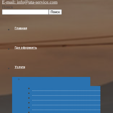
E-mail: info@uta-service.com
Поиск
Поиск
Главная
Где оформить
Услуги
Таможенное оформление товаров и
грузов
Растаможка
Затаможка
Сертификация продукции
Услуги по ВЭД
Предварительное информирование
Получение классификационных решений