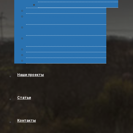
Подготовка статистических форм
Экспорт в Абхазию из России
Консультирование по таможенному
оформлению грузов
Комплексное обслуживание при получении
грузов
Сертификация товара для таможенного
оформления
Получение классификационных решений
Международные перевозки
Обучение
Наши проекты
Статьи
Контакты