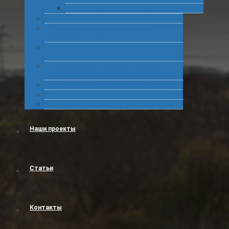
Подготовка статистических форм
Экспорт в Абхазию из России
Консультирование по таможенному
оформлению грузов
Комплексное обслуживание при получении
грузов
Сертификация товара для таможенного
оформления
Получение классификационных решений
Международные перевозки
Обучение
Наши проекты
Статьи
Контакты