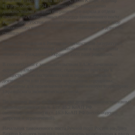
Печатное издание «Моя БОРЬБА, Main Kampf, Адольф
Гитлер» объемом 704 страницы было обнаружено
должностными лицами пограничного наряда и отдела
специальных таможенных процедур таможенного поста
Речной порт Ростов-на-Дону Ростовской таможни в ходе
таможенного контроля теплохода, прибывшего в донскую
столицу из Украины.
Книга, признанная в России экстремистской литературой,
находилась на настенной книжной полке в каюте члена
экипажа – гражданина Украины 2001 года рождения.
В соответствии с законодательством ЕАЭС печатные и
аудиовизуальные материалы, содержащие призывы к
осуществлению экстремистской и террористической
деятельности или публичное оправдание терроризма,
запрещены для перемещения через таможенную территорию
Евразийского экономического союза.
По данному факту возбуждено два дела об административных
правонарушениях по ч. 1 ст. 16.2 КоАП РФ
(недекларирование) и ст. 16.3 КоАП РФ (несоблюдение
запретов и ограничений).
Начальник таможенного поста Речной порт Ростов-на-Дону
Виктор Кирдеев пояснил, что перечень запрещенных к ввозу