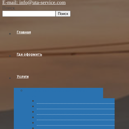
E-mail: info@uta-service.com
Поиск
Поиск
Главная
Где оформить
Услуги
Таможенное оформление товаров и
грузов
Растаможка
Затаможка
Сертификация продукции
Услуги по ВЭД
Предварительное информирование
Получение классификационных решений