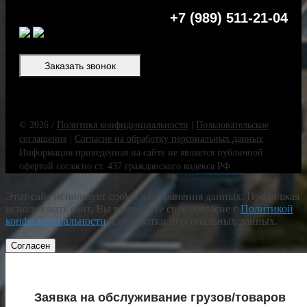
+7 (989) 511-21-04
Заказать звонок
© 2026 /
Политика конфиденциальности
|
Пользовательское
соглашение
|
Согласие на обработку персональных данных
Информация приведенная на сайте не является публичной
офертой согласно ст. 437 гражданского кодекса РФ
Этот сайт использует cookie для хранения данных. Продолжая
использовать сайт, Вы выражаете свое согласие с
Политикой
конфиденциальности
и обработки персональных данных.
Согласен
Заявка на обслуживание грузов/товаров