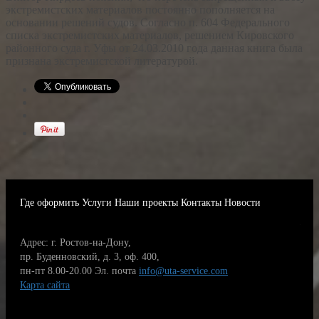
экстремистских материалов постоянно пополняется на
основании решений судов. Согласно п. 604 Федерального
списка экстремистских материалов, решением Кировского
районного суда г. Уфы от 24.03.2010 года данная книга была
признана экстремистской литературой.
Где оформить
Услуги
Наши проекты
Контакты
Новости
Адрес: г. Ростов-на-Дону,
пр. Буденновский, д. 3, оф. 400,
пн-пт 8.00-20.00
Эл. почта
info@uta-service.com
Карта сайта