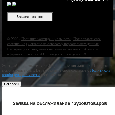
Заказать звонок
© 2026 /
Политика конфиденциальности
|
Пользовательское
соглашение
|
Согласие на обработку персональных данных
Информация приведенная на сайте не является публичной
офертой согласно ст. 437 гражданского кодекса РФ
Этот сайт использует cookie для хранения данных. Продолжая
использовать сайт, Вы выражаете свое согласие с
Политикой
конфиденциальности
и обработки персональных данных.
Согласен
Заявка на обслуживание грузов/товаров