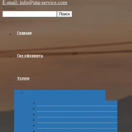
E-mail: info@uta-service.com
Поиск
Поиск
Главная
Где оформить
Услуги
Таможенное оформление товаров и
грузов
Растаможка
Затаможка
Сертификация продукции
Услуги по ВЭД
Предварительное информирование
Получение классификационных решений