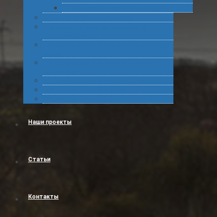
Подготовка статистических форм
Экспорт в Абхазию из России
Консультирование по таможенному
оформлению грузов
Комплексное обслуживание при получении
грузов
Сертификация товара для таможенного
оформления
Получение классификационных решений
Международные перевозки
Обучение
Наши проекты
Статьи
Контакты