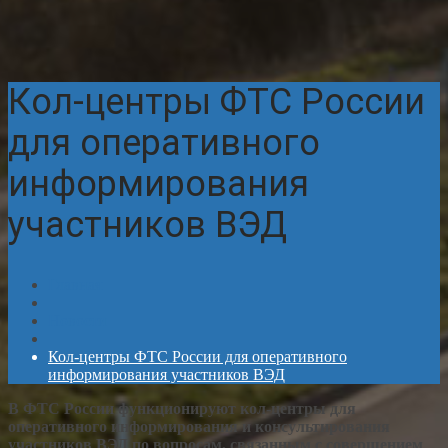
Кол-центры ФТС России
для оперативного
информирования
участников ВЭД
Главная
Новости
Кол-центры ФТС России для оперативного
информирования участников ВЭД
В ФТС России функционируют кол-центры для
оперативного информирования и консультирования
участников ВЭД по вопросам, связанным с совершением