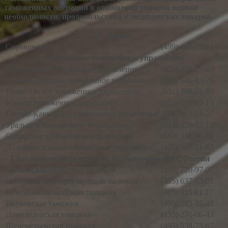
таможенных операций в отношении товаров первой
необходимости, продовольствия и медицинских товаров.
ФТС России
Справочная ФТС России
(499) 449-77-71
Региональные таможенные управления
Центральное таможенное управление
(903) 208-27-69
Северо-Западное таможенное управление
(812) 640-83-76
Приволжское таможенное управление
(831) 296-02-85
Южное таможенное управление
(863) 250-93-15
Северо-Кавказское таможенное управление
(87922) 9-54-37
Уральское таможенное управление
(343) 359-52-11
Сибирское таможенное управление
(383) 319-90-91
Дальневосточное таможенное управление
(423) 265-11-83
Таможни, непосредственно подчиненные ФТС России
Московская областная таможня
(499) 720-97-97
Центральная энергетическая таможня
(495) 637-45-01
Центральная акцизная таможня
(495) 915 81 27
Внуковская таможня
(495) 285-65-48
Домодедовская таможня
(495) 276-06-43
Шереметьевская таможня
(495) 538-73-67