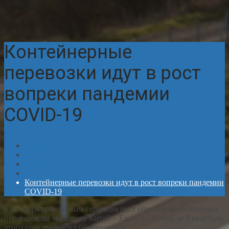
Контейнерные
перевозки идут в рост
вопреки пандемии
COVID-19
Главная
Новости
Контейнерные перевозки идут в рост вопреки пандемии
COVID-19
Благодаря транзитным сервисам рост объемов контейнерных
перевозок по маршруту Китай – Европа – Китай за 3 квартала
этого года превысил 60 процентов.