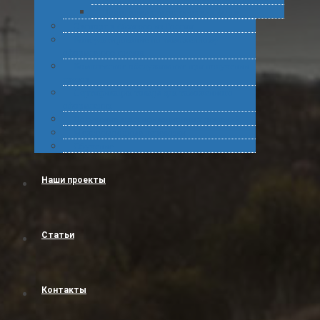
Подготовка статистических форм
Экспорт в Абхазию из России
Консультирование по таможенному
оформлению грузов
Комплексное обслуживание при получении
грузов
Сертификация товара для таможенного
оформления
Получение классификационных решений
Международные перевозки
Обучение
Наши проекты
Статьи
Контакты