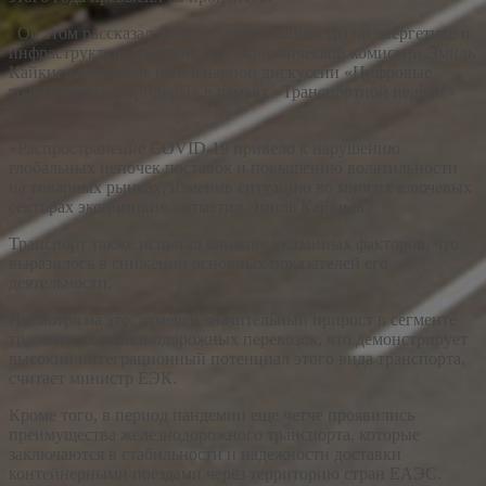
Об этом рассказал член Коллегии (министр) по энергетике и
инфраструктуре Евразийской экономической комиссии Эмиль
Кайкиев, выступая на пленарной дискуссии «Цифровые
транспортные коридоры» в рамках «Транспортной недели -
2020».
«Распространение COVID-19 привело к нарушению
глобальных цепочек поставок и повышению волатильности
на товарных рынках, изменив ситуацию во многих ключевых
секторах экономики» - отметил Эмиль Кайкиев.
Транспорт также испытал влияние указанных факторов, что
выразилось в снижении основных показателей его
деятельности.
Несмотря на это, отмечен значительный прирост в сегменте
транзитных железнодорожных перевозок, что демонстрирует
высокий интеграционный потенциал этого вида транспорта,
считает министр ЕЭК.
Кроме того, в период пандемии еще четче проявились
преимущества железнодорожного транспорта, которые
заключаются в стабильности и надежности доставки
контейнерными поездами через территорию стран ЕАЭС.