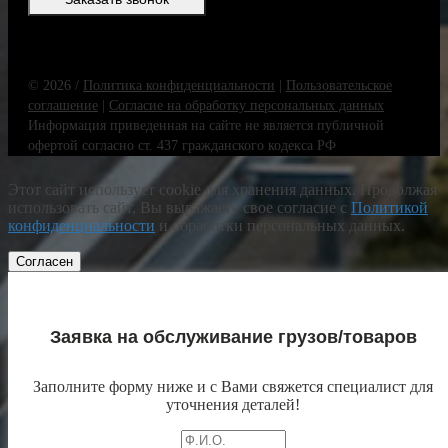
© 2026 /
Политика конфиденциальности
|
Пользовательское
соглашение
|
Согласие на обработку персональных данных
Информация приведенная на сайте не является публичной
офертой согласно ст. 437 гражданского кодекса РФ
Этот сайт использует cookie для хранения данных. Продолжая
использовать сайт, Вы выражаете свое согласие с
Политикой
конфиденциальности
и обработки персональных данных.
Согласен
Заявка на обслуживание грузов/товаров
Заполните форму ниже и с Вами свяжется специалист для
уточнения деталей!