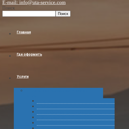
E-mail: info@uta-service.com
Поиск
Поиск
Главная
Где оформить
Услуги
Таможенное оформление товаров и
грузов
Растаможка
Затаможка
Сертификация продукции
Услуги по ВЭД
Предварительное информирование
Получение классификационных решений