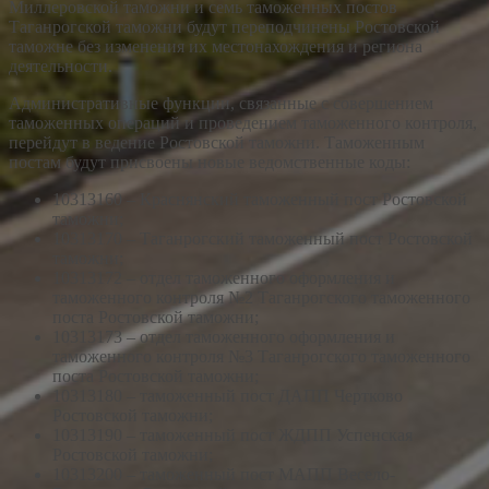
Миллеровской таможни и семь таможенных постов
Таганрогской таможни будут переподчинены Ростовской
таможне без изменения их местонахождения и региона
деятельности.
Административные функции, связанные с совершением
таможенных операций и проведением таможенного контроля,
перейдут в ведение Ростовской таможни. Таможенным
постам будут присвоены новые ведомственные коды:
10313160 – Краснянский таможенный пост Ростовской
таможни;
10313170 – Таганрогский таможенный пост Ростовской
таможни;
10313172 – отдел таможенного оформления и
таможенного контроля №2 Таганрогского таможенного
поста Ростовской таможни;
10313173 – отдел таможенного оформления и
таможенного контроля №3 Таганрогского таможенного
поста Ростовской таможни;
10313180 – таможенный пост ДАПП Чертково
Ростовской таможни;
10313190 – таможенный пост ЖДПП Успенская
Ростовской таможни;
10313200 – таможенный пост МАПП Весело-