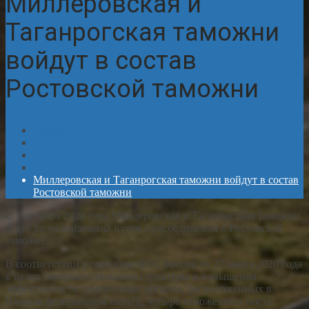
Миллеровская и
Таганрогская таможни
войдут в состав
Ростовской таможни
Главная
Новости
Миллеровская и Таганрогская таможни войдут в состав
Ростовской таможни
С 1 октября 2020 года Миллеровская и Таганрогская таможни
будут реорганизованы путём присоединения к Ростовской
таможне.
В соответствии с приказом ФТС России от 27 марта 2020 года
в целях совершенствования структуры и повышения
эффективности таможенных органов, расположенных в
Южном федеральном округе, четыре таможенных поста