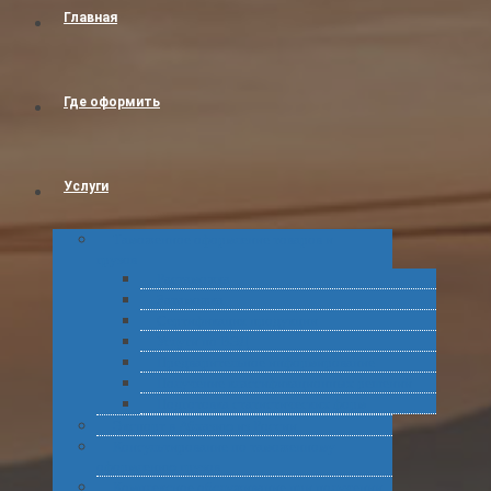
Главная
Где оформить
Услуги
Таможенное оформление товаров и
грузов
Растаможка
Затаможка
Сертификация продукции
Услуги по ВЭД
Предварительное информирование
Получение классификационных решений
Подготовка статистических форм
Экспорт в Абхазию из России
Консультирование по таможенному
оформлению грузов
Комплексное обслуживание при получении