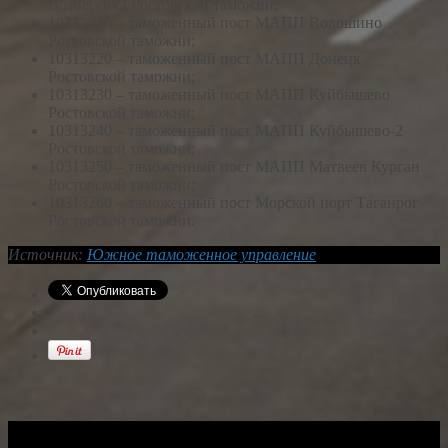
Вознесенка Ростовской таможни;
10313210 – таможенный пост МАПП Волошино
Ростовской таможни;
10313220 – таможенный пост МАПП Донецк
Ростовской таможни;
10313230 – таможенный пост МАПП Куйбышево
Ростовской таможни;
10313240 – таможенный пост МАПП Куйбышево-2
Ростовской таможни;
10313250 – таможенный пост МАПП Матвеев Курган
Ростовской таможни;
10313260 – таможенный пост Морской порт Таганрог
Ростовской таможни.
Источник:
Южное таможенное управление