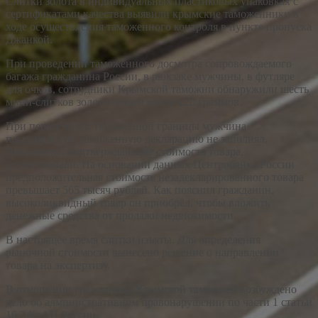
Слитки золота в индивидуальных пластиковых упаковках с
сертификатами качества выявили крымские таможенники в
ходе осуществления таможенного контроля в пункте пропуска
Джанкой.
При проведении таможенного досмотра сопровождаемого
багажа гражданина России, в рюкзаке мужчины, в футляре
для очков, сотрудники Крымской таможни обнаружили шесть
мини-слитков золота общим весом 120 граммов.
При пересечении таможенной границы мужчина
пассажирскую таможенную декларацию не заполнял.
Документы, подтверждающие стоимость товара,
отсутствовали. На основании данных Центробанка России
предположительная стоимость незадекларированного товара
превышает 565 тысяч рублей. Как пояснил гражданин,
высоколиквидный товар он приобрёл, чтобы вложить
денежные средства от продажи недвижимости.
В настоящее время слитки изъяты. Для определения
рыночной стоимости вынесено решение о направлении
товара на экспертизу.
В отношении гражданина Крымской таможней возбуждено
дело об административном правонарушении по части 1 статьи
16.2 КоАП России.