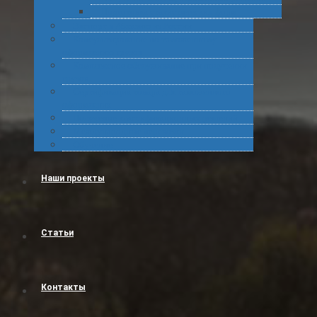
Подготовка статистических форм
Экспорт в Абхазию из России
Консультирование по таможенному
оформлению грузов
Комплексное обслуживание при получении
грузов
Сертификация товара для таможенного
оформления
Получение классификационных решений
Международные перевозки
Обучение
Наши проекты
Статьи
Контакты