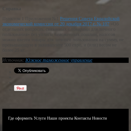
Справка
Пунктом 1 Приложения №1
Решения Совета Евразийской
экономической комиссии от 20 декабря 2017 г. № 107
«Об
отдельных вопросах, связанных с товарами для личного
пользования» без уплаты таможенных пошлин, налогов
можно ввезти товары для личного пользования на сумму, не
превышающую в эквиваленте 500 евро, и (или) весом не
более 25 кг.
Источник:
Южное таможенное управление
Где оформить
Услуги
Наши проекты
Контакты
Новости