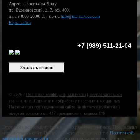
Адрес: г. Ростов-на-Дону,
пр. Буденновский, д. 3, оф. 400,
пн-пт 8.00-20.00
Эл. почта
info@uta-service.com
Карта сайта
+7 (989) 511-21-04
Заказать звонок
© 2026 /
Политика конфиденциальности
|
Пользовательское
соглашение
|
Согласие на обработку персональных данных
Информация приведенная на сайте не является публичной
офертой согласно ст. 437 гражданского кодекса РФ
Этот сайт использует cookie для хранения данных. Продолжая
использовать сайт, Вы выражаете свое согласие с
Политикой
конфиденциальности
и обработки персональных данных.