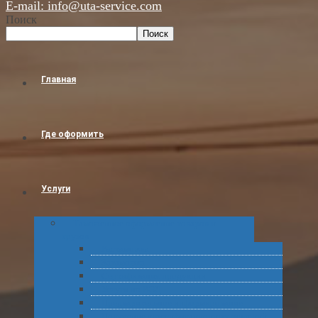
E-mail: info@uta-service.com
Поиск
Поиск
Главная
Где оформить
Услуги
Таможенное оформление товаров и
грузов
Растаможка
Затаможка
Сертификация продукции
Услуги по ВЭД
Предварительное информирование
Получение классификационных решений