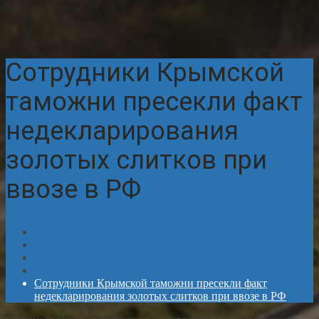
Сотрудники Крымской
таможни пресекли факт
недекларирования
золотых слитков при
ввозе в РФ
Главная
Новости
Сотрудники Крымской таможни пресекли факт
недекларирования золотых слитков при ввозе в РФ