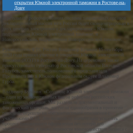
открытия Южной электронной таможни в Ростове-на-
Дону
В результате реформирования системы таможенных органов
декларационный массив юга России будет сконцентрирован в
двух центрах электронного декларирования – Южном,
подчиненном Южной электронной таможне, и
Новороссийском, подчиненном Новороссийской таможне.
Руководитель ФТС России Владимир Булавин 15 сентября
2020 года принял участие в открытии Южной электронной
таможни (ЮЭТ) в Ростове-на-Дону. На церемонии также
присутствовали губернатор Ростовской области Василий
Голубев, заместитель полномочного представителя
Президента РФ в Южном федеральном округе Владимир
Гурба.
Владимир Булавин: «Создание Южной электронной таможни
– один из заключительных шагов реформы российских
таможенных органов. Мы разделили документальный и
фактический контроль, достигли единообразия в принятии
решений, перешли на «бесконтактные» отношения с
участниками ВЭД. Это позволило значительно ускорить
процесс таможенного оформления без потери его
эффективности, а также перевести взаимодействие бизнеса с