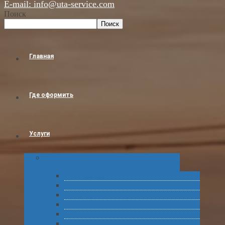
E-mail: info@uta-service.com
Поиск
Поиск
Главная
Где оформить
Услуги
Таможенное оформление товаров и
грузов
Растаможка
Затаможка
Сертификация продукции
Услуги по ВЭД
Предварительное информирование
Получение классификационных решений