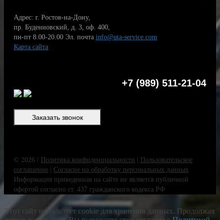
Адрес: г. Ростов-на-Дону,
пр. Буденновский, д. 3, оф. 400,
пн-пт 8.00-20.00
Эл. почта
info@uta-service.com
Карта сайта
+7 (989) 511-21-04
Заказать звонок
© 2026 /
Политика конфиденциальности
|
Пользовательское
соглашение
|
Согласие на обработку персональных данных
Информация приведенная на сайте не является публичной
офертой согласно ст. 437 гражданского кодекса РФ
Этот сайт использует cookie для хранения данных. Продолжая
использовать сайт, Вы выражаете свое согласие с
Политикой