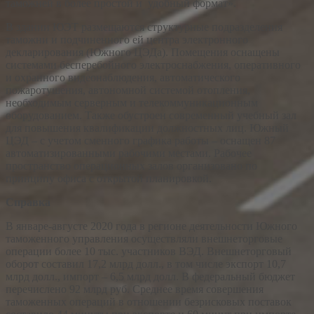
таможней в более простой и удобный формат».
В здании ЮЭТ размещаются структурные подразделения
таможни и подчиненного ей центра электронного
декларирования (Южного ЦЭДа). Помещения оснащены
системами бесперебойного электроснабжения, оперативного
и охранного видеонаблюдения, автоматического
пожаротушения, автономной системой отопления,
необходимым серверным и телекоммуникационным
оборудованием. Также обустроен современный учебный зал
для повышения квалификации должностных лиц. Южный
ЦЭД – с учетом сменного графика работы – оснащен 87
автоматизированными рабочими местами. Рабочее
пространство операционных залов организовано по
принципу офиса с открытой планировкой.
Справка
В январе-августе 2020 года в регионе деятельности Южного
таможенного управления осуществляли внешнеторговые
операции более 10 тыс. участников ВЭД. Внешнеторговый
оборот составил 17,2 млрд долл., в том числе экспорт 10,7
млрд долл., импорт – 6,5 млрд долл. В федеральный бюджет
перечислено 92 млрд руб. Среднее время совершения
таможенных операций в отношении безрисковых поставок