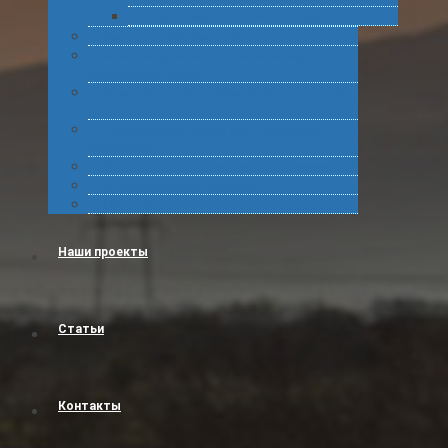
Подготовка статистических форм
Экспорт в Абхазию из России
Консультирование по таможенному
оформлению грузов
Комплексное обслуживание при получении
грузов
Сертификация товара для таможенного
оформления
Получение классификационных решений
Международные перевозки
Обучение
Наши проекты
Статьи
Контакты