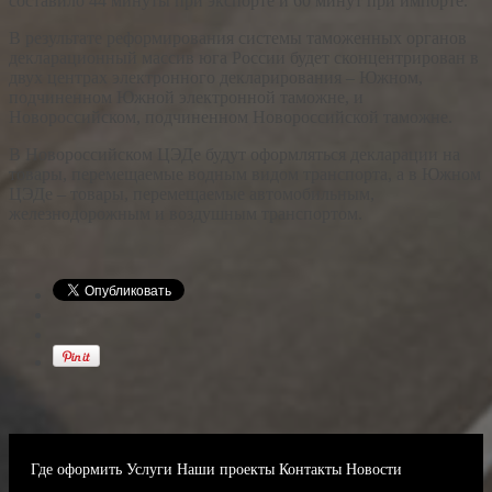
составило 44 минуты при экспорте и 60 минут при импорте.
В результате реформирования системы таможенных органов
декларационный массив юга России будет сконцентрирован в
двух центрах электронного декларирования – Южном,
подчиненном Южной электронной таможне, и
Новороссийском, подчиненном Новороссийской таможне.
В Новороссийском ЦЭДе будут оформляться декларации на
товары, перемещаемые водным видом транспорта, а в Южном
ЦЭДе – товары, перемещаемые автомобильным,
железнодорожным и воздушным транспортом.
Где оформить
Услуги
Наши проекты
Контакты
Новости