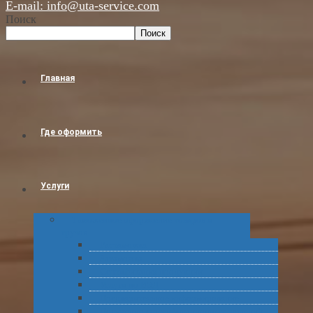
E-mail: info@uta-service.com
Поиск
Поиск
Главная
Где оформить
Услуги
Таможенное оформление товаров и
грузов
Растаможка
Затаможка
Сертификация продукции
Услуги по ВЭД
Предварительное информирование
Получение классификационных решений