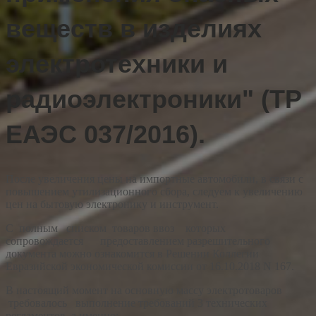
веществ в изделиях
электротехники и
радиоэлектроники" (ТР
ЕАЭС 037/2016).
После увеличения цены на импортные автомобили, в связи с
повышением утилизационного сбора, следуем к увеличению
цен на бытовую электронику и инструмент.
С полным списком товаров ввоз которых
сопровождается предоставлением разрешительного
документа можно ознакомится в Решении Коллегии
Евразийской экономической комиссии от 16.10.2018 N 167.
В настоящий момент на основную массу электротоваров
требовалось выполнение требований 3 технических
регламентов, а именно: