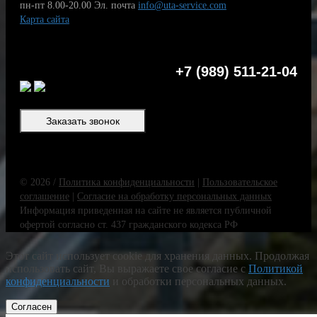
пн-пт 8.00-20.00
Эл. почта
info@uta-service.com
Карта сайта
+7 (989) 511-21-04
Заказать звонок
© 2026 /
Политика конфиденциальности
|
Пользовательское
соглашение
|
Согласие на обработку персональных данных
Информация приведенная на сайте не является публичной
офертой согласно ст. 437 гражданского кодекса РФ
Этот сайт использует cookie для хранения данных. Продолжая
использовать сайт, Вы выражаете свое согласие с
Политикой
конфиденциальности
и обработки персональных данных.
Согласен