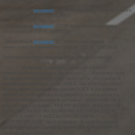
- Технический
регламент
ТС "О безопасности низковольтного
оборудования" (ТР ТС 004/2011);
- Технический
регламент
ТС "О безопасности машин и
оборудования" (ТР ТС 010/2011);
- Технический
регламент
ТС "Электромагнитная
совместимость технических средств" (ТР ТС 020/2011).
Этот список теперь увеличивается уже до 4 позиций.
Вызывает искреннее удивление порядок
утверждения технических регламентов. Например, если
организация импортирует высоковольтное оборудование, с
напряжением питания более 1000 В, оно в лучшем случае
будет сертифицировано по системе ГОСТ Р, а в худшем
вообще не потребуется его проверка на безопасность т.к.
единственный технический регламент, затрагивающий эту
область регулирования - ТЕХНИЧЕСКИЙ РЕГЛАМЕНТ
ЕВРАЗИЙСКОГО ЭКОНОМИЧЕСКОГО СОЮЗА "О
БЕЗОПАСНОСТИ ВЫСОКОВОЛЬТНОГО
ОБОРУДОВАНИЯ" так и не принят. Данная продукция
предположительно является безопасной и не способной
нанести вред изначально.