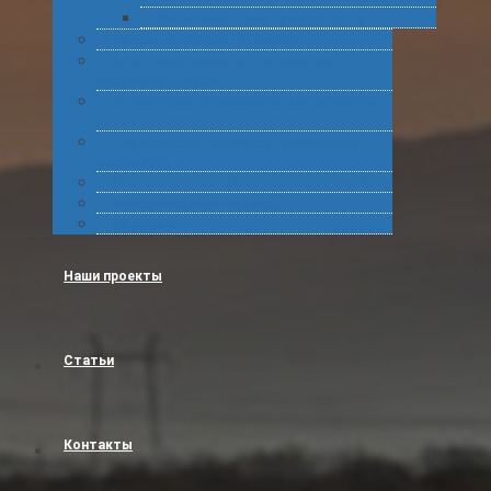
Подготовка статистических форм
Экспорт в Абхазию из России
Консультирование по таможенному
оформлению грузов
Комплексное обслуживание при получении
грузов
Сертификация товара для таможенного
оформления
Получение классификационных решений
Международные перевозки
Обучение
Наши проекты
Статьи
Контакты