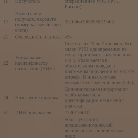
16
Получатель
операционное УФК (ФТС
России)
Номер счета
получателя средств
17
03100643000000019502
(номер казначейского
счета)
21
Очередность платежа
«5»
Состоит из 20 ли 25 знаков. Все
знаки УИН одновременно не
могут принимать значение ноль
Уникальный
(«0»). Указывается в
22
идентификатор
обязательном порядке в
начисления (УИН)
платежном поручении на уплату
штрафа. В иных случаях
указывается значение ноль («0»).
Дополнительная информация,
необходимая для
24
Назначение платежа
идентификации назначения
платежа
61
ИНН получателя
7730176610
«06» - участник
внешнеэкономической
деятельности - юридическое
лицо;