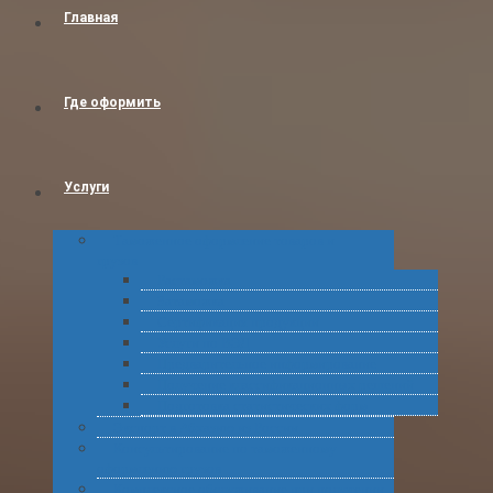
Главная
Где оформить
Услуги
Таможенное оформление товаров и
грузов
Растаможка
Затаможка
Сертификация продукции
Услуги по ВЭД
Предварительное информирование
Получение классификационных решений
Подготовка статистических форм
Экспорт в Абхазию из России
Консультирование по таможенному
оформлению грузов
Комплексное обслуживание при получении