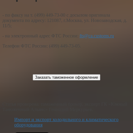
- по факсу на т. (499) 449-73-00 с досылом оригинала
документа по адресу: 121087, г.Москва, ул. Новозаводская, д.
11/5;
- на электронный адрес ФТС России:
fts@ca.customs.ru
.
Телефон ФТС России: (499) 449-73-05.
Заказать таможенное оформление
Статья проверена: таможенный брокер, эксперт ГК «Южный
Таможенный Альянс» Геннадий Меркурьев.
Импорт и экспорт холодильного и климатического
оборудования