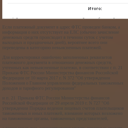
Если платежный документ в адрес ФТС проведен банком, а
информация о них отсутствует на ЕЛС (обычно зачисление
денежных средств происходит в течении суток с учетом
выходных и праздничных дней), вероятнее всего они
переведены в категорию невыясненных платежей.
Для корректировки ошибочно заполненных реквизитов
платежного документа в отношении денежных средств,
учтенных как невыясненные платежи, в соответствии с п. 21
Приказа ФТС России Министерства финансов Российской
Федерации от 10 марта 2017 г. N 372 "Об утверждении
Положения о Главном управлении федеральных таможенных
доходов и тарифного регулирования"
и п. 21 Приказа ФТС России Министерства финансов
Российской Федерации от 29 апреля 2019 г. N 727 "Об
утверждении Порядка ведения лицевых счетов плательщиков
таможенных и иных платежей, взимание которых возложено
на таможенные органы, таможенных представителей,