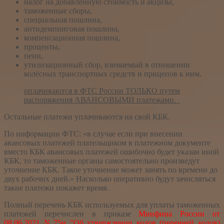
налог на добавленную стоимость и акцизы,
таможенные сборы,
специальная пошлина,
антидемпинговая пошлина,
компенсационная пошлина,
проценты,
пени,
утилизационный сбор, взимаемый в отношении
колёсных транспортных средств и прицепов к ним,
оплачиваются в ФТС России ТОЛЬКО путем
распоряжения АВАНСОВЫМИ платежами.
Остальные платежи уплачиваются на свой КБК.
По информации ФТС: «в случае если при внесении
авансовых платежей плательщиком в платежном документе
вместо КБК авансовых платежей ошибочно будет указан иной
КБК, то таможенные органы самостоятельно произведут
уточнение КБК. Такое уточнение может занять по времени до
двух рабочих дней.» Насколько оперативно будут зачисляться
такие платежи покажет время.
Полный перечень КБК используемых для уплаты таможенных
платежей перечислен в приказе
Минфина России
от
08.06.2021 N 75н "Об утверждении кодов (перечней кодов)