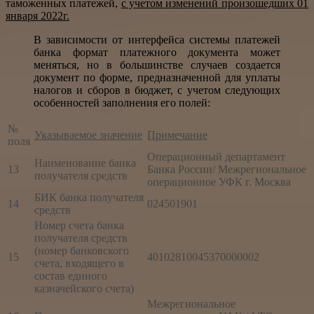
таможенных платежей,
с учетом изменений произошедших 01
января 2022г.
В зависимости от интерфейса системы платежей
банка формат платежного документа может
меняться, но в большинстве случаев создается
документ по форме, предназначенной для уплаты
налогов и сборов в бюджет, с учетом следующих
особенностей заполнения его полей:
№
Указываемое значение
Примечание
поля
Операционный департамент
Наименование банка
13
Банка России/ Межрегиональное
получателя средств
операционное УФК г. Москва
БИК банка получателя
14
024501901
средств
Номер счета банка
получателя средств
(номер банковского
15
40102810045370000002
счета, входящего в
состав единого
казначейского счета)
Межрегиональное