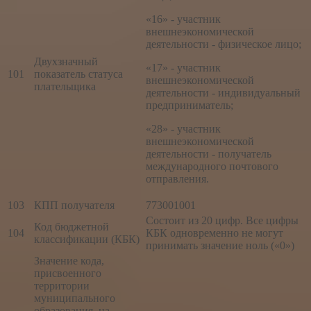
«16» - участник
внешнеэкономической
деятельности - физическое лицо;
Двухзначный
«17» - участник
101
показатель статуса
внешнеэкономической
плательщика
деятельности - индивидуальный
предприниматель;
«28» - участник
внешнеэкономической
деятельности - получатель
международного почтового
отправления.
103
КПП получателя
773001001
Состоит из 20 цифр. Все цифры
Код бюджетной
104
КБК одновременно не могут
классификации (КБК)
принимать значение ноль («0»)
Значение кода,
присвоенного
территории
муниципального
образования, на