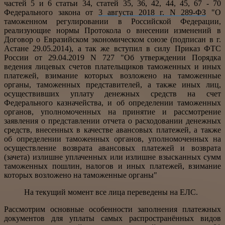
частей 5 и 6 статьи 34, статей 35, 36, 42, 44, 45, 67 - 70
Федерального закона от
3 августа 2018 г. N 289-ФЗ
"О
таможенном регулировании в Российской Федерации,
реализующие нормы Протокола о внесении изменений в
Договор о Евразийском экономическом союзе (подписан в г.
Астане 29.05.2014), а так же вступил в силу Приказ ФТС
России от 29.04.2019 N 727 "Об утверждении Порядка
ведения лицевых счетов плательщиков таможенных и иных
платежей, взимание которых возложено на таможенные
органы, таможенных представителей, а также иных лиц,
осуществивших уплату денежных средств на счет
Федерального казначейства, и об определении таможенных
органов, уполномоченных на принятие и рассмотрение
заявления
о представлении отчета о расходовании денежных
средств, внесенных в качестве авансовых платежей, а также
об определении таможенных органов, уполномоченных на
осуществление возврата авансовых платежей и возврата
(зачета) излишне уплаченных или излишне взысканных сумм
таможенных пошлин, налогов и иных платежей, взимание
которых возложено на таможенные органы"
На текущий момент все лица переведены на ЕЛС.
Рассмотрим основные особенности заполнения платежных
документов для уплаты самых распространённых видов