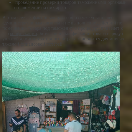
проведение проверки товаров таможенными органами
и наложение на них ареста.
В этом случае, факт незаконного ввоза уже установлен
административным органом и не выполнение действий по
помещению товара под таможенную процедуру приведет к
его
конфискации
. Безусловно, конфискация товара наряду с
уплатой административного штрафа становится для многих
тяжелой финансовой потерей.