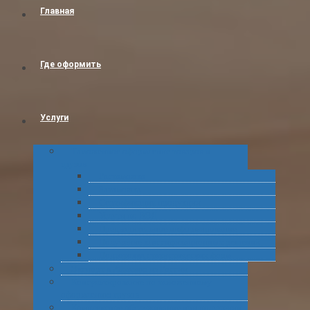
Главная
Где оформить
Услуги
Таможенное оформление товаров и
грузов
Растаможка
Затаможка
Сертификация продукции
Услуги по ВЭД
Предварительное информирование
Получение классификационных решений
Подготовка статистических форм
Экспорт в Абхазию из России
Консультирование по таможенному
оформлению грузов
Комплексное обслуживание при получении