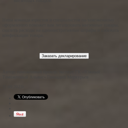
ввезённых товаров.
Наша команда юристов и специалистов по таможенному
оформлению поможет вам легализовать ввезенные товары,
снизить расходы на административные штрафы и избежать
конфискации товара.
Заказать декларирование
Автор: таможенный брокер, эксперт ГК «Южный
Таможенный Альянс» Геннадий Меркурьев
11.09.2023г.