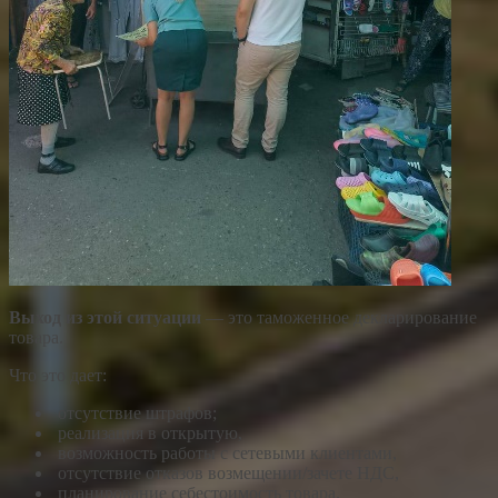
Выход из этой ситуации
— это таможенное декларирование
товара.
Что это дает:
отсутствие штрафов;
реализация в открытую,
возможность работы с сетевыми клиентами,
отсутствие отказов возмещении/зачете НДС,
планирование себестоимость товара.