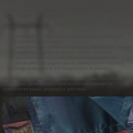
ответить на этот вопрос.
Предыстория возникновения вопросов к статусу ввезенных
товаров может быть различная.
Например:
иностранный продавец отправил товар прибегнув к
услугам карго доставки,
коммерческую партию отправили на физическое лицо и
таможенный орган не обратил на нее внимания,
вы закупили товар у российского поставщика, не
осуществив предварительную проверку его статуса и
позже выяснилось, что товар ввезен незаконно.
Это первая группа обстоятельств
, она характерна тем, что
дальнейшее развитие ситуации полностью зависит от
грамотности ваших решений и действий.