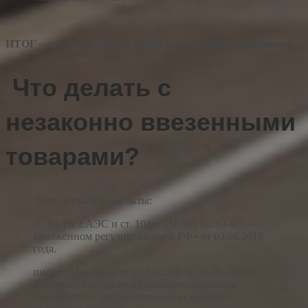
ИТОГ – это возможность иметь будущее вашему бизнесу!
Что делать с
незаконно ввезенными
товарами?
Есть нормативные акты:
ст. 86 ТК ЕАЭС и ст. 104 и 318 ФЗ №289-ФЗ «О
таможенном регулировании в РФ» от 03.08.2018
года.
письмо Минфина от 01.04.2020 № 03-09-19/25872,
в котором содержатся разъяснения порядка
таможенного декларирования незаконно