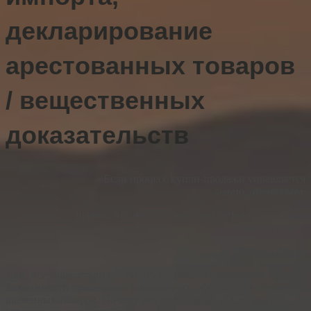
декларирование
арестованных товаров
/ вещественных
доказательств
«Если процесс купли-продажи управляется
законодательством,
первое, что покупается и продается, — это сами
законодатели.»
Патрик О’Рурк
Нам, все чаще, стали поступать вопросы от партнеров, о
возможности проведения таможенного оформления незаконно
ввезенных товаров. Почему это важно делать? Постараюсь