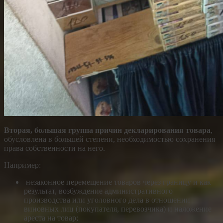
Вторая, большая группа причин декларирования товара
,
обусловлена в большей степени, необходимостью сохранения
права собственности на него.
Например:
незаконное перемещение товаров через границу и как
результат, возбуждение административного
производства или уголовного дела в отношении
виновных лиц (покупателя, перевозчика) и наложение
ареста на товар;