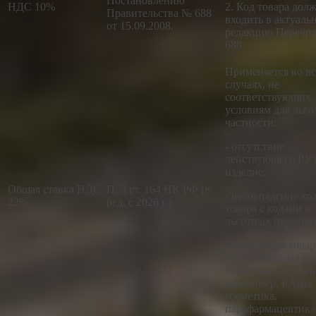
Постановлению
НДС 10%
2. Код товара дол
Правительства № 688
входить в актуаль
от 15.09.2008.
редакцию Перечн
688.
Применяется во вс
случаях, не
соответствующих
условиям для льгот
частности:
- отсутствие
действующего РУ 
изделие;
Общая ставка НДС
П. 3 ст. 164 НК РФ (в
- несовпадение ко
22%
ред. с 2026 г.).
товара с кодами в
льготных перечнях
- реализация товар
не включенных в
указанные перечн
(например, БАДы,
косметика,
парафармацевтика