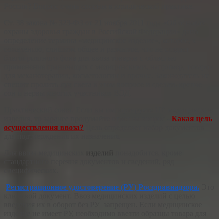
России? Вопрос очень спорны в юридической практике.
Ст. 38 закона № 323-ФЗ от 21 ноября 2011 года «Об основах
охраны здоровья граждан в Российской Федерации» дано
определение термина «медицинское изделие», которое, к
сожалению, слишком общее и размытое, что не создает
благоприятного фона для ввоза товаров с областью
применения граничащих с медицинскими, например, товаров
для механотерапии, косметологии и прочие. Законодатель не
спешит пролить луч света в этом вопросе и сделать крепче
сон и нервы многих участников ВЭД.
Практический совет. Если вы импортируете НЕ медицинские
изделия, то заранее продумайте ответ на вопрос -
Какая цель
осуществления ввоза?
Цель определяет набор документов
для подтверждения их назначения.
Для ввоза медицинских
изделий
понадобится, кроме
стандартного перечня документов и сведений, ряд
специфических.
Регистрационное удостоверение (РУ) Росздравнадзора.
Это
ключевой документ. Ввоз медицинских изделий с целью
введения их в оборот без РУ запрещен. Если медицинское
изделие не имеет РУ, необходимо ввезти образцы товара для