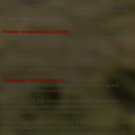
медицинских товаров зависит от строгого соблюдения двух
ключевых условий: наличия действующего регистрационного
удостоверения и точного соответствия кода товара
актуальным правительственным перечням.
Импорт медицинских изделий
— деятельность, сопряженная
с повышенной правовой ответственностью. Обеспечение
безопасности и качества продукции напрямую связано с
защитой здоровья граждан, что обуславливает наличие
строгих норм уголовного и административного
законодательства. Нарушения в этой сфере влекут
значительные штрафы, приостановку деятельности и
уголовное преследование.
Уголовная ответственность.
Наиболее тяжкие
правонарушения в сфере оборота медицинских изделий
регулируются Уголовным кодексом РФ.
Статья 238.1 УК РФ
«Обращение фальсифицированных,
недоброкачественных и незарегистрированных
лекарственных средств, медицинских изделий...».
Предусматривает ответственность за производство, сбыт или
ввоз контрафактной, некачественной или
незарегистрированной продукции. Санкции ужесточаются