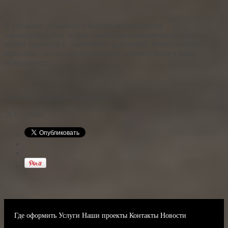
В условиях сложного и быстро меняющегося
законодательства любая ошибка или неосмотрительность
может привести к плачевному результату. Консультация с
юристом - это не статья расходов, а инвестиция в вашу
безопасность.
Эксперт Геннадий Меркурьев
20.01.2026г.
Где оформить
Услуги
Наши проекты
Контакты
Новости