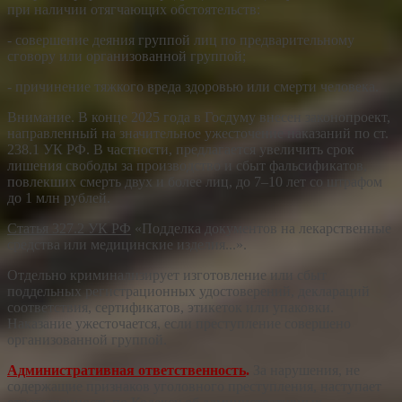
при наличии отягчающих обстоятельств:
- совершение деяния группой лиц по предварительному
сговору или организованной группой;
- причинение тяжкого вреда здоровью или смерти человека.
Внимание. В конце 2025 года в Госдуму внесен законопроект,
направленный на значительное ужесточение наказаний по ст.
238.1 УК РФ. В частности, предлагается увеличить срок
лишения свободы за производство и сбыт фальсификатов,
повлекших смерть двух и более лиц, до 7–10 лет со штрафом
до 1 млн рублей.
Статья 327.2 УК РФ
«Подделка документов на лекарственные
средства или медицинские изделия...».
Отдельно криминализирует изготовление или сбыт
поддельных регистрационных удостоверений, деклараций
соответствия, сертификатов, этикеток или упаковки.
Наказание ужесточается, если преступление совершено
организованной группой.
Административная ответственность
.
За нарушения, не
содержащие признаков уголовного преступления, наступает