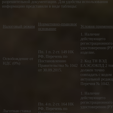
разрешительной документации. Для удобства использования
информацию представили в виде таблицы:
Нормативно-правовое
Налоговый режим
Условия применен
основание
1. Наличие
действующего
регистрационного
удостоверения (РУ
Пп. 1 п. 2 ст. 149 НК
изделие.
РФ, Перечень по
Освобождение от
Постановлению
2. Код ТН ВЭД
НДС (0%)
Правительства № 1042
ЕАЭС/ОКПД 2 то
от 30.09.2015.
должен точно
совпадать с кодом 
актуальной редак
Перечня № 1042.
1. Наличие
действующего
регистрационного
Пп. 4 п. 2 ст. 164 НК
удостоверения (РУ
РФ, Перечень по
Льготная ставка