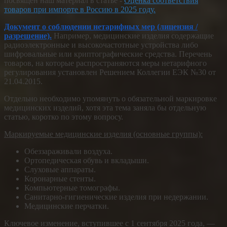
посвящен наш материал в статье -
Оценка соответствия
товаров при импорте в Россию в 2025 году.
Документ о соблюдении нетарифных мер (лицензия /
разрешение).
Например, медицинские изделия содержащие
радиоэлектронные и высокочастотные устройства либо
шифровальные или криптографические средства. Перечень
товаров, на которые распространяются меры нетарифного
регулирования установлен Решением Коллегии ЕЭК №30 от
21.04.2015.
Отдельно необходимо упомянуть о обязательной маркировке
медицинских изделий, хотя эта тема заняла бы отдельную
статью, коротко по этому вопросу.
Маркируемые медицинские изделия (основные группы):
Обеззараживали воздуха.
Ортопедическая обувь и вкладыши.
Слуховые аппараты.
Коронарные стенты.
Компьютерные томографы.
Санитарно-гигиенические изделия при недержании.
Медицинские перчатки.
Ключевое изменение, вступившее с 1 сентября 2025 года, —