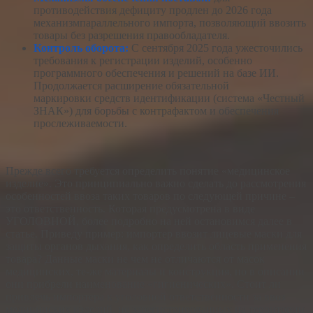
противодействия дефициту продлен до 2026 года
механизмпараллельного импорта, позволяющий ввозить
товары без разрешения правообладателя.
Контроль оборота:
С сентября 2025 года ужесточились
требования к регистрации изделий, особенно
программного обеспечения и решений на базе ИИ.
Продолжается расширение обязательной
маркировки средств идентификации (система «Честный
ЗНАК») для борьбы с контрафактом и обеспечения
прослеживаемости.
Прежде всего требуется определить понятие «медицинское
изделие». Это принципиально важно сделать до рассмотрения
особенностей ввоза таких товаров по следующей причине –
это ответственность. Которая предусмотрена в виде
УГОЛОВНОЙ, более подробно на ней остановимся далее в
статье. Приведу пример: импортер ввозит лицевые маски для
защиты органов дыхания, как определить область применения
товара? Данные маски не чем не отличаются от масок
медицинских, те-же материалы и конструкция, но в описании
они прибрели наименование «гигиенических». Стоит ли
привлечь импортера к уголовной ответственности за ввоз
медицинских изделий, не зарегистрированных на территории