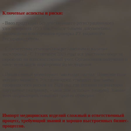
Ключевые аспекты и риски:
- Ввоз продукции без действующего регистрационного
удостоверения (РУ) или с поддельными документами.
Необходима всесторонняя проверка РУ, выданного
Росздравнадзором.
- Соответствие техническим регламентам и наличие
маркировки. С 1 сентября 2025 года все участники оборота
переходят на поэкземплярный учет. Организация получения и
нанесения кодов маркировки на медизделия.
- Проактивный мониторинг законодательства. Правовое поле
активно меняется. Росздравнадзор утвердил программу
профилактики рисков на 2026 год, где указаны индикаторы
нарушений (например, «зависшие остатки» товаров). Знание
этих индикаторов помогает пройти проверки.
Импорт медицинских изделий сложный и ответственный
процесс, требующий знаний и хорошо выстроенных бизнес-
процессов.