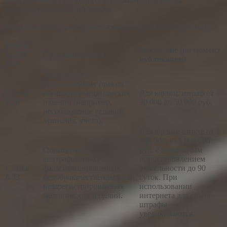
ответственность по Кодексу об административных
правонарушениях (КоАП РФ).
Для наглядности виды ответственности сведены в таблицу:
Норма
Наказание (на момент
КоАП
Суть нарушения
публикации)
РФ
Нарушение
установленных правил
Статья
обращения медицинских
Для юрлиц: штраф от
6.28
изделий (например,
30 000 до 50 000 руб.
несоблюдение условий
хранения, учета).
Для юрлиц: штраф от 1
000 000 до 5 000 000
Обращение
руб. с возможным
контрафактных,
приостановлением
Статья
фальсифицированных,
деятельности до 90
6.33
недоброкачественных или
суток. При
незарегистрированных
использовании
медицинских изделий.
интернета для сбыта
штрафы
увеличиваются.