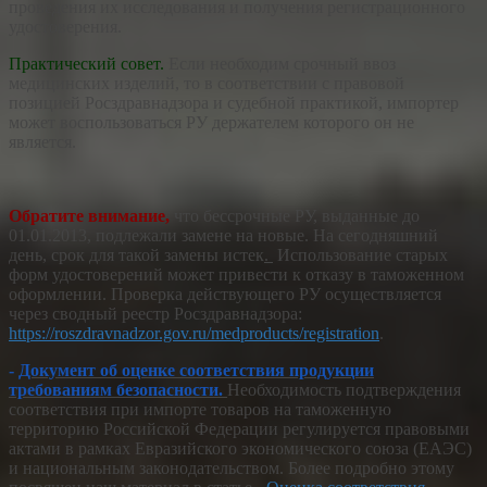
проведения их исследования и получения регистрационного
удостоверения.
Практический совет.
Если необходим срочный ввоз
медицинских изделий, то в соответствии с правовой
позицией Росздравнадзора и судебной практикой, импортер
может воспользоваться РУ держателем которого он не
является.
Обратите внимание,
что бессрочные РУ, выданные до
01.01.2013, подлежали замене на новые. На сегодняшний
день, срок для такой замены истек
.
Использование старых
форм удостоверений может привести к отказу в таможенном
оформлении. Проверка действующего РУ осуществляется
через сводный реестр Росздравнадзора:
https://roszdravnadzor.gov.ru/medproducts/registration
.
-
Документ об оценке соответствия продукции
требованиям безопасности.
Необходимость подтверждения
соответствия при импорте товаров на таможенную
территорию Российской Федерации регулируется правовыми
актами в рамках Евразийского экономического союза (ЕАЭС)
и национальным законодательством. Более подробно этому