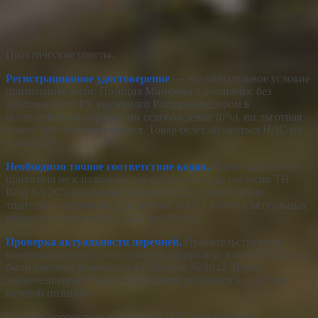
Практические советы.
Регистрационное удостоверение
— это обязательное условие
применения льгот. Позиция Минфина однозначна: без
действующего РУ, выданного Росздравнадзором в
установленном порядке, ни освобождение (0%), ни льготная
ставка 10% не применяются. Товар будет облагаться НДС по
ставке 22%.
Необходимо точное соответствие кодов.
Налоговая льгота
привязана не к названию товара, а к его коду согласно ТН
ВЭД ЕАЭС (для импорта) или ОКПД 2. Необходимо
тщательно сверять код, указанный в РУ, с кодом в актуальных
редакциях перечней № 1042 или № 688.
Проверка актуальности перечней.
Правительственные
перечни регулярно обновляются. Например, в июне 2025 года
были внесены изменения в Перечень № 1042. Перед
заключением контракта необходимо убедиться в действии
нужной позиции.
В итоге, корректное начисление НДС при импорте