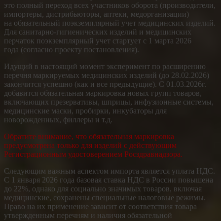
это полный переход всех участников оборота (производители,
импортеры, дистрибьюторы, аптеки, медорганизации)
на обязательный поэкземплярный учет медицинских изделий.
Для санитарно-гигиенических изделий и медицинских
перчаток поэкземплярный учет стартует с 1 марта 2026
года (согласно проекту постановления).
Идущий в настоящий момент эксперимент по расширению
перечня маркируемых медицинских изделий (до 28.02.2026)
закончится успешно (как и все предыдущие). С 01.03.2026г.
добавится обязательная маркировка новых групп товаров,
включающих презервативы, шприцы, инфузионные системы,
медицинские маски, пробирки, инкубаторы для
новорожденных, филлеры и т.д.
Обратите внимание, что обязательная маркировка
предусмотрена только для изделий с действующим
Регистрационным удостоверением Росздравнадзора.
Следующим важным аспектом импорта является уплата НДС.
С 1 января 2026 года базовая ставка НДС в России повышена
до 22%, однако для социально значимых товаров, включая
медицинские, сохранены специальные налоговые режимы.
Право на их применение зависит от соответствия товара
утвержденным перечням и наличия обязательной