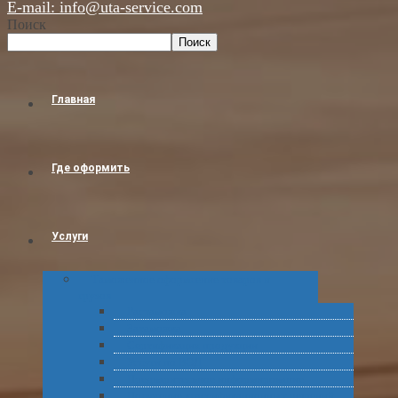
E-mail: info@uta-service.com
Поиск
Поиск
Главная
Где оформить
Услуги
Таможенное оформление товаров и
грузов
Растаможка
Затаможка
Сертификация продукции
Услуги по ВЭД
Предварительное информирование
Получение классификационных решений