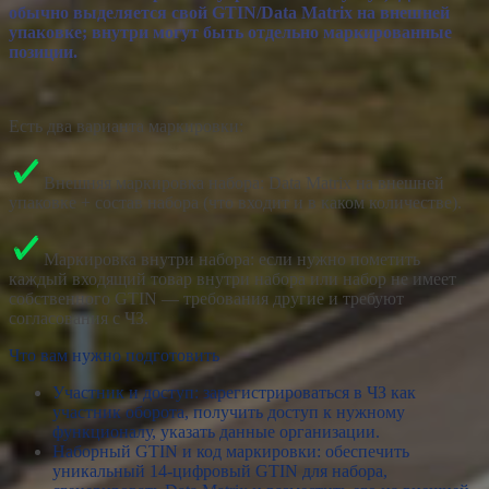
обычно выделяется свой GTIN/Data Matrix на внешней
упаковке; внутри могут быть отдельно маркированные
позиции.
Есть два варианта маркировки:
Внешняя маркировка набора: Data Matrix на внешней
упаковке + состав набора (что входит и в каком количестве).
Маркировка внутри набора: если нужно пометить
каждый входящий товар внутри набора или набор не имеет
собственного GTIN — требования другие и требуют
согласования с ЧЗ.
Что вам нужно подготовить
Участник и доступ: зарегистрироваться в ЧЗ как
участник оборота, получить доступ к нужному
функционалу, указать данные организации.
Наборный GTIN и код маркировки: обеспечить
уникальный 14-цифровый GTIN для набора,