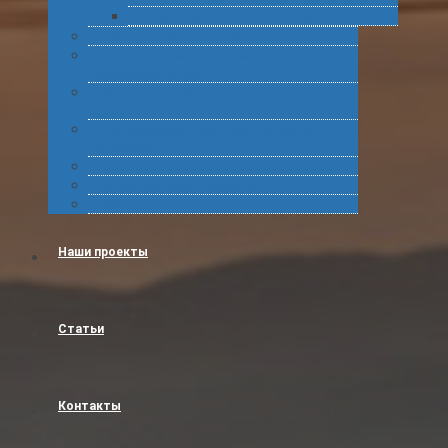
Подготовка статистических форм
Экспорт в Абхазию из России
Консультирование по таможенному
оформлению грузов
Комплексное обслуживание при получении
грузов
Сертификация товара для таможенного
оформления
Получение классификационных решений
Международные перевозки
Обучение
Наши проекты
Статьи
Контакты