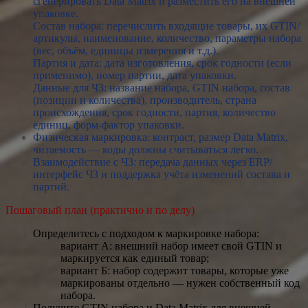
сгенерировать Data Matrix и разместить его на внешней
упаковке.
Состав набора: перечислить входящие товары, их GTIN/
артикулы, наименование, количество, параметры набора
(вес, объём, единицы измерения и т.д.).
Партия и дата: дата изготовления, срок годности (если
применимо), номер партии, дата упаковки.
Данные для ЧЗ: название набора, GTIN набора, состав
(позиции и количества), производитель, страна
происхождения, срок годности, партия, количество
единиц, форм-фактор упаковки.
Физическая маркировка: контраст, размер Data Matrix,
читаемость — коды должны считываться легко.
Взаимодействие с ЧЗ: передача данных через ERP/
интерфейс ЧЗ и поддержка учёта изменений состава и
партий.
Пошаговый план (практично и по делу)
Определитесь с подходом к маркировке набора:
вариант А: внешний набор имеет свой GTIN и
маркируется как единый товар;
вариант Б: набор содержит товары, которые уже
маркированы отдельно — нужен собственный код
набора.
Получите GTIN набора и Data Matrix для внешней