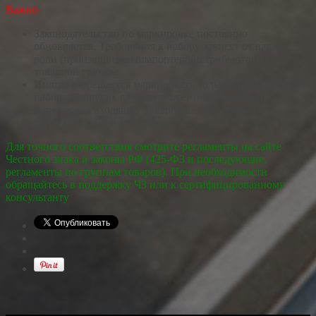
Важно
Законодательство по маркировке постоянно
обновляется. Требования к набору зависят от вашей
роли (производитель/импортер/дистрибьютор) и
товарной группы.
Иногда разрешается маркировать только внешний пакет
набора. В других случаях может потребоваться
маркировка входящих товаров внутри набора —
уточняйте у ЧЗ и в регионе.
Для точного соответствия смотрите регламенты на сайте
Честного знака и законы РФ (425-ФЗ и последующие,
регламенты по группам товаров). При необходимости
обращайтесь в поддержку ЧЗ или к сертифицированному
консультанту